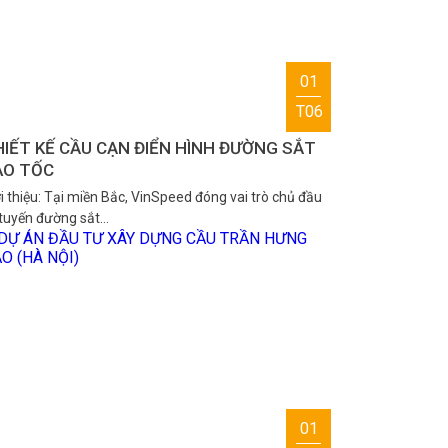
01
T06
IẾT KẾ CẦU CẠN ĐIỂN HÌNH ĐƯỜNG SẮT
AO TỐC
i thiệu: Tại miền Bắc, VinSpeed đóng vai trò chủ đầu
 tuyến đường sắt…
01