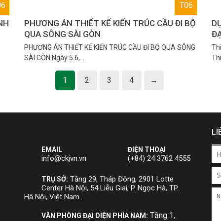
06
T06
NH
PHƯƠNG ÁN THIẾT KẾ KIẾN TRÚC CẦU ĐI BỘ
D
QUA SÔNG SÀI GÒN
ĐẠ
PHƯƠNG ÁN THIẾT KẾ KIẾN TRÚC CẦU ĐI BỘ QUA SÔNG
Thi
SÀI GÒN Ngày 5.6,…
Thi
1
2
3
4
→
LI
EMAIL
ĐIỆN THOẠI
info@ckjvn.vn
(+84) 24 3762 4555
Tầng 29, Tháp Đông, 2901 Lotte
TRỤ SỞ:
Center Hà Nội, 54 Liễu Giai, P. Ngọc Hà, TP.
Hà Nội, Việt Nam.
Tầng 1,
VĂN PHÒNG ĐẠI DIỆN PHÍA NAM: