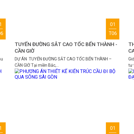
1
01
06
T06
TUYẾN ĐƯỜNG SẮT CAO TỐC BẾN THÀNH -
TH
CẦN GIỜ
C
ầu
DỰ ÁN TUYẾN ĐƯỜNG SẮT CAO TỐC BẾN THÀNH –
Giớ
CẦN GIỜ Tại miền Bắc,…
tư
1
01