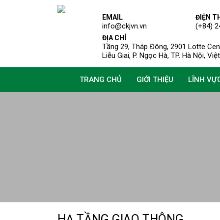
EMAIL
ĐIỆN T
info@ckjvn.vn
(+84) 2
ĐỊA CHỈ
Tầng 29, Tháp Đông, 2901 Lotte Cent
Liễu Giai, P. Ngọc Hà, TP. Hà Nội, Vi
TRANG CHỦ
GIỚI THIỆU
LĨNH VỰ
HẠ TẦNG GIAO THÔNG