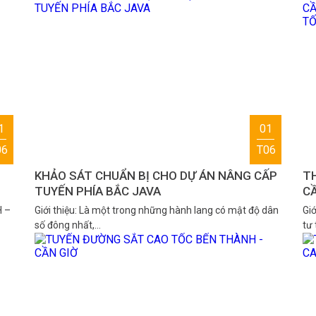
1
01
06
T06
KHẢO SÁT CHUẨN BỊ CHO DỰ ÁN NÂNG CẤP
TH
TUYẾN PHÍA BẮC JAVA
C
C
H –
Giới thiệu: Là một trong những hành lang có mật độ dân
Giớ
số đông nhất,…
tư