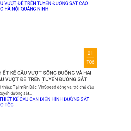
01
T06
IẾT KẾ CẦU VƯỢT SÔNG ĐUỐNG VÀ HAI
ẦU VƯỢT ĐÊ TRÊN TUYẾN ĐƯỜNG SẮT
AO TỐC HÀ NỘI QUẢNG NINH
i thiệu: Tại miền Bắc, VinSpeed đóng vai trò chủ đầu
 tuyến đường sắt…