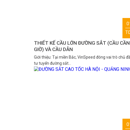
0
T
THIẾT KẾ CẦU LỚN ĐƯỜNG SẮT (CẦU CẦN
GIỜ) VÀ CẦU DẪN
Giới thiệu: Tại miền Bắc, VinSpeed đóng vai trò chủ đ
tư tuyến đường sắt…
0