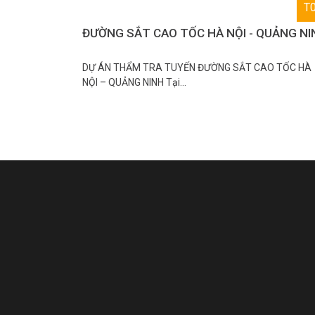
T
ĐƯỜNG SẮT CAO TỐC HÀ NỘI - QUẢNG NI
DỰ ÁN THẨM TRA TUYẾN ĐƯỜNG SẮT CAO TỐC HÀ
NỘI – QUẢNG NINH Tại…