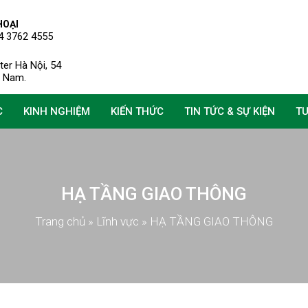
HOẠI
4 3762 4555
er Hà Nội, 54
ệt Nam.
C
KINH NGHIỆM
KIẾN THỨC
TIN TỨC & SỰ KIỆN
T
HẠ TẦNG GIAO THÔNG
Trang chủ
»
Lĩnh vực
»
HẠ TẦNG GIAO THÔNG