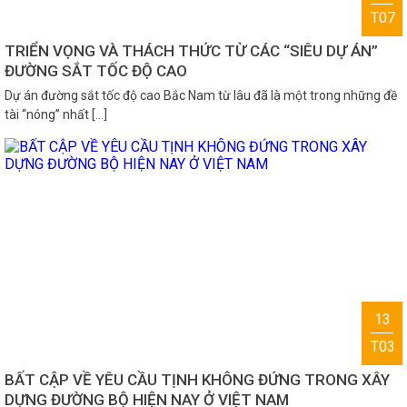
T07
TRIỂN VỌNG VÀ THÁCH THỨC TỪ CÁC “SIÊU DỰ ÁN”
ĐƯỜNG SẮT TỐC ĐỘ CAO
Dự án đường sắt tốc độ cao Bắc Nam từ lâu đã là một trong những đề
tài “nóng” nhất […]
13
T03
BẤT CẬP VỀ YÊU CẦU TỊNH KHÔNG ĐỨNG TRONG XÂY
DỰNG ĐƯỜNG BỘ HIỆN NAY Ở VIỆT NAM