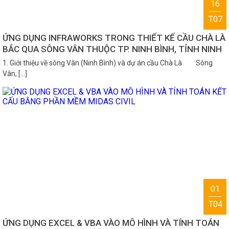
16
T07
ỨNG DỤNG INFRAWORKS TRONG THIẾT KẾ CẦU CHÀ LÀ
BẮC QUA SÔNG VÂN THUỘC TP. NINH BÌNH, TỈNH NINH
BÌNH
1. Giới thiệu về sông Vân (Ninh Bình) và dự án cầu Chà Là Sông
Vân, […]
01
T04
ỨNG DỤNG EXCEL & VBA VÀO MÔ HÌNH VÀ TÍNH TOÁN