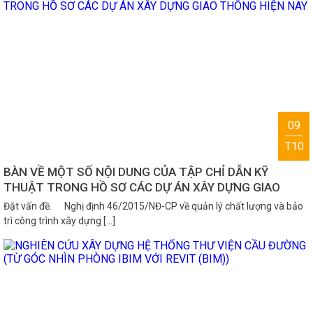
09
T10
BÀN VỀ MỘT SỐ NỘI DUNG CỦA TẬP CHỈ DẪN KỸ
THUẬT TRONG HỒ SƠ CÁC DỰ ÁN XÂY DỰNG GIAO
THÔNG HIỆN NAY
Đặt vấn đề. Nghị định 46/2015/NĐ-CP về quản lý chất lượng và bảo
trì công trình xây dựng […]