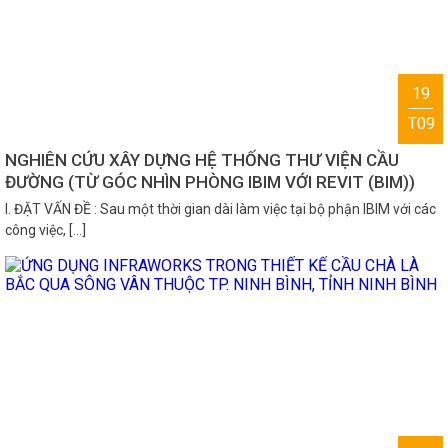
19
T09
NGHIÊN CỨU XÂY DỰNG HỆ THỐNG THƯ VIỆN CẦU
ĐƯỜNG (TỪ GÓC NHÌN PHÒNG IBIM VỚI REVIT (BIM))
I. ĐẶT VẤN ĐỀ : Sau một thời gian dài làm việc tại bộ phận IBIM với các
công việc, […]