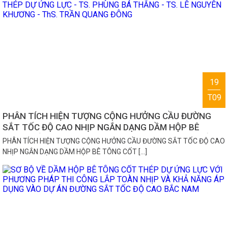
19
T09
PHÂN TÍCH HIỆN TƯỢNG CỘNG HƯỞNG CẦU ĐƯỜNG
SẮT TỐC ĐỘ CAO NHỊP NGẮN DẠNG DẦM HỘP BÊ
TÔNG CỐT THÉP DỰ ỨNG LỰC - TS. PHÙNG BÁ THẮNG
PHÂN TÍCH HIỆN TƯỢNG CỘNG HƯỞNG CẦU ĐƯỜNG SẮT TỐC ĐỘ CAO
- TS. LÊ NGUYÊN KHƯƠNG - ThS. TRẦN QUANG ĐÔNG
NHỊP NGẮN DẠNG DẦM HỘP BÊ TÔNG CỐT […]