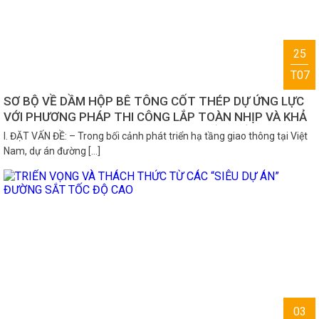
25
T07
SƠ BỘ VỀ DẦM HỘP BÊ TÔNG CỐT THÉP DỰ ỨNG LỰC
VỚI PHƯƠNG PHÁP THI CÔNG LẮP TOÀN NHỊP VÀ KHẢ
NĂNG ÁP DỤNG VÀO DỰ ÁN ĐƯỜNG SẮT TỐC ĐỘ CAO
I. ĐẶT VẤN ĐỀ: – Trong bối cảnh phát triển hạ tầng giao thông tại Việt
BẮC NAM
Nam, dự án đường […]
03