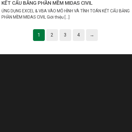
KẾT CẤU BẰNG PHẦN MỀM MIDAS CIVIL
ỨNG DỤNG EXCEL & VBA VÀO MÔ HÌNH VÀ TÍNH TOÁN KẾT CẤU BẰNG
PHẦN MỀM MIDAS CIVIL Giới thiệu […]
1
2
3
4
→