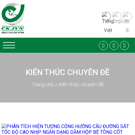
KIẾN THỨC CHUYÊN ĐỀ
Trang chủ
»
Kiến thức chuyên đề