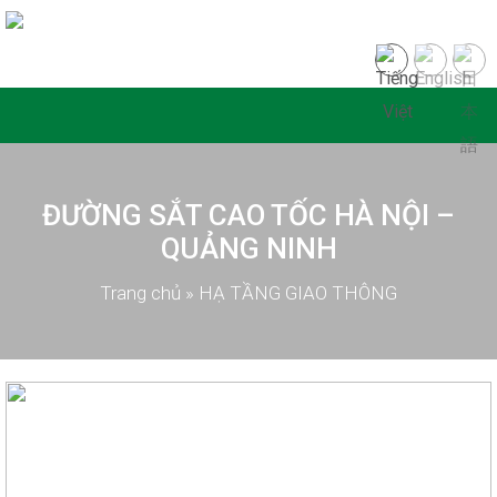
ĐƯỜNG SẮT CAO TỐC HÀ NỘI –
QUẢNG NINH
Trang chủ
»
HẠ TẦNG GIAO THÔNG