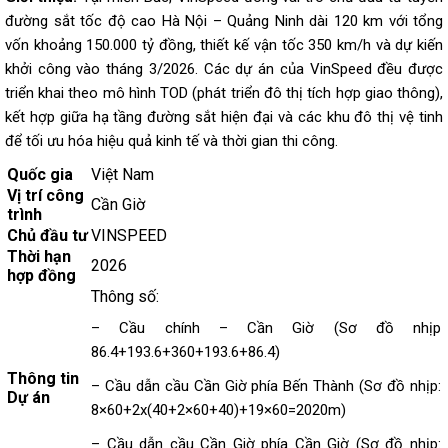
đường sắt tốc độ cao Hà Nội – Quảng Ninh dài 120 km với tổng
vốn khoảng 150.000 tỷ đồng, thiết kế vận tốc 350 km/h và dự kiến
khởi công vào tháng 3/2026. Các dự án của VinSpeed đều được
triển khai theo mô hình TOD (phát triển đô thị tích hợp giao thông),
kết hợp giữa hạ tầng đường sắt hiện đại và các khu đô thị vệ tinh
để tối ưu hóa hiệu quả kinh tế và thời gian thi công.
Quốc gia
Việt Nam
Vị trí công
Cần Giờ
trình
Chủ đầu tư
VINSPEED
Thời hạn
2026
hợp đồng
Thông số:
– Cầu chính – Cần Giờ (Sơ đồ nhịp
86.4+193.6+360+193.6+86.4)
Thông tin
– Cầu dẫn cầu Cần Giờ phía Bến Thành (Sơ đồ nhịp:
Dự án
8×60+2x(40+2×60+40)+19×60=2020m)
– Cầu dẫn cầu Cần Giờ phía Cần Giờ (Sơ đồ nhịp: