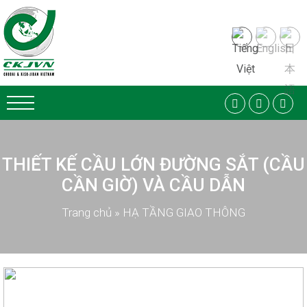
THIẾT KẾ CẦU LỚN ĐƯỜNG SẮT (CẦU
CẦN GIỜ) VÀ CẦU DẪN
Trang chủ
»
HẠ TẦNG GIAO THÔNG