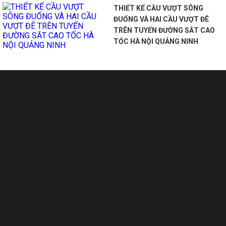
THIẾT KẾ CẦU VƯỢT SÔNG
ĐUỐNG VÀ HAI CẦU VƯỢT ĐÊ
TRÊN TUYẾN ĐƯỜNG SẮT CAO
TỐC HÀ NỘI QUẢNG NINH