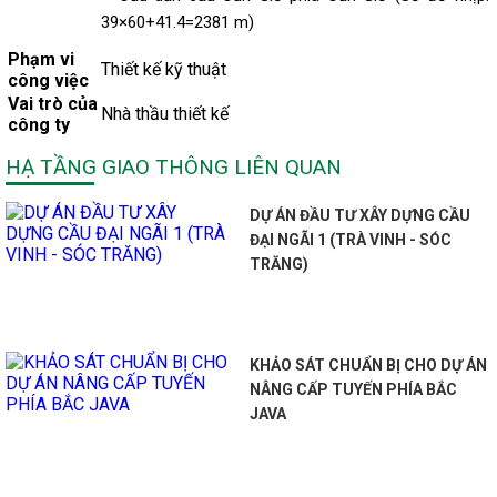
39×60+41.4=2381 m)
Phạm vi
Thiết kế kỹ thuật
công việc
Vai trò của
Nhà thầu thiết kế
công ty
HẠ TẦNG GIAO THÔNG LIÊN QUAN
DỰ ÁN ĐẦU TƯ XÂY DỰNG CẦU
ĐẠI NGÃI 1 (TRÀ VINH - SÓC
TRĂNG)
KHẢO SÁT CHUẨN BỊ CHO DỰ ÁN
NÂNG CẤP TUYẾN PHÍA BẮC
JAVA