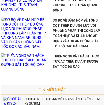
THẮNG - TS. LÊ NGUYÊN
KHƯƠNG - ThS. TRẦN QUANG
ĐÔNG
SƠ BỘ VỀ DẦM HỘP BÊ TÔNG
CỐT THÉP DỰ ỨNG LỰC VỚI
PHƯƠNG PHÁP THI CÔNG LẮP
TOÀN NHỊP VÀ KHẢ NĂNG ÁP
DỤNG VÀO DỰ ÁN ĐƯỜNG SẮT
TỐC ĐỘ CAO BẮC NAM
TRIỂN VỌNG VÀ THÁCH THỨC
TỪ CÁC “SIÊU DỰ ÁN” ĐƯỜNG
SẮT TỐC ĐỘ CAO
TIN MỚI NHẤT
CHODAI & KISO-JIBAN VIỆT NAM CẦN TUYỂN VỊ TRÍ
KỸ SƯ BIM