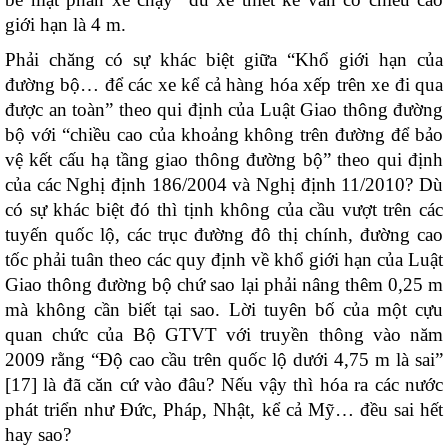
giới hạn là 4 m.
Phải chăng có sự khác biệt giữa “
Khổ gi
ớ
i hạn của
đường bộ
…
đ
ể
các xe kể cả hàng hóa xếp trên xe đi qua
được an toàn
” theo qui định của Luật Giao thông đường
bộ với “chiều cao của khoảng không trên đường để bảo
vệ kết cấu hạ tầng giao thông đường bộ” theo qui định
của các Nghị định 186/2004 và Nghị định 11/2010? Dù
có sự khác biệt đó thì tịnh không của cầu vượt trên các
tuyến quốc lộ, các trục đường đô thị chính, đường cao
tốc phải tuân theo các quy định về khổ giới hạn của Luật
Giao thông đường bộ chứ sao lại phải nâng thêm 0,25 m
mà không cần biết tại sao. Lời tuyên bố của một cựu
quan chức của Bộ GTVT với truyền thông vào năm
2009 rằng “Độ cao cầu trên quốc lộ dưới 4,75 m là sai”
[17] là đã căn cứ vào đâu? Nếu vậy thì hóa ra các nước
phát triển như Đức, Pháp, Nhật, kể cả Mỹ… đều sai hết
hay sao?