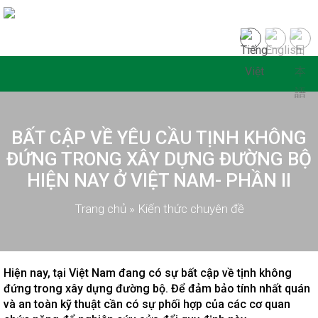
BẤT CẬP VỀ YÊU CẦU TỊNH KHÔNG
ĐỨNG TRONG XÂY DỰNG ĐƯỜNG BỘ
HIỆN NAY Ở VIỆT NAM- PHẦN II
Trang chủ
»
Kiến thức chuyên đề
Hiện nay, tại Việt Nam đang có sự bất cập về tịnh không
đứng trong xây dựng đường bộ. Để đảm bảo tính nhất quán
và an toàn kỹ thuật cần có sự phối hợp của các cơ quan