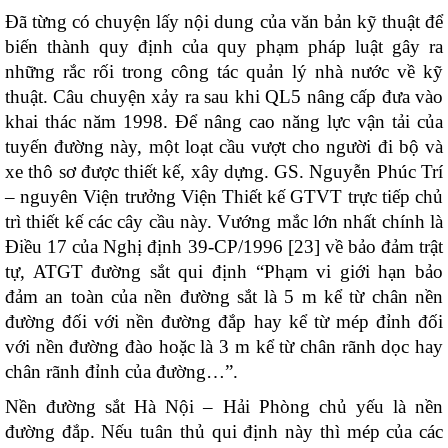
Đã từng có chuyện lấy nội dung của văn bản kỹ thuật để
biến thành quy định của quy phạm pháp luật gây ra
những rắc rối trong công tác quản lý nhà nước về kỹ
thuật. Câu chuyện xảy ra sau khi QL5 nâng cấp đưa vào
khai thác năm 1998. Để nâng cao năng lực vận tải của
tuyến đường này, một loạt cầu vượt cho người đi bộ và
xe thô sơ được thiết kế, xây dựng. GS. Nguyễn Phúc Trí
– nguyên Viện trưởng Viện Thiết kế GTVT trực tiếp chủ
trì thiết kế các cây cầu này. Vướng mắc lớn nhất chính là
Điều 17 của Nghị định 39-CP/1996 [23] về bảo đảm trật
tự, ATGT đường sắt qui định “Phạm vi giới hạn bảo
đảm an toàn của nền đường sắt là 5 m kể từ chân nền
đường đối với nền đường đắp hay kể từ mép đỉnh đối
với nền đường đào hoặc là 3 m kể từ chân rãnh dọc hay
chân rãnh đỉnh của đường…”.
Nền đường sắt Hà Nội – Hải Phòng chủ yếu là nền
đường đắp. Nếu tuân thủ qui định này thì mép của các