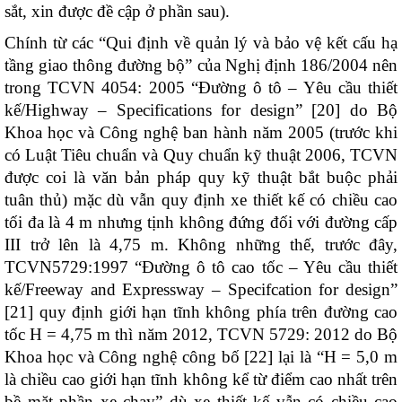
sắt, xin được đề cập ở phần sau).
Chính từ các “Qui định về quản lý và bảo vệ kết cấu hạ
tầng giao thông đường bộ” của Nghị định 186/2004 nên
trong TCVN 4054: 2005 “Đường ô tô – Yêu cầu thiết
kế/Highway – Specifications for design” [20] do Bộ
Khoa học và Công nghệ ban hành năm 2005 (trước khi
có Luật Tiêu chuẩn và Quy chuẩn kỹ thuật 2006, TCVN
được coi là văn bản pháp quy kỹ thuật bắt buộc phải
tuân thủ) mặc dù vẫn quy định xe thiết kế có chiều cao
tối đa là 4 m nhưng tịnh không đứng đối với đường cấp
III trở lên là 4,75 m. Không những thế, trước đây,
TCVN5729:1997 “Đường ô tô cao tốc – Yêu cầu thiết
kế/Freeway and Expressway – Specifcation for design”
[21] quy định giới hạn tĩnh không phía trên đường cao
tốc H = 4,75 m thì năm 2012, TCVN 5729: 2012 do Bộ
Khoa học và Công nghệ công bố [22] lại là “H = 5,0 m
là chiều cao giới hạn tĩnh không kể từ điểm cao nhất trên
bề mặt phần xe chạy” dù xe thiết kế vẫn có chiều cao