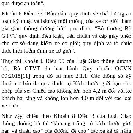
qua được an toàn
“
.
Khoản 6 Điều 55 “
Bảo đảm quy định về chất lượng an
toàn kỹ thuật và bảo vệ môi trường của xe cơ giới tham
gia giao thông đường bộ
“
quy định:
“Bộ trưởng Bộ
GTVT quy định điều kiện, tiêu chuẩn và cấp giấy phép
cho cơ sở đăng kiểm xe cơ giới; quy định và tổ chức
thực hiện kiểm định xe cơ giới”.
Thực thi Khoản 6 Điều 55 của Luật Giao thông đường
bộ, Bộ GTVT đã ban hành Quy chuẩn QCVN
09:2015[11] trong đó tại mục 2.1.1. Các thông số kỹ
thuật cơ bản đã quy định: a) Kích thước giới hạn cho
phép của xe: Chiều cao không lớn hơn 4,2 m đối với xe
khách hai tầng và không lớn hơn 4,0 m đối với các loại
xe khác.
Như vậy, chiểu theo Khoản 8 Điều 3 của Luật Giao
thông đường bộ thì
“khoảng trống
có kích thước giới
hạn về chi
ề
u cao
” của đường để cho
“
các xe kể cả hàng