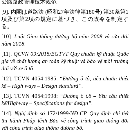
公路路政管理技术规范
[9]. 内閣は道路法 (昭和27年法律第180号) 第30条第1
項及び第2項の規定に基づき、この政令を制定す
る。
[10].
Luật Giao thông đường bộ năm 2008 và sửa đổi
năm 2018.
[11].
QCVN 09:2015/BGTVT Quy chuẩn kỹ thuật Quốc
gia về chất lượng an toàn kỹ thuật và bảo vệ môi trường
đối với xe ô tô.
[12]. TCVN 4054:1985:
“Đường ô tô, tiêu chuẩn thiêt
kế –
High ways – Design standard”.
[13]. TCVN 4054:1998:
“Đường ô t.ô – Yêu cầu thiết
kế/Highway – Specifications for design”.
[14].
Nghị định
số
172/1999
/NĐ-CP Quy định chi tiết
thi hành Pháp lệnh Bảo vệ công trình giao thông đối
với công trình giao thông đường bộ.