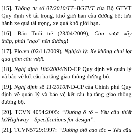
[15].
Thông tư số 07/2010
/
TT
–
BGTVT
của Bộ GTVT
Quy định về tải trọng, khổ giới hạn của đường bộ; lưu
hành xe quá tải trọng, xe quá khổ giới hạn.
[16].
Báo Tuổi trẻ (23/04/2009),
Cầu vượt xây
thấp
,
phải
“
nạo
”
nền đường
!
[17]. Plo.vn (02/11/2009),
Nghịch lý: Xe không chui lọt
qua gầm cầu vượt.
[18].
Nghị định 186/2004
/NĐ-CP Quy định về quản lý
và bảo vệ kết cấu hạ tầng giao thông đường bộ.
[19].
Nghị định
số
11/2010
/NĐ-CP của Chính phủ Quy
định về quản lý và bảo vệ kết cấu hạ tầng giao thông
đường bộ.
[20]. TCVN 4054:2005:
“Đường ô tô – Yêu cầu thiết
kế/Highway – Specifications for design”.
[21]. TCVN5729:1997:
“Đường ôtô cao tốc – Yêu cầu