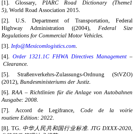
[1]. Glossary,
PIARC Road Dictionary (Theme1
5)
, World Road Association 2015.
[2]. U.S. Department of Transportation, Federal
Highway Administration ((2004),
Federal Size
Regulations for Commercial Motor Vehicles.
[3].
Info@Mexicomlogistics.com
.
[4].
Order 1321.1C FHWA Directives Management
–
Clearance.
[5]. Straßenverkehrs-Zulassungs-Ordnung (StVZO)
(2012),
Bundesministeriums der Justiz
.
[6].
RAA – Richtlinien für die Anlage von Autobahnen
Ausgabe: 2008.
[7]. Accord de Legifrance,
Code de la voirie
routiere
Edition: 2022.
[8]. TG.
中华人民共和国行业标准. JTG DXXX-2020
,