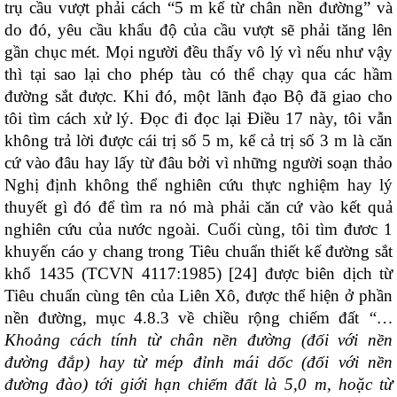
trụ cầu vượt phải cách “5 m kể từ chân nền đường” và
do đó, yêu cầu khẩu độ của cầu vượt sẽ phải tăng lên
gần chục mét. Mọi người đều thấy vô lý vì nếu như vậy
thì tại sao lại cho phép tàu có thể chạy qua các hầm
đường sắt được. Khi đó, một lãnh đạo Bộ đã giao cho
tôi tìm cách xử lý. Đọc đi đọc lại Điều 17 này, tôi vẫn
không trả lời được cái trị số 5 m, kể cả trị số 3 m là căn
cứ vào đâu hay lấy từ đâu bởi vì những người soạn thảo
Nghị định không thể nghiên cứu thực nghiệm hay lý
thuyết gì đó để tìm ra nó mà phải căn cứ vào kết quả
nghiên cứu của nước ngoài. Cuối cùng, tôi tìm đươc 1
khuyến cáo y chang trong Tiêu chuẩn thiết kế đường sắt
khổ 1435 (TCVN 4117:1985) [24] được biên dịch từ
Tiêu chuẩn cùng tên của Liên Xô, được thể hiện ở phần
nền đường, mục 4.8.3 về chiều rộng chiếm đất
“…
Khoảng cách tính từ chân nền đường (đối với nền
đường đắp) hay từ mép đỉnh mái dốc (đối với nền
đường đào) tới giới hạn chiếm đất là 5,0 m, hoặc từ