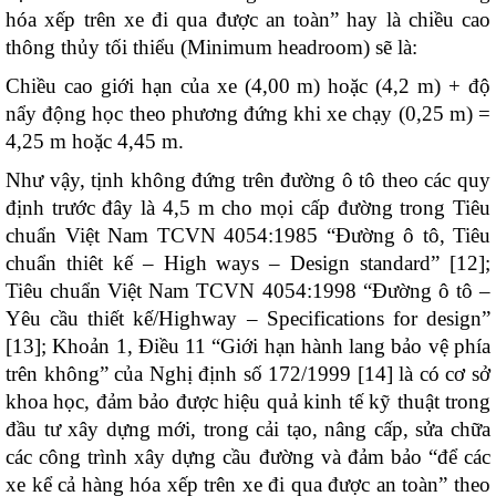
hóa xếp trên xe đi qua được an toàn
” hay là chiều cao
thông thủy tối thiểu (Minimum headroom) sẽ là:
Chiều cao giới hạn của xe (4,00 m) hoặc (4,2 m) + độ
nẩy động học theo phương đứng khi xe chạy (0,25 m) =
4,25 m hoặc 4,45 m.
Như vậy, tịnh không đứng trên đường ô tô theo các quy
định trước đây là 4,5 m cho mọi cấp đường trong Tiêu
chuẩn Việt Nam TCVN 4054:1985 “Đường ô tô, Tiêu
chuẩn thiêt kế – High ways – Design standard” [12];
Tiêu chuẩn Việt Nam TCVN 4054:1998 “Đường ô tô –
Yêu cầu thiết kế/Highway – Specifications for design”
[13]; Khoản 1, Điều 11 “Giới hạn hành lang bảo vệ phía
trên không” của Nghị định số 172/1999 [14] là có cơ sở
khoa học, đảm bảo được hiệu quả kinh tế kỹ thuật trong
đầu tư xây dựng mới, trong cải tạo, nâng cấp, sửa chữa
các công trình xây dựng cầu đường và đảm bảo “
đ
ể
các
xe kể cả hàng hóa xếp trên xe đi qua được an toàn
” theo