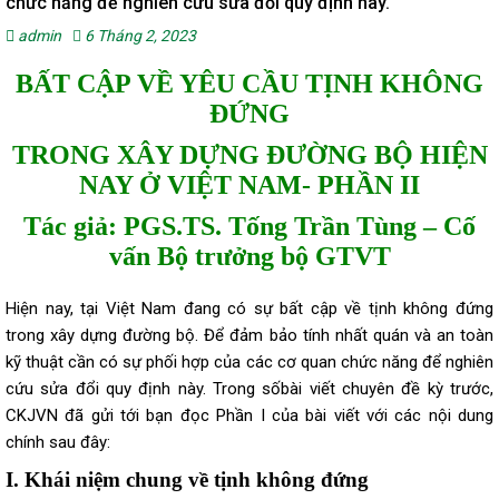
chức năng để nghiên cứu sửa đổi quy định này.
admin
6 Tháng 2, 2023
BẤT CẬP VỀ YÊU CẦU TỊNH KHÔNG
ĐỨNG
TRONG XÂY DỰNG ĐƯỜNG BỘ HIỆN
NAY Ở VIỆT NAM- PHẦN II
Tác giả: PGS.TS. Tống Trần Tùng – Cố
vấn Bộ trưởng bộ GTVT
Hiện nay, tại Việt Nam đang có sự bất cập về tịnh không đứng
trong xây dựng đường bộ. Để đảm bảo tính nhất quán và an toàn
kỹ thuật cần có sự phối hợp của các cơ quan chức năng để nghiên
cứu sửa đổi quy định này. Trong sốbài viết chuyên đề kỳ trước,
CKJVN đã gửi tới bạn đọc Phần I của bài viết với các nội dung
chính sau đây:
I. Khái niệm chung về tịnh không đứng