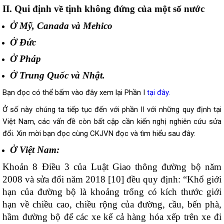
II. Qui định về tịnh không đứng của một số nước
Ở Mỹ, Canada và Mehico
Ở Đức
Ở Pháp
Ở Trung Quốc và Nhật.
Bạn đọc có thể bấm vào đây xem lại Phần I
tại đây.
Ở số này chúng ta tiếp tục đến với phần II với những quy định tại
Việt Nam, các vấn đề còn bất cập cần kiến nghị nghiên cứu sửa
đổi. Xin mời bạn đọc cùng CKJVN đọc và tìm hiểu sau đây:
Ở Việt Nam:
Khoản
8
Điều 3 của Luật Giao thông đường bộ năm
2008 và sửa đổi năm 2018 [10] đều quy định: “
Khổ gi
ớ
i
hạn của đường bộ
là kho
ả
ng trống có kích thước giới
hạn về chi
ề
u cao, chi
ề
u rộng của đường, cầ
u
, bến phà,
hầm đường bộ đ
ể
các xe kể cả hàng hóa xếp trên xe đi