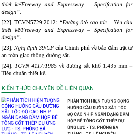
thiết kế/Freeway and Expressway – Specifcation for
design”.
[22]. TCVN5729:2012:
“Đường ôtô cao tốc – Yêu cầu
thiết kế/Freeway and Expressway – Specifcation for
design”.
[23].
Nghị định 39
/
CP
của Chính phủ về bảo đảm trật tư
an toàn giao thông đường sắt.
[24].
TCVN 4117:1985
về đường sắt khổ 1.435 mm –
Tiêu chuẩn thiết kế.
KIẾN THỨC CHUYÊN ĐỀ LIÊN QUAN
PHÂN TÍCH HIỆN TƯỢNG CỘNG
HƯỞNG CẦU ĐƯỜNG SẮT TỐC
ĐỘ CAO NHỊP NGẮN DẠNG DẦM
HỘP BÊ TÔNG CỐT THÉP DỰ
ỨNG LỰC - TS. PHÙNG BÁ