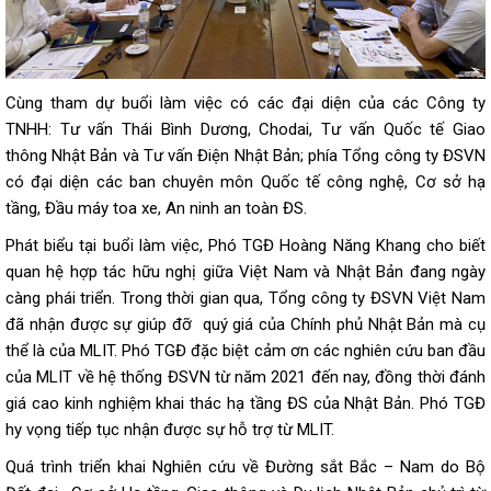
Cùng tham dự buổi làm việc có các đại diện của các Công ty
TNHH: Tư vấn Thái Bình Dương, Chodai, Tư vấn Quốc tế Giao
thông Nhật Bản và Tư vấn Điện Nhật Bản; phía Tổng công ty ĐSVN
có đại diện các ban chuyên môn Quốc tế công nghệ, Cơ sở hạ
tầng, Đầu máy toa xe, An ninh an toàn ĐS.
Phát biểu tại buổi làm việc, Phó TGĐ Hoàng Năng Khang cho biết
quan hệ hợp tác hữu nghị giữa Việt Nam và Nhật Bản đang ngày
càng phái triển. Trong thời gian qua, Tổng công ty ĐSVN Việt Nam
đã nhận được sự giúp đỡ quý giá của Chính phủ Nhật Bản mà cụ
thể là của MLIT. Phó TGĐ đặc biệt cảm ơn các nghiên cứu ban đầu
của MLIT về hệ thống ĐSVN từ năm 2021 đến nay, đồng thời đánh
giá cao kinh nghiệm khai thác hạ tầng ĐS của Nhật Bản. Phó TGĐ
hy vọng tiếp tục nhận được sự hỗ trợ từ MLIT.
Quá trình triển khai Nghiên cứu về Đường sắt Bắc – Nam do Bộ