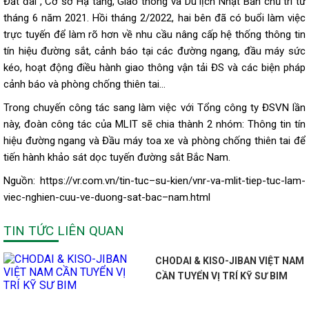
Đất đai , Cơ sở Hạ tầng, Giao thông và Du lịch Nhật Bản chủ trì từ
tháng 6 năm 2021. Hồi tháng 2/2022, hai bên đã có buổi làm việc
trực tuyến để làm rõ hơn về nhu cầu nâng cấp hệ thống thông tin
tín hiệu đường sắt, cảnh báo tại các đường ngang, đầu máy sức
kéo, hoạt động điều hành giao thông vận tải ĐS và các biện pháp
cảnh báo và phòng chống thiên tai…
Trong chuyến công tác sang làm việc với Tổng công ty ĐSVN lần
này, đoàn công tác của MLIT sẽ chia thành 2 nhóm: Thông tin tín
hiệu đường ngang và Đầu máy toa xe và phòng chống thiên tai để
tiến hành khảo sát dọc tuyến đường sắt Bắc Nam.
Nguồn: https://vr.com.vn/tin-tuc–su-kien/vnr-va-mlit-tiep-tuc-lam-
viec-nghien-cuu-ve-duong-sat-bac–nam.html
TIN TỨC LIÊN QUAN
CHODAI & KISO-JIBAN VIỆT NAM
CẦN TUYỂN VỊ TRÍ KỸ SƯ BIM