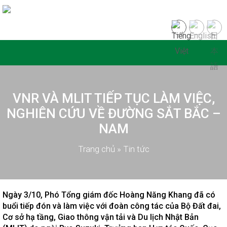
VNR VÀ MLIT TIẾP TỤC LÀM VIỆC,
NGHIÊN CỨU VỀ ĐƯỜNG SẮT BẮC –
NAM
Trang chủ
»
Tin tức
Ngày 3/10, Phó Tổng giám đốc Hoàng Năng Khang đã có
buổi tiếp đón và làm việc với đoàn công tác của Bộ Đất đai,
Cơ sở hạ tầng, Giao thông vận tải và Du lịch Nhật Bản