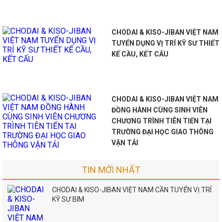
CHODAI & KISO-JIBAN VIỆT NAM
TUYỂN DỤNG VỊ TRÍ KỸ SƯ THIẾT
KẾ CẦU, KẾT CẤU
CHODAI & KISO-JIBAN VIỆT NAM
ĐỒNG HÀNH CÙNG SINH VIÊN
CHƯƠNG TRÌNH TIÊN TIẾN TẠI
TRƯỜNG ĐẠI HỌC GIAO THÔNG
VẬN TẢI
TIN MỚI NHẤT
CHODAI & KISO-JIBAN VIỆT NAM CẦN TUYỂN VỊ TRÍ
KỸ SƯ BIM