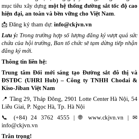
mục tiêu xây dựng
một hệ thống đường sắt tốc độ cao
hiện đại, an toàn và bền vững cho Việt Nam
.
📩 Đăng ký tham dự:
info@ckjvn.vn
Lưu ý:
Trong trường hợp số lượng đăng ký vượt quá sức
chứa của hội trường, Ban tổ chức sẽ tạm dừng tiếp nhận
đăng ký mới.
Thông tin liên hệ:
Trung tâm Đổi mới sáng tạo Đường sắt đô thị và
ĐSTĐC (UHRI Hub) – Công ty TNHH Chodai &
Kiso-Jiban Việt Nam
📍 Tầng 29, Tháp Đông, 2901 Lotte Center Hà Nội, 54
Liễu Giai, P. Ngọc Hà, Tp. Hà Nội
📞 (+84) 24 3762 4555 | 🌐 www.ckjvn.vn | ✉
info@ckjvn.vn
Trân trọng!