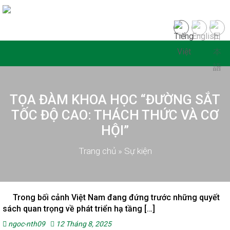
TỌA ĐÀM KHOA HỌC “ĐƯỜNG SẮT
TỐC ĐỘ CAO: THÁCH THỨC VÀ CƠ
HỘI”
Trang chủ
»
Sự kiện
Trong bối cảnh Việt Nam đang đứng trước những quyết
sách quan trọng về phát triển hạ tầng […]
ngoc-nth09
12 Tháng 8, 2025