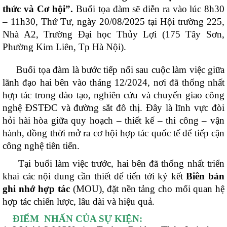
thức và Cơ hội”.
Buổi tọa đàm sẽ diễn ra vào lúc 8h30
– 11h30, Thứ Tư, ngày 20/08/2025 tại Hội trường 225,
Nhà A2, Trường Đại học Thủy Lợi (175 Tây Sơn,
Phường Kim Liên, Tp Hà Nội).
Buổi tọa đàm là bước tiếp nối sau cuộc làm việc giữa
lãnh đạo hai bên vào tháng 12/2024, nơi đã thống nhất
hợp tác trong đào tạo, nghiên cứu và chuyển giao công
nghệ ĐSTĐC và đường sắt đô thị. Đây là lĩnh vực đòi
hỏi hài hòa giữa quy hoạch – thiết kế – thi công – vận
hành, đồng thời mở ra cơ hội hợp tác quốc tế để tiếp cận
công nghệ tiên tiến.
Tại buổi làm việc trước, hai bên đã thống nhất triển
khai các nội dung cần thiết để tiến tới ký kết
Biên bản
ghi nhớ hợp tác
(MOU), đặt nền tảng cho mối quan hệ
hợp tác chiến lược, lâu dài và hiệu quả.
ĐIỂM NHẤN CỦA SỰ KIỆN: