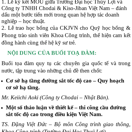
1. Lễ ký kết MOU giữa Trường Đại học Thủy Lợi và
Công ty TNHH Chodai & Kiso-Jiban Việt Nam – đánh
dấu một bước tiến mới trong quan hệ hợp tác doanh
nghiệp – học thuật.
2. Lễ trao học bổng của CKJVN cho Quỹ học bổng &
Phong trào sinh viên Khoa Công trình, thể hiện cam kết
đồng hành cùng thế hệ kỹ sư trẻ.
NỘI DUNG CỦA BUỔI TOẠ ĐÀM:
Buổi tọa đàm quy tụ các chuyên gia quốc tế và trong
nước, tập trung vào những chủ đề then
chốt:
Cơ sở hạ tầng đường sắt tốc độ cao – Quy hoạch
cơ sở hạ tầng.
Mr. Keiichi Aoki (Công ty Chodai – Nhật Bản)
.
Một số thảo luận về thiết kế – thi công cầu đường
sắt tốc độ cao trong điều kiện Việt Nam.
TS. Đặng Việt Đức – Bộ môn Công trình giao thông,
Khoa Công trình (Trường Đại Học
Thuỷ Lợi).