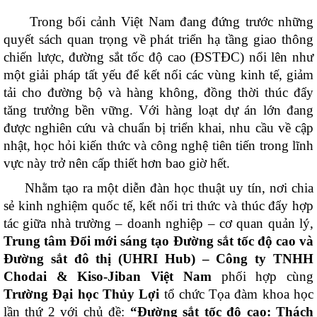
Trong bối cảnh Việt Nam đang đứng trước những
quyết sách quan trọng về phát triển hạ tầng giao thông
chiến lược, đường sắt tốc độ cao (ĐSTĐC) nổi lên như
một giải pháp tất yếu để kết nối các vùng kinh tế, giảm
tải cho đường bộ và hàng không, đồng thời thúc đẩy
tăng trưởng bền vững. Với hàng loạt dự án lớn đang
được nghiên cứu và chuẩn bị triển khai, nhu cầu về cập
nhật, học hỏi kiến thức và công nghệ tiên tiến trong lĩnh
vực này trở nên cấp thiết hơn bao giờ hết.
Nhằm tạo ra một diễn đàn học thuật uy tín, nơi chia
sẻ kinh nghiệm quốc tế, kết nối tri thức và thúc đẩy hợp
tác giữa nhà trường – doanh nghiệp – cơ quan quản lý,
Trung tâm Đổi mới sáng tạo Đường sắt tốc độ cao và
Đường sắt đô thị (UHRI Hub) – Công ty TNHH
Chodai & Kiso-Jiban Việt Nam
phối hợp cùng
Trường Đại học Thủy Lợi
tổ chức Tọa đàm khoa học
lần thứ 2 với chủ đề:
“Đường sắt tốc độ cao: Thách