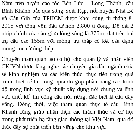
Nằm trên tuyến cao tốc Bến Lức – Long Thành, cầu
Bình Khánh bắc qua sông Soài Rạp, nối huyện Nhà Bè
và Cần Giờ của TPHCM được khởi công từ tháng 8-
2015 với tổng vốn đầu tư hơn 2.800 tỉ đồng. Độ dài 2
nhịp chính của cầu giữa lòng sông là 375m, đặt trên hai
trụ cầu cao 155m với móng trụ tháp có kết cấu dạng
móng cọc cừ ống thép.
Chuyến tham quan tạo cơ hội cho quản lý và nhân viên
CKJVN được lắng nghe các chuyên gia đầu ngành chia
sẻ kinh nghiệm và các kiến thức, thực tiễn trong quá
trình thiết kế thi công, qua đó góp phần nâng cao trình
độ trong lĩnh vực kỹ thuật xây dựng nói chung và lĩnh
vực thiết kế, thi công cầu nói riêng, đặc biệt là cầu dây
văng. Đồng thời, việc tham quan thực tế cầu Bình
Khánh cũng giúp nhận diện các thách thức và cơ hội
trong phát triển hạ tầng giao thông tại Việt Nam, qua đó
thúc đẩy sự phát triển bền vững cho khu vực.