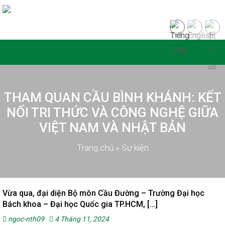
THAM QUAN CẦU BÌNH KHÁNH: KẾT
NỐI TRI THỨC VÀ CÔNG NGHỆ GIỮA
VIỆT NAM VÀ NHẬT BẢN
Trang chủ
»
Sự kiện
Vừa qua, đại diện Bộ môn Cầu Đường – Trường Đại học
Bách khoa – Đại học Quốc gia TP.HCM, […]
ngoc-nth09
4 Tháng 11, 2024