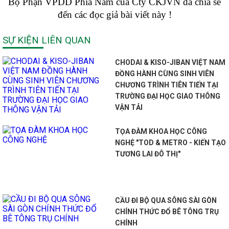
Bộ Phận VPDD Phía Nam của Cty CKJVN đã chia sẻ
đến các đọc giả bài viết này !
SỰ KIỆN LIÊN QUAN
CHODAI & KISO-JIBAN VIỆT NAM
ĐỒNG HÀNH CÙNG SINH VIÊN
CHƯƠNG TRÌNH TIÊN TIẾN TẠI
TRƯỜNG ĐẠI HỌC GIAO THÔNG
VẬN TẢI
TỌA ĐÀM KHOA HỌC CÔNG
NGHỆ "TOD & METRO - KIẾN TẠO
TƯƠNG LAI ĐÔ THỊ"
CẦU ĐI BỘ QUA SÔNG SÀI GÒN
CHÍNH THỨC ĐỔ BÊ TÔNG TRỤ
CHÍNH