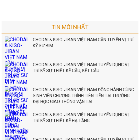
TIN MỚI NHẤT
CHODAI & KISO-JIBAN VIỆT NAM CẦN TUYỂN VỊ TRÍ
KỸ SƯ BIM
CHODAI & KISO-JIBAN VIỆT NAM TUYỂN DỤNG VỊ
TRÍ KỸ SƯ THIẾT KẾ CẦU, KẾT CẤU
CHODAI & KISO-JIBAN VIỆT NAM ĐỒNG HÀNH CÙNG
SINH VIÊN CHƯƠNG TRÌNH TIÊN TIẾN TẠI TRƯỜNG
ĐẠI HỌC GIAO THÔNG VẬN TẢI
CHODAI & KISO-JIBAN VIỆT NAM TUYỂN DỤNG VỊ
TRÍ KỸ SƯ THIẾT KẾ HẠ TẦNG
CHODAI & KISO-JIBAN VIỆT NAM CẦN TUYỂN VỊ TRÍ