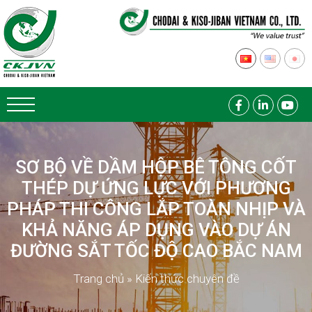
SƠ BỘ VỀ DẦM HỘP BÊ TÔNG CỐT
THÉP DỰ ỨNG LỰC VỚI PHƯƠNG
PHÁP THI CÔNG LẮP TOÀN NHỊP VÀ
KHẢ NĂNG ÁP DỤNG VÀO DỰ ÁN
ĐƯỜNG SẮT TỐC ĐỘ CAO BẮC NAM
Trang chủ
»
Kiến thức chuyên đề