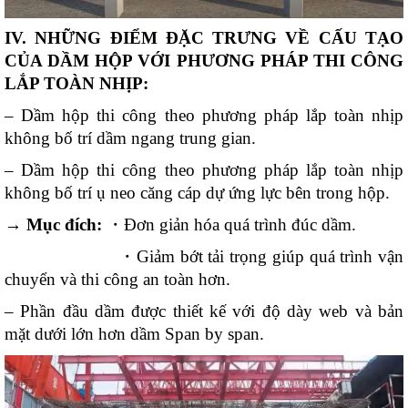
IV. NHỮNG ĐIỂM ĐẶC TRƯNG VỀ CẤU TẠO
CỦA DẦM HỘP VỚI PHƯƠNG PHÁP THI CÔNG
LẮP TOÀN NHỊP:
– Dầm hộp thi công theo phương pháp lắp toàn nhịp
không bố trí dầm ngang trung gian.
– Dầm hộp thi công theo phương pháp lắp toàn nhịp
không bố trí ụ neo căng cáp dự ứng lực bên trong hộp.
→ Mục đích:
・Đơn giản hóa quá trình đúc dầm.
・Giảm bớt tải trọng giúp quá trình vận
chuyển và thi công
an toàn hơn.
– Phần đầu dầm được thiết kế với độ dày web và bản
mặt dưới lớn hơn dầm Span by span.