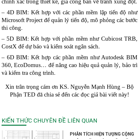
chính xác trong thiết kế, gia công bản vẽ tránh xung đột.
– 4D BIM: Kết hợp với các phần mềm lập tiến độ như
Microsoft Project để quản lý tiến độ, mô phỏng các bước
thi công.
– 5D BIM: Kết hợp với phần mềm như Cubicost TRB,
CostX để dự báo và kiểm soát ngân sách.
– 6D BIM: Kết hợp các phần mềm như Autodesk BIM
360, EcoDomus… để nâng cao hiệu quả quản lý, bảo trì
và kiểm tra công trình.
Xin trân trọng cám ơn KS. Nguyễn Mạnh Hùng – Bộ
Phận TED đã chia sẻ đến các đọc giả bài viết này!
KIẾN THỨC CHUYÊN ĐỀ LIÊN QUAN
PHÂN TÍCH HIỆN TƯỢNG CỘNG