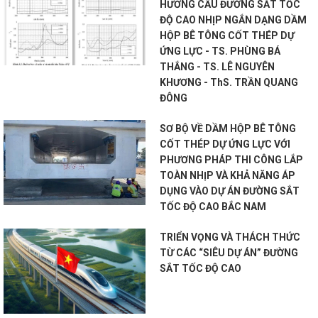
HƯỞNG CẦU ĐƯỜNG SẮT TỐC
ĐỘ CAO NHỊP NGẮN DẠNG DẦM
HỘP BÊ TÔNG CỐT THÉP DỰ
ỨNG LỰC - TS. PHÙNG BÁ
THẮNG - TS. LÊ NGUYÊN
KHƯƠNG - ThS. TRẦN QUANG
ĐÔNG
SƠ BỘ VỀ DẦM HỘP BÊ TÔNG
CỐT THÉP DỰ ỨNG LỰC VỚI
PHƯƠNG PHÁP THI CÔNG LẮP
TOÀN NHỊP VÀ KHẢ NĂNG ÁP
DỤNG VÀO DỰ ÁN ĐƯỜNG SẮT
TỐC ĐỘ CAO BẮC NAM
TRIỂN VỌNG VÀ THÁCH THỨC
TỪ CÁC “SIÊU DỰ ÁN” ĐƯỜNG
SẮT TỐC ĐỘ CAO