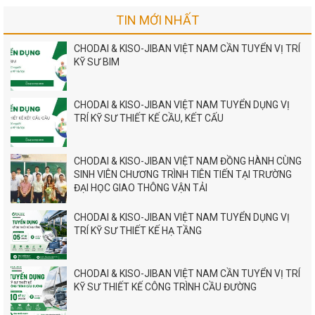
TIN MỚI NHẤT
CHODAI & KISO-JIBAN VIỆT NAM CẦN TUYỂN VỊ TRÍ
KỸ SƯ BIM
CHODAI & KISO-JIBAN VIỆT NAM TUYỂN DỤNG VỊ
TRÍ KỸ SƯ THIẾT KẾ CẦU, KẾT CẤU
CHODAI & KISO-JIBAN VIỆT NAM ĐỒNG HÀNH CÙNG
SINH VIÊN CHƯƠNG TRÌNH TIÊN TIẾN TẠI TRƯỜNG
ĐẠI HỌC GIAO THÔNG VẬN TẢI
CHODAI & KISO-JIBAN VIỆT NAM TUYỂN DỤNG VỊ
TRÍ KỸ SƯ THIẾT KẾ HẠ TẦNG
CHODAI & KISO-JIBAN VIỆT NAM CẦN TUYỂN VỊ TRÍ
KỸ SƯ THIẾT KẾ CÔNG TRÌNH CẦU ĐƯỜNG