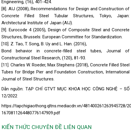
Engineering, (16), 401-424.
[8]. AIJ (2008), Recommendations for Design and Construction of
Concrete Filled Steel Tubular Structures, Tokyo, Japan:
Architectural Institute of Japan (AIJ).
[9]. Eurocode 4 (2005), Design of Composite Steel and Concrete
Structures, Brussels: European Committee for Standardization.
[10]. Z. Tao, T. Song, B. Uy and L. Han. (2016),
Bond behavior in concrete-filled steel tubes, Journal of
Constructional Steel Research, (120), 81-93.
[11]. Charles W. Roeder, Max Stephens (2018), Concrete Filled Steel
Tubes for Bridge Pier and Foundation Construction, International
Journal of Steel Structures.
Dẫn nguồn: TẠP CHÍ GTVT MỤC KHOA HỌC CÔNG NGHỆ – SỐ
12/2022
https://tapchigiaothong.qltns.mediacdn.vn/481400261263945728/2
1670811264480776147909.pdf
KIẾN THỨC CHUYÊN ĐỀ LIÊN QUAN