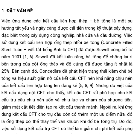
1. ĐẶT VẤN ĐỀ
Việc ứng dụng các kết cấu liên hợp thép – bê tông là một xu
hướng tất yếu và ngày càng được cải tiến trong kỹ thuật xây dựng,
đặc biệt trong xây dựng công nghiệp, nhà cửa và cầu đường. Việc
sử dụng kết cấu liên hợp ống thép nhồi bê tông (Concrete Filled
Steel Tube – viết tắt tiếng Anh là CFT) đã được Sewell công bố từ
năm 1901 [1, 6]. Sewell đã kết luận rằng, bê tông để chống lại rỉ
bên trong của cột ống thép và độ cứng đã được tăng ít nhất là
25%. Bên cạnh đó, Concedère đã phát hiện trạng thái kiềm chế bê
tông và hiệu suất giãn nở của kết cấu CFT nên khả năng chịu nén
của kết cấu liên hợp tăng lên đáng kể [5, 8, 9]. Những ưu việt của
kết cấu dạng cột CFT cho thấy, kết cấu CFT rất phù hợp cho kết
cấu trụ cầu chịu nén uốn và chịu lực va chạm của phương tiện,
giảm mặt cắt tiết diện tạo ra kết cấu thanh mảnh. Ngoài ra, khi ứng
dụng kết cấu CFT cho trụ cầu còn có thêm một ưu điểm nữa, đó
là ống thép có thể thay thế ván khuôn khi đổ bê tông trụ. Do đó,
việc sử dụng kết cấu trụ CFT có thể làm giảm chi phí kết cấu phụ