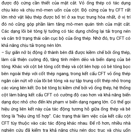
được độ cứng cần thiết của mặt cắt. Vỏ ống thép có tác dụng
chịu kéo và chịu mô-men uốn của cột. Độ cứng của trụ CFT rất
lớn nhờ vật liệu thép được bố trí ở xa trục trung hòa nhất, ở vị trí
đó nó cũng góp phần làm tăng mô-men quán tính của mặt cắt.
Các dạng lõi bê tông lý tưởng có tác dụng chống lại tải trọng nén
và cản trở trạng thái oằn cục bộ của ống thép. Nhờ đó, trụ CFT có
khả năng chịu tải trọng nén lớn.
– Sự giãn nở bị động ở thành bên đã được kiềm chế bởi ống thép,
làm cải thiện cường độ, tăng tính mềm dẻo và biến dạng của bê
tông. Khác với cột bê tông cốt thép và cột liên hợp có bê tông bọc
bên ngoài thép với cốt thép ngang, trong kết cấu CFT vỏ ống thép
ngăn cản nứt vỡ của lõi bê tông và sự tập trung cốt thép nhỏ trong
các vùng liên kết. Do bê tông bị kiềm chế bởi vỏ ống thép, hệ thống
cột làm bằng kết cấu CFT có cường độ cao hơn và khả năng biến
dạng dọc nhỏ cho đến khi phạm vi biến dạng ngang lớn. Có thể gọi
hiệu ứng liên kết này của tác động tương hỗ giữa ống thép và bê
tông là “hiệu ứng tổ hợp”. Các trạng thái làm việc của kết cấu cột
CFT tùy thuộc vào các tác động khác nhau. Để rõ hơn, nhiều nhà
nghiên cứu đã kiểm tra khả năng chịu nén dọc trục và chịu uốn