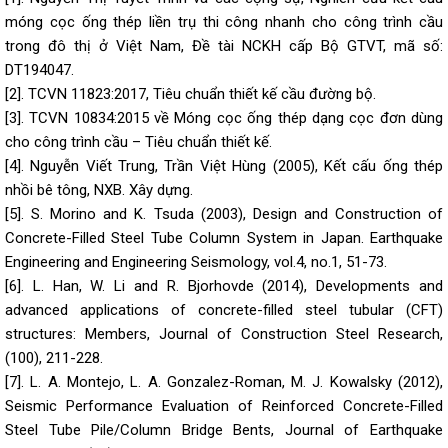
móng cọc ống thép liền trụ thi công nhanh cho công trình cầu
trong đô thị ở Việt Nam, Đề tài NCKH cấp Bộ GTVT, mã số:
DT194047.
[2]. TCVN 11823:2017, Tiêu chuẩn thiết kế cầu đường bộ.
[3]. TCVN 10834:2015 về Móng cọc ống thép dạng cọc đơn dùng
cho công trình cầu – Tiêu chuẩn thiết kế.
[4]. Nguyễn Viết Trung, Trần Việt Hùng (2005), Kết cấu ống thép
nhồi bê tông, NXB. Xây dựng.
[5]. S. Morino and K. Tsuda (2003), Design and Construction of
Concrete-Filled Steel Tube Column System in Japan. Earthquake
Engineering and Engineering Seismology, vol.4, no.1, 51-73.
[6]. L. Han, W. Li and R. Bjorhovde (2014), Developments and
advanced applications of concrete-filled steel tubular (CFT)
structures: Members, Journal of Construction Steel Research,
(100), 211-228.
[7]. L. A. Montejo, L. A. Gonzalez-Roman, M. J. Kowalsky (2012),
Seismic Performance Evaluation of Reinforced Concrete-Filled
Steel Tube Pile/Column Bridge Bents, Journal of Earthquake