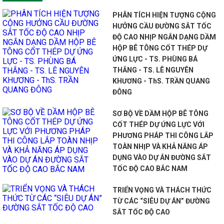
PHÂN TÍCH HIỆN TƯỢNG CỘNG
HƯỞNG CẦU ĐƯỜNG SẮT TỐC
ĐỘ CAO NHỊP NGẮN DẠNG DẦM
HỘP BÊ TÔNG CỐT THÉP DỰ
ỨNG LỰC - TS. PHÙNG BÁ
THẮNG - TS. LÊ NGUYÊN
KHƯƠNG - ThS. TRẦN QUANG
ĐÔNG
SƠ BỘ VỀ DẦM HỘP BÊ TÔNG
CỐT THÉP DỰ ỨNG LỰC VỚI
PHƯƠNG PHÁP THI CÔNG LẮP
TOÀN NHỊP VÀ KHẢ NĂNG ÁP
DỤNG VÀO DỰ ÁN ĐƯỜNG SẮT
TỐC ĐỘ CAO BẮC NAM
TRIỂN VỌNG VÀ THÁCH THỨC
TỪ CÁC “SIÊU DỰ ÁN” ĐƯỜNG
SẮT TỐC ĐỘ CAO