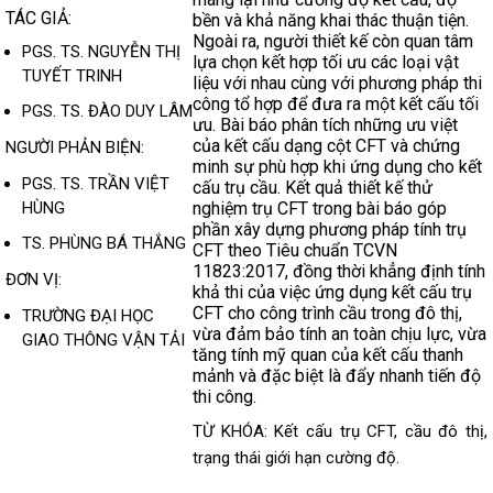
TÁC GIẢ:
bền và khả năng khai thác thuận tiện.
Ngoài ra, người thiết kế còn quan tâm
PGS. TS. NGUYỄN THỊ
lựa chọn kết hợp tối ưu các loại vật
TUYẾT TRINH
liệu với nhau cùng với phương pháp thi
công tổ hợp để đưa ra một kết cấu tối
PGS. TS. ĐÀO DUY LÂM
ưu. Bài báo phân tích những ưu việt
của kết cấu dạng cột CFT và chứng
NGƯỜI PHẢN BIỆN:
minh sự phù hợp khi ứng dụng cho kết
PGS. TS. TRẦN VIỆT
cấu trụ cầu. Kết quả thiết kế thử
HÙNG
nghiệm trụ CFT trong bài báo góp
phần xây dựng phương pháp tính trụ
TS. PHÙNG BÁ THẮNG
CFT theo Tiêu chuẩn TCVN
11823:2017, đồng thời khẳng định tính
ĐƠN VỊ:
khả thi của việc ứng dụng kết cấu trụ
CFT cho công trình cầu trong đô thị,
TRƯỜNG ĐẠI HỌC
vừa đảm bảo tính an toàn chịu lực, vừa
GIAO THÔNG VẬN TẢI
tăng tính mỹ quan của kết cấu thanh
mảnh và đặc biệt là đẩy nhanh tiến độ
thi công.
TỪ KHÓA: Kết cấu trụ CFT, cầu đô thị,
trạng thái giới hạn cường độ.