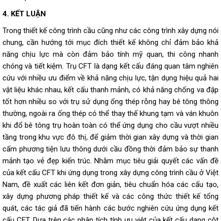
4. KẾT LUẬN
Trong thiết kế công trình cầu cũng như các công trình xây dựng nói
chung, cần hướng tới mục đích thiết kế không chỉ đảm bảo khả
năng chịu lực mà còn đảm bảo tính mỹ quan, thi công nhanh
chóng và tiết kiệm. Trụ CFT là dạng kết cấu đáng quan tâm nghiên
cứu với nhiều ưu điểm về khả năng chịu lực, tận dụng hiệu quả hai
vật liệu khác nhau, kết cấu thanh mảnh, có khả năng chống va đập
tốt hơn nhiều so với trụ sử dụng ống thép rỗng hay bê tông thông
thường, ngoài ra ống thép có thể thay thế khung tạm và ván khuôn
khi đổ bê tông trụ hoàn toàn có thể ứng dụng cho cầu vượt nhiều
tầng trong khu vực đô thị, để giảm thời gian xây dựng và thời gian
cấm phương tiện lưu thông dưới cầu đồng thời đảm bảo sự thanh
mảnh tạo vẻ đẹp kiến trúc. Nhằm mục tiêu giải quyết các vấn đề
của kết cấu CFT khi ứng dụng trong xây dựng công trình cầu ở Việt
Nam, đề xuất các liên kết đơn giản, tiêu chuẩn hóa các cấu tạo,
xây dựng phương pháp thiết kế và các công thức thiết kế tổng
quát, các tác giả đã tiến hành các bước nghiên cứu ứng dụng kết
cấu CFT. Dựa trên các phân tích tính ưu việt của kết cấu dạng cột