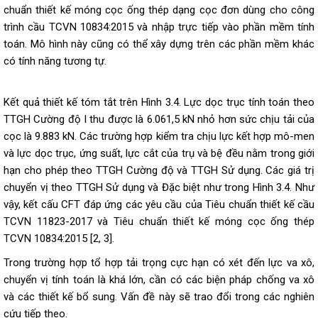
chuẩn thiết kế móng cọc ống thép dạng cọc đơn dùng cho công
trình cầu TCVN 10834:2015 và nhập trực tiếp vào phần mềm tính
toán. Mô hình này cũng có thể xây dựng trên các phần mềm khác
có tính năng tương tự.
Kết quả thiết kế tóm tắt trên Hình 3.4. Lực dọc trục tính toán theo
TTGH Cường độ I thu được là 6.061,5 kN nhỏ hơn sức chịu tải của
cọc là 9.883 kN. Các trường hợp kiểm tra chịu lực kết hợp mô-men
và lực dọc trục, ứng suất, lực cắt của trụ và bệ đều nằm trong giới
hạn cho phép theo TTGH Cường độ và TTGH Sử dụng. Các giá trị
chuyển vị theo TTGH Sử dụng và Đặc biệt như trong Hình 3.4. Như
vậy, kết cấu CFT đáp ứng các yêu cầu của Tiêu chuẩn thiết kế cầu
TCVN 11823-2017 và Tiêu chuẩn thiết kế móng cọc ống thép
TCVN 10834:2015 [2, 3].
Trong trường hợp tổ hợp tải trọng cực hạn có xét đến lực va xô,
chuyển vị tính toán là khá lớn, cần có các biện pháp chống va xô
và các thiết kế bổ sung. Vấn đề này sẽ trao đổi trong các nghiên
cứu tiếp theo.