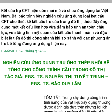
Kết cấu trụ CFT hiện còn mới mẻ và chưa ứng dụng tại Việt
Nam. Bài báo trình bày nghiên cứu ứng dụng loại kết cấu
CFT cho thiết kế kết cấu trụ cầu trong đô thị, thúc đẩy ứng
dụng một kết cấu liên hợp vừa đảm bảo tính an toàn chịu
lực, vừa tăng tính mỹ quan của kết cấu thanh mảnh và đặc
biệt là tiến độ thi công nhanh khi so sánh với các phương án
trụ bê tông đang ứng dụng hiện nay.
admin
28 Tháng 8, 2023
NGHIÊN CỨU ỨNG DỤNG TRỤ ỐNG THÉP NHỒI BÊ
TÔNG CHO CÔNG TRÌNH CẦU TRONG ĐÔ THỊ
TÁC GIẢ: PGS. TS. NGUYỄN THỊ TUYẾT TRINH –
PGS. TS. ĐÀO DUY LÂM
TÓM TẮT: Trong xây dựng công trình,
tính năng của vật liệu xây dựng thường
được đánh giá dựa trên những lợi ích
mang lại như cường độ kết cấu, độ