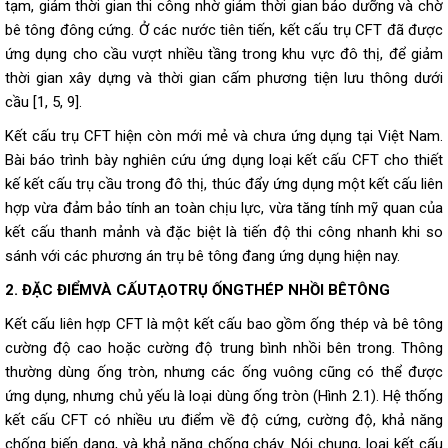
tạm, giảm thời gian thi công nhờ giảm thời gian bảo dưỡng và chờ
bê tông đông cứng. Ở các nước tiên tiến, kết cấu trụ CFT đã được
ứng dụng cho cầu vượt nhiều tầng trong khu vực đô thị, để giảm
thời gian xây dựng và thời gian cấm phương tiện lưu thông dưới
cầu [1, 5, 9].
Kết cấu trụ CFT hiện còn mới mẻ và chưa ứng dụng tại Việt Nam.
Bài báo trình bày nghiên cứu ứng dụng loại kết cấu CFT cho thiết
kế kết cấu trụ cầu trong đô thị, thúc đẩy ứng dụng một kết cấu liên
hợp vừa đảm bảo tính an toàn chịu lực, vừa tăng tính mỹ quan của
kết cấu thanh mảnh và đặc biệt là tiến độ thi công nhanh khi so
sánh với các phương án trụ bê tông đang ứng dụng hiện nay.
2. ĐẶC ĐIỂMVÀ CẤUTẠOTRỤ ỐNGTHÉP NHỒI BÊTÔNG
Kết cấu liên hợp CFT là một kết cấu bao gồm ống thép và bê tông
cường độ cao hoặc cường độ trung bình nhồi bên trong. Thông
thường dùng ống tròn, nhưng các ống vuông cũng có thể được
ứng dụng, nhưng chủ yếu là loại dùng ống tròn (Hình 2.1). Hệ thống
kết cấu CFT có nhiều ưu điểm về độ cứng, cường độ, khả năng
chống biến dạng, và khả năng chống cháy. Nói chung, loại kết cấu