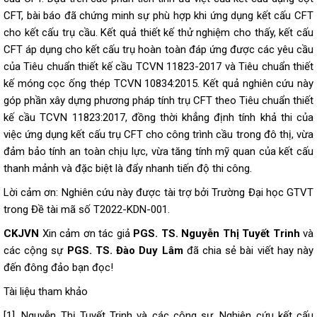
CFT, bài báo đã chứng minh sự phù hợp khi ứng dụng kết cấu CFT
cho kết cấu trụ cầu. Kết quả thiết kế thử nghiệm cho thấy, kết cấu
CFT áp dụng cho kết cấu trụ hoàn toàn đáp ứng được các yêu cầu
của Tiêu chuẩn thiết kế cầu TCVN 11823-2017 và Tiêu chuẩn thiết
kế móng cọc ống thép TCVN 10834:2015. Kết quả nghiên cứu này
góp phần xây dựng phương pháp tính trụ CFT theo Tiêu chuẩn thiết
kế cầu TCVN 11823:2017, đồng thời khẳng định tính khả thi của
việc ứng dụng kết cấu trụ CFT cho công trình cầu trong đô thị, vừa
đảm bảo tính an toàn chịu lực, vừa tăng tính mỹ quan của kết cấu
thanh mảnh và đặc biệt là đẩy nhanh tiến độ thi công.
Lời cảm ơn: Nghiên cứu này được tài trợ bởi Trường Đại học GTVT
trong Đề tài mã số T2022-KDN-001.
CKJVN
Xin cảm ơn tác giả
PGS. TS. Nguyễn Thị Tuyết Trinh
và
các cộng sự
PGS. TS. Đào Duy Lâm
đã chia sẻ bài viết hay này
đến đông đảo bạn đọc!
Tài liệu tham khảo
[1]. Nguyễn Thị Tuyết Trinh và các cộng sự, Nghiên cứu kết cấu