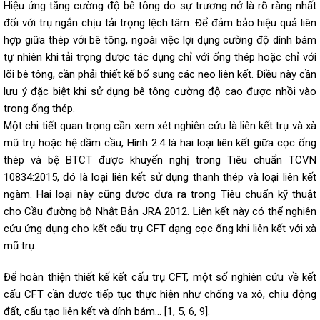
Hiệu ứng tăng cường độ bê tông do sự trương nở là rõ ràng nhất
đối với trụ ngắn chịu tải trọng lệch tâm. Để đảm bảo hiệu quả liên
hợp giữa thép với bê tông, ngoài việc lợi dụng cường độ dính bám
tự nhiên khi tải trọng được tác dụng chỉ với ống thép hoặc chỉ với
lõi bê tông, cần phải thiết kế bổ sung các neo liên kết. Điều này cần
lưu ý đặc biệt khi sử dụng bê tông cường độ cao được nhồi vào
trong ống thép.
Một chi tiết quan trọng cần xem xét nghiên cứu là liên kết trụ và xà
mũ trụ hoặc hệ dầm cầu, Hình 2.4 là hai loại liên kết giữa cọc ống
thép và bệ BTCT được khuyến nghị trong Tiêu chuẩn TCVN
10834:2015, đó là loại liên kết sử dụng thanh thép và loại liên kết
ngàm. Hai loại này cũng được đưa ra trong Tiêu chuẩn kỹ thuật
cho Cầu đường bộ Nhật Bản JRA 2012. Liên kết này có thể nghiên
cứu ứng dụng cho kết cấu trụ CFT dạng cọc ống khi liên kết với xà
mũ trụ.
Để hoàn thiện thiết kế kết cấu trụ CFT, một số nghiên cứu về kết
cấu CFT cần được tiếp tục thực hiện như chống va xô, chịu động
đất, cấu tạo liên kết và dính bám… [1, 5, 6, 9].