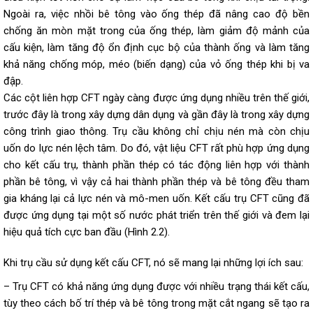
Ngoài ra, việc nhồi bê tông vào ống thép đã nâng cao độ bền
chống ăn mòn mặt trong của ống thép, làm giảm độ mảnh của
cấu kiện, làm tăng độ ổn định cục bộ của thành ống và làm tăng
khả năng chống móp, méo (biến dạng) của vỏ ống thép khi bị va
đập.
Các cột liên hợp CFT ngày càng được ứng dụng nhiều trên thế giới,
trước đây là trong xây dựng dân dụng và gần đây là trong xây dựng
công trình giao thông. Trụ cầu không chỉ chịu nén mà còn chịu
uốn do lực nén lệch tâm. Do đó, vật liệu CFT rất phù hợp ứng dụng
cho kết cấu trụ, thành phần thép có tác động liên hợp với thành
phần bê tông, vì vậy cả hai thành phần thép và bê tông đều tham
gia kháng lại cả lực nén và mô-men uốn. Kết cấu trụ CFT cũng đã
được ứng dụng tại một số nước phát triển trên thế giới và đem lại
hiệu quả tích cực ban đầu (Hình 2.2).
Khi trụ cầu sử dụng kết cấu CFT, nó sẽ mang lại những lợi ích sau:
– Trụ CFT có khả năng ứng dụng được với nhiều trạng thái kết cấu,
tùy theo cách bố trí thép và bê tông trong mặt cắt ngang sẽ tạo ra