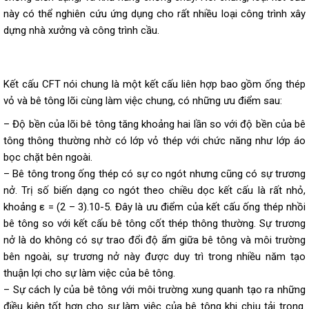
này có thể nghiên cứu ứng dụng cho rất nhiều loại công trình xây
dựng nhà xưởng và công trình cầu.
Kết cấu CFT nói chung là một kết cấu liên hợp bao gồm ống thép
vỏ và bê tông lõi cùng làm việc chung, có những ưu điểm sau:
– Độ bền của lõi bê tông tăng khoảng hai lần so với độ bền của bê
tông thông thường nhờ có lớp vỏ thép với chức năng như lớp áo
bọc chặt bên ngoài.
– Bê tông trong ống thép có sự co ngót nhưng cũng có sự trương
nở. Trị số biến dạng co ngót theo chiều dọc kết cấu là rất nhỏ,
khoảng ε = (2 – 3).10-5. Đây là ưu điểm của kết cấu ống thép nhồi
bê tông so với kết cấu bê tông cốt thép thông thường. Sự trương
nở là do không có sự trao đổi độ ẩm giữa bê tông và môi trường
bên ngoài, sự trương nở này được duy trì trong nhiều năm tạo
thuận lợi cho sự làm việc của bê tông.
– Sự cách ly của bê tông với môi trường xung quanh tạo ra những
điều kiện tốt hơn cho sự làm việc của bê tông khi chịu tải trọng.