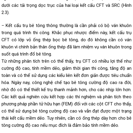
dưới các tải trọng dọc trục của hai loại kết cấu CFT và SRC (Hình
2.3).
– Kết cấu trụ bê tông thông thường là cần phải có bộ ván khuôn
trong quá trình thi công. Khắc phục nhược điểm này, kết cấu trụ
CFT có lớp vỏ ống thép bọc bê tông, do đó không cần có ván
khuôn vì chính bản thân ống thép đã làm nhiệm vụ ván khuôn trong
suốt quá trình đổ bê tông.
Từ những phân tích trên có thể thấy, trụ CFT có nhiều lợi thế như
cường độ cao, tính mềm dẻo, giảm thời gian thi công, tăng độ an
toàn và có thể sử dụng các kiểu liên kết đơn giản được tiêu chuẩn
hóa. Ngày nay, công nghệ chế tạo bê tông cường độ cao ra đời,
nhờ đó có thể thiết kế trụ thanh mảnh hơn, cho các nhịp lớn hơn.
Các kết quả nghiên cứu kết hợp các thí nghiệm và phân tích theo
phương pháp phần tử hữu hạn (FEM) đối với các cột CFT cho thấy,
có thể sử dụng bê tông cường độ cao và vẫn đạt được một trạng
thái kết cấu mềm dẻo. Tuy nhiên, cần có ống thép dày hơn cho bê
tông cường độ cao nếu mục đích là đảm bảo tính mềm dẻo.