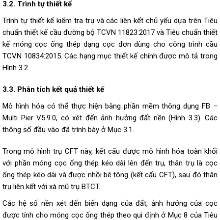
3.2. Trình tự thiết kế
Trình tự thiết kế kiểm tra trụ và các liên kết chủ yếu dựa trên Tiêu
chuẩn thiết kế cầu đường bộ TCVN 11823:2017 và Tiêu chuẩn thiết
kế móng cọc ống thép dạng cọc đơn dùng cho công trình cầu
TCVN 10834:2015. Các hạng mục thiết kế chính được mô tả trong
Hình 3.2.
3.3. Phân tích kết quả thiết kế
Mô hình hóa có thể thực hiện bằng phần mềm thông dụng FB –
Multi Pier V5.9.0, có xét đến ảnh hưởng đất nền (Hình 3.3). Các
thông số đầu vào đã trình bày ở Mục 3.1.
Trong mô hình trụ CFT này, kết cấu được mô hình hóa toàn khối
với phần móng cọc ống thép kéo dài lên đến trụ, thân trụ là cọc
ống thép kéo dài và được nhồi bê tông (kết cấu CFT), sau đó thân
trụ liên kết với xà mũ trụ BTCT.
Các hệ số nền xét đến biến dạng của đất, ảnh hưởng của cọc
được tính cho móng cọc ống thép theo qui định ở Mục 8 của Tiêu