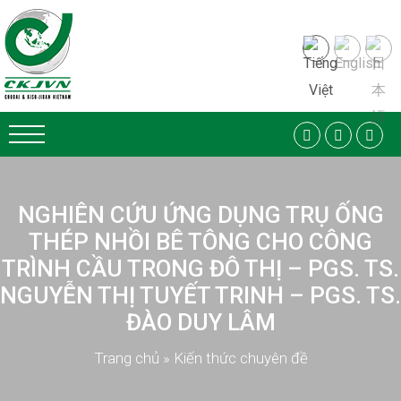
NGHIÊN CỨU ỨNG DỤNG TRỤ ỐNG
THÉP NHỒI BÊ TÔNG CHO CÔNG
TRÌNH CẦU TRONG ĐÔ THỊ – PGS. TS.
NGUYỄN THỊ TUYẾT TRINH – PGS. TS.
ĐÀO DUY LÂM
Trang chủ
»
Kiến thức chuyên đề