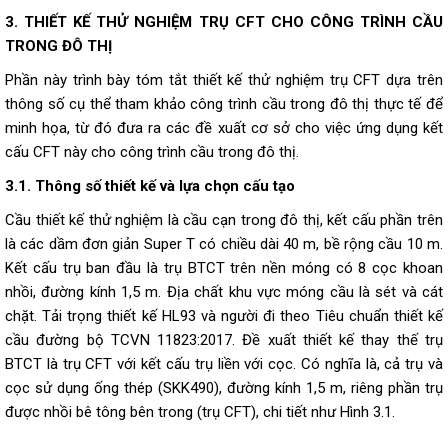
3. THIẾT KẾ THỬ NGHIỆM TRỤ CFT CHO CÔNG TRÌNH CẦU
TRONG ĐÔ THỊ
Phần này trình bày tóm tắt thiết kế thử nghiệm trụ CFT dựa trên
thông số cụ thể tham khảo công trình cầu trong đô thị thực tế để
minh họa, từ đó đưa ra các đề xuất cơ sở cho việc ứng dụng kết
cấu CFT này cho công trình cầu trong đô thị.
3.1. Thông số thiết kế và lựa chọn cấu tạo
Cầu thiết kế thử nghiệm là cầu cạn trong đô thị, kết cấu phần trên
là các dầm đơn giản Super T có chiều dài 40 m, bề rộng cầu 10 m.
Kết cấu trụ ban đầu là trụ BTCT trên nền móng có 8 cọc khoan
nhồi, đường kính 1,5 m. Địa chất khu vực móng cầu là sét và cát
chặt. Tải trọng thiết kế HL93 và người đi theo Tiêu chuẩn thiết kế
cầu đường bộ TCVN 11823:2017. Đề xuất thiết kế thay thế trụ
BTCT là trụ CFT với kết cấu trụ liền với cọc. Có nghĩa là, cả trụ và
cọc sử dụng ống thép (SKK490), đường kính 1,5 m, riêng phần trụ
được nhồi bê tông bên trong (trụ CFT), chi tiết như Hình 3.1.