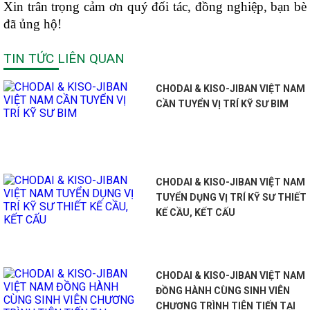
Xin trân trọng cảm ơn quý đối tác, đồng nghiệp, bạn bè
đã ủng hộ!
TIN TỨC LIÊN QUAN
CHODAI & KISO-JIBAN VIỆT NAM
CẦN TUYỂN VỊ TRÍ KỸ SƯ BIM
CHODAI & KISO-JIBAN VIỆT NAM
TUYỂN DỤNG VỊ TRÍ KỸ SƯ THIẾT
KẾ CẦU, KẾT CẤU
CHODAI & KISO-JIBAN VIỆT NAM
ĐỒNG HÀNH CÙNG SINH VIÊN
CHƯƠNG TRÌNH TIÊN TIẾN TẠI