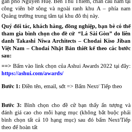
gần phố Nguyễn Huệ. Bên Thủ Thiêm, chân cầu nằm tại
công viên bờ sông và ngoài ranh khu A – phía nam
Quảng trường trung tâm tại khu đô thị này.
Quý đối tác, khách hàng, đồng nghiệp, bạn bè có thể
tham gia bình chọn cho đề cử “Lá Sài Gòn” do liên
danh Takashi Niwa Architects – Chodai Kiso Jiban
Việt Nam – Chodai Nhật Bản thiết kế theo các bước
sau:
==>
Bấm vào link chọn của Ashui Awards 2022 tại đây:
https://ashui.com/awards/
Bước 1:
Điền tên, email, sđt => Bấm Next/ Tiếp theo
Bước 3:
Bình chọn cho đề cử bạn thấy ấn tượng và
đánh giá cao cho mỗi hạng mục (không bắt buộc phải
bình chọn tất cả 10 hạng mục) sau đó bấm Next/Tiếp
theo để hoàn tất