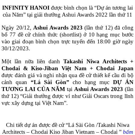
INFINITY HANOI
được bình chọn là “Dự án tương lai
của Năm” tại giải thưởng Ashui Awards 2022 lần thứ 11
Ngày 20/12,
Ashui Awards 2023
(lần thứ 12) đã công
bố 77 đề cử chính thức (shortlist) ở 10 hạng mục bước
vào giai đoạn bình chọn trực tuyến đến 18:00 giờ ngày
30/12/2023.
Một lần nữa liên danh
Takashi Niwa Architects +
Chodai & Kiso-Jiban Việt Nam + Chodai Japan
được đánh giá và nghi nhận qua đề cử thiết kế cầu đi bộ
cảnh quan
“Lá Sài Gòn”
cho hạng mục
DỰ ÁN
TƯƠNG LAI CỦA NĂM
tại
Ashui Awards 2023
(lần
thứ 12) “Giải thưởng được ví như Giải Oscars trong lĩnh
vực xây dựng tại Việt Nam”.
Chi tiết dự án được đề cử “Lá Sài Gòn /Takashi Niwa
Architects – Chodai Kiso Jiban Vietnam – Chodai ”
bấm