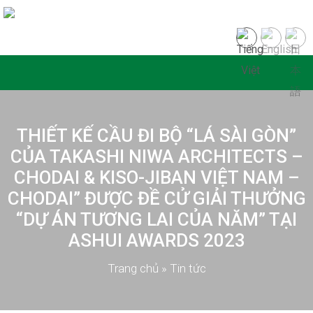
THIẾT KẾ CẦU ĐI BỘ “LÁ SÀI GÒN”
CỦA TAKASHI NIWA ARCHITECTS –
CHODAI & KISO-JIBAN VIỆT NAM –
CHODAI” ĐƯỢC ĐỀ CỬ GIẢI THƯỞNG
“DỰ ÁN TƯƠNG LAI CỦA NĂM” TẠI
ASHUI AWARDS 2023
Trang chủ
»
Tin tức