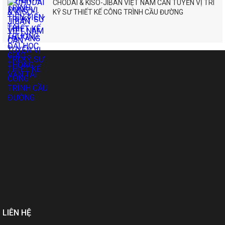
CHODAI & KISO-JIBAN VIỆT NAM CẦN TUYỂN VỊ TRÍ
KỸ SƯ THIẾT KẾ CÔNG TRÌNH CẦU ĐƯỜNG
LIÊN HỆ