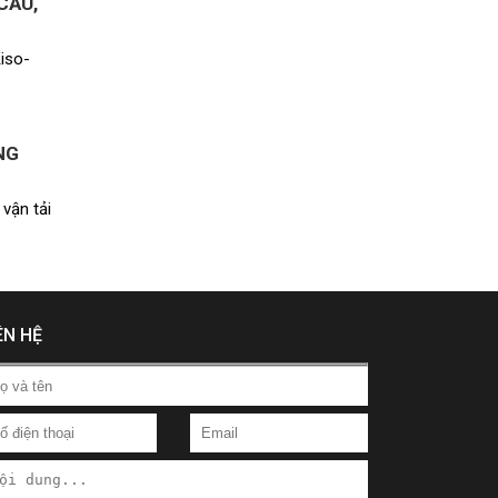
CẦU,
iso-
NG
vận tải
ÊN HỆ