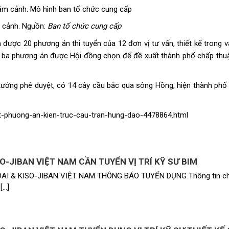
m cảnh. Nguồn:
Ban tổ chức cung cấp
 được 20 phương án thi tuyển của 12 đơn vị tư vấn, thiết kế trong v
ó, ba phương án được Hội đồng chọn để đề xuất thành phố chấp thuậ
ướng phê duyệt, có 14 cây cầu bắc qua sông Hồng, hiện thành phố
ot-phuong-an-kien-truc-cau-tran-hung-dao-4478864.html
O-JIBAN VIỆT NAM CẦN TUYỂN VỊ TRÍ KỸ SƯ BIM
I & KISO-JIBAN VIỆT NAM THÔNG BÁO TUYỂN DỤNG Thông tin ch
[…]