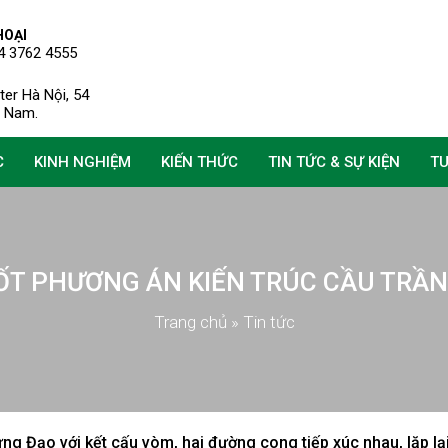
HOẠI
4 3762 4555
er Hà Nội, 54
ệt Nam.
C
KINH NGHIỆM
KIẾN THỨC
TIN TỨC & SỰ KIỆN
T
ỐT PHƯƠNG ÁN KIẾN TRÚC CẦU TRẦ
Trang chủ
»
Tin tức
 với kết cấu vòm, hai đường cong tiếp xúc nhau, lặp lạ