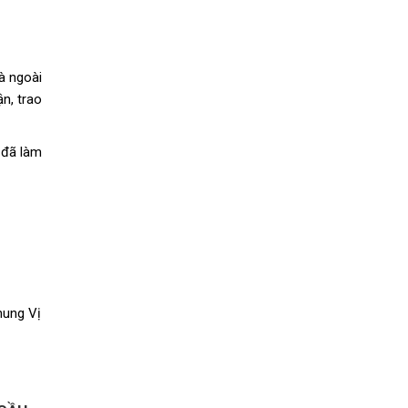
à ngoài
n, trao
 đã làm
ung Vị