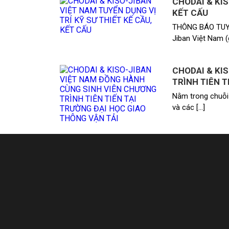
CHODAI & KIS
KẾT CẤU
THÔNG BÁO TUYỂ
Jiban Việt Nam (g
CHODAI & KI
TRÌNH TIÊN T
Nằm trong chuỗi
và các […]