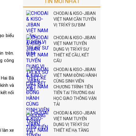
TIN MỚI NHẤT
CHODAI & KISO-JIBAN
VIỆT NAM CẦN TUYỂN
VỊ TRÍ KỸ SƯ BIM
ạo biểu
CHODAI & KISO-JIBAN
VIỆT NAM TUYỂN
DỤNG VỊ TRÍ KỸ SƯ
n trên.
THIẾT KẾ CẦU, KẾT
ng công
CẤU
CHODAI & KISO-JIBAN
VIỆT NAM ĐỒNG HÀNH
 Hai Bà
CÙNG SINH VIÊN
 kính và
CHƯƠNG TRÌNH TIÊN
kết nối
TIẾN TẠI TRƯỜNG ĐẠI
HỌC GIAO THÔNG VẬN
TẢI
CHODAI & KISO-JIBAN
VIỆT NAM TUYỂN
DỤNG VỊ TRÍ KỸ SƯ
 làn xe
THIẾT KẾ HẠ TẦNG