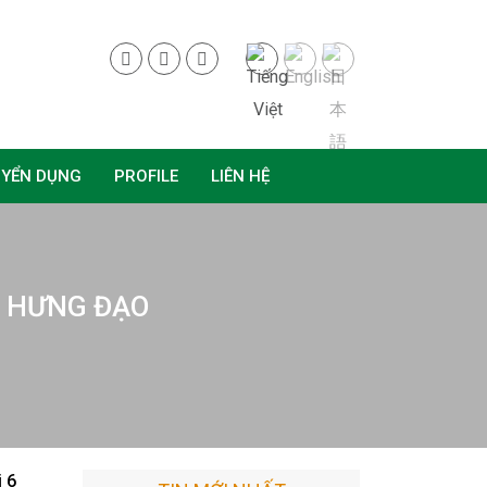
UYỂN DỤNG
PROFILE
LIÊN HỆ
N HƯNG ĐẠO
i 6