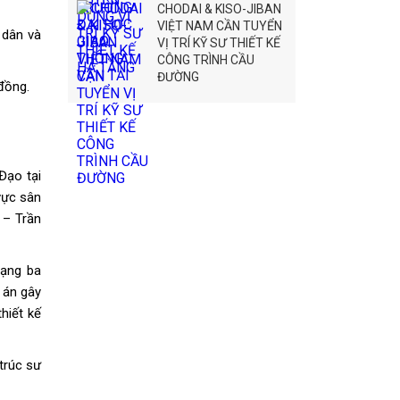
CHODAI & KISO-JIBAN
VIỆT NAM CẦN TUYỂN
 dân và
VỊ TRÍ KỸ SƯ THIẾT KẾ
CÔNG TRÌNH CẦU
ĐƯỜNG
đồng.
Đạo tại
vực sân
 – Trần
hạng ba
 án gây
hiết kế
trúc sư