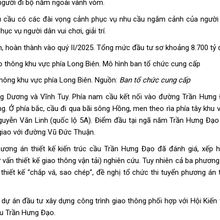
 người đi bộ nằm ngoài vành vòm.
ụ cầu có các đài vọng cảnh phục vụ nhu cầu ngắm cảnh của người
c vụ người dân vui chơi, giải trí.
m, hoàn thành vào quý II/2025. Tổng mức đầu tư sơ khoảng 8.700 tỷ 
thông khu vực phía Long Biên. Nguồn:
Ban tổ chức cung cấp
 Dương và Vĩnh Tuy. Phía nam cầu kết nối vào đường Trần Hưng 
g. Ở phía bắc, cầu đi qua bãi sông Hồng, men theo rìa phía tây khu 
Nguyễn Văn Linh (quốc lộ 5A). Điểm đầu tại ngã năm Trần Hưng Đạo
giao với đường Vũ Đức Thuận.
ương án thiết kế kiến trúc cầu Trần Hưng Đạo đã đánh giá, xếp 
vấn thiết kế giao thông vận tải) nghiên cứu. Tuy nhiên cả ba phương
 thiết kế “chắp vá, sao chép”, đề nghị tổ chức thi tuyển phương án t
ự án đầu tư xây dựng công trình giao thông phối hợp với Hội Kiến 
ầu Trần Hưng Đạo.