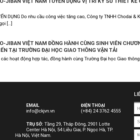
O-JIBAN VIỆT NAM TUYỂN DỤNG VỊ TRÍ KỸ SƯ THIẾT KẾ 
N DỤNG Do nhu cầu công việc tăng cao, Công ty TNHH Chodai & K
ọi […]
SO-JIBAN VIỆT NAM ĐỒNG HÀNH CÙNG SINH VIÊN CHƯƠ
IẾN TẠI TRƯỜNG ĐẠI HỌC GIAO THÔNG VẬN TẢI
 các hoạt động hợp tác, đồng hành cùng Trường Đại học Giao thông 
LI
EMAIL
ĐIỆN THOẠI
info@ckjvn.vn
(+84) 24 3762 4555
Tầng 29, Tháp Đông, 2901 Lotte
TRỤ SỞ:
Center Hà Nội, 54 Liễu Giai, P. Ngọc Hà, TP.
Hà Nội, Việt Nam.