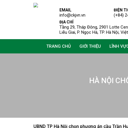
EMAIL
ĐIỆN T
info@ckjvn.vn
(+84) 2
ĐỊA CHỈ
Tầng 29, Tháp Đông, 2901 Lotte Cent
Liễu Giai, P. Ngọc Hà, TP. Hà Nội, Vi
TRANG CHỦ
GIỚI THIỆU
LĨNH VỰ
HÀ NỘI CH
UBND TP Hà Nội chọn phương án cầu Trần Hưng Đạo