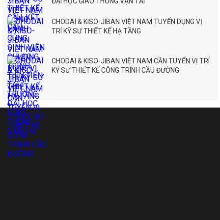
ĐẠI HỌC GIAO THÔNG VẬN TẢI
CHODAI & KISO-JIBAN VIỆT NAM TUYỂN DỤNG VỊ
TRÍ KỸ SƯ THIẾT KẾ HẠ TẦNG
CHODAI & KISO-JIBAN VIỆT NAM CẦN TUYỂN VỊ TRÍ
KỸ SƯ THIẾT KẾ CÔNG TRÌNH CẦU ĐƯỜNG