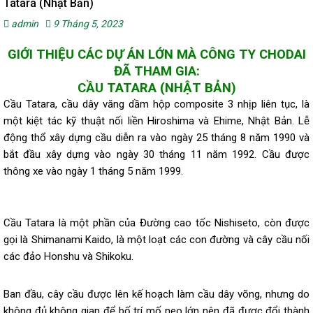
Tatara (Nhật Bản)
admin
9 Tháng 5, 2023
GIỚI THIỆU CÁC DỰ ÁN LỚN MÀ CÔNG TY CHODAI
ĐÃ THAM GIA:
CẦU TATARA (NHẬT BẢN)
Cầu Tatara, cầu dây văng dầm hộp composite 3 nhịp liên tục, là
một kiệt tác kỹ thuật nối liền Hiroshima và Ehime, Nhật Bản. Lễ
động thổ xây dựng cầu diễn ra vào ngày 25 tháng 8 năm 1990 và
bắt đầu xây dựng vào ngày 30 tháng 11 năm 1992. Cầu được
thông xe vào ngày 1 tháng 5 năm 1999.
Cầu Tatara là một phần của Đường cao tốc Nishiseto, còn được
gọi là Shimanami Kaido, là một loạt các con đường và cây cầu nối
các đảo Honshu và Shikoku.
Ban đầu, cây cầu được lên kế hoạch làm cầu dây võng, nhưng do
không đủ không gian để bố trí mố neo lớn nên đã được đổi thành