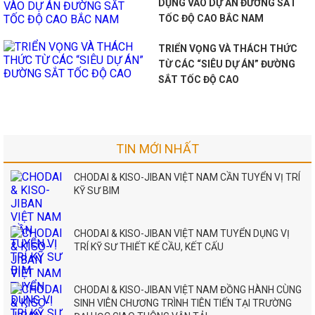
DỤNG VÀO DỰ ÁN ĐƯỜNG SẮT
TỐC ĐỘ CAO BẮC NAM
TRIỂN VỌNG VÀ THÁCH THỨC
TỪ CÁC “SIÊU DỰ ÁN” ĐƯỜNG
SẮT TỐC ĐỘ CAO
TIN MỚI NHẤT
CHODAI & KISO-JIBAN VIỆT NAM CẦN TUYỂN VỊ TRÍ
KỸ SƯ BIM
CHODAI & KISO-JIBAN VIỆT NAM TUYỂN DỤNG VỊ
TRÍ KỸ SƯ THIẾT KẾ CẦU, KẾT CẤU
CHODAI & KISO-JIBAN VIỆT NAM ĐỒNG HÀNH CÙNG
SINH VIÊN CHƯƠNG TRÌNH TIÊN TIẾN TẠI TRƯỜNG