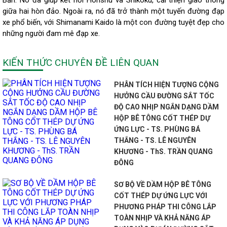
Bản. Nó đã giúp kết nối Honshu và Shikoku, cải thiện giao thông
giữa hai hòn đảo. Ngoài ra, nó đã trở thành một tuyến đường đạp
xe phổ biến, với Shimanami Kaido là một con đường tuyệt đẹp cho
những người đam mê đạp xe.
KIẾN THỨC CHUYÊN ĐỀ LIÊN QUAN
PHÂN TÍCH HIỆN TƯỢNG CỘNG
HƯỞNG CẦU ĐƯỜNG SẮT TỐC
ĐỘ CAO NHỊP NGẮN DẠNG DẦM
HỘP BÊ TÔNG CỐT THÉP DỰ
ỨNG LỰC - TS. PHÙNG BÁ
THẮNG - TS. LÊ NGUYÊN
KHƯƠNG - ThS. TRẦN QUANG
ĐÔNG
SƠ BỘ VỀ DẦM HỘP BÊ TÔNG
CỐT THÉP DỰ ỨNG LỰC VỚI
PHƯƠNG PHÁP THI CÔNG LẮP
TOÀN NHỊP VÀ KHẢ NĂNG ÁP