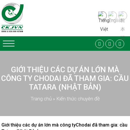
GIỚI THIỆU CÁC DỰ ÁN LỚN MÀ
CÔNG TY CHODAI ĐÃ THAM GIA: CẦU
TATARA (NHẬT BẢN)
Trang chủ
»
Kiến thức chuyên đề
Giới thiệu các dự án lớn mà công tyChodai đã tham gia: cầu