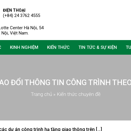
ĐIỆN THOẠI
(+84) 24 3762 4555
otte Center Hà Nội, 54
à Nội, Việt Nam.
C
KINH NGHIỆM
KIẾN THỨC
TIN TỨC & SỰ KIỆN
T
RAO ĐỔI THÔNG TIN CÔNG TRÌNH THEO
Trang chủ
»
Kiến thức chuyên đề
 các dự án công trình hạ tầng giao thông trên […]