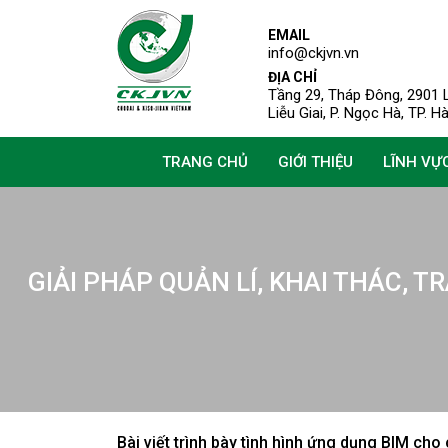
EMAIL
info@ckjvn.vn
ĐỊA CHỈ
Tầng 29, Tháp Đông, 2901 L
Liễu Giai, P. Ngọc Hà, TP. H
TRANG CHỦ
GIỚI THIỆU
LĨNH VỰ
GIẢI PHÁP QUẢN LÍ, KHAI THÁC, T
Bài viết trình bày tình hình ứng dụng BIM cho