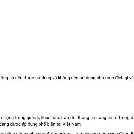
thông tin nên được sử dụng và không nên sử dụng cho mục đích gì và
trọng trong quản lí, khai thác, trao đổi thông tin công trình. Trong 
đang được áp dụng phổ biến tại Việt Nam.
các hãng công nghệ như Autodesk hay Trimble cho công việc được t