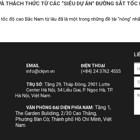
VÀ THÁCH THỨC TỪ CÁC “SIÊU DỰ ÁN” ĐƯỜNG SẮT TỐC
tốc độ cao Bắc Nam từ lâu đã là một trong những đề tài “nóng” nhất
LI
EMAIL
ĐIỆN THOẠI
info@ckjvn.vn
(+84) 24 3762 4555
Tầng 29, Tháp Đông, 2901 Lotte
TRỤ SỞ:
Center Hà Nội, 54 Liễu Giai, P. Ngọc Hà, TP.
Hà Nội, Việt Nam.
Tầng 1,
VĂN PHÒNG ĐẠI DIỆN PHÍA NAM:
The Garden Buliding, 2/30 Cao Thắng,
Phường Bàn Cờ, Thành phố Hồ Chí Minh, Việt
Nam.