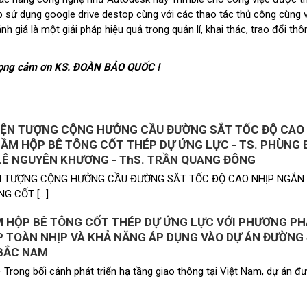
háp sử dụng google drive destop cùng với các thao tác thủ công cùng 
 giá là một giải pháp hiệu quả trong quản lí, khai thác, trao đổi thôn
trọng cảm ơn KS. ĐOÀN BẢO QUỐC !
IỆN TƯỢNG CỘNG HƯỞNG CẦU ĐƯỜNG SẮT TỐC ĐỘ CAO
ẦM HỘP BÊ TÔNG CỐT THÉP DỰ ỨNG LỰC - TS. PHÙNG 
 LÊ NGUYÊN KHƯƠNG - ThS. TRẦN QUANG ĐÔNG
N TƯỢNG CỘNG HƯỞNG CẦU ĐƯỜNG SẮT TỐC ĐỘ CAO NHỊP NGẮN
G CỐT […]
M HỘP BÊ TÔNG CỐT THÉP DỰ ỨNG LỰC VỚI PHƯƠNG P
P TOÀN NHỊP VÀ KHẢ NĂNG ÁP DỤNG VÀO DỰ ÁN ĐƯỜNG
BẮC NAM
 Trong bối cảnh phát triển hạ tầng giao thông tại Việt Nam, dự án đư