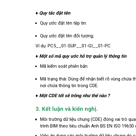
♦
Quy
tắc
đặt
tên
Quy ước đặt tên tệp tin:
Quy ước đặt tên đối tượng;
Ví dụ: PC5__01-SUP__01-GI__01-PC
♦
Một số mã quy ước hỗ trợ quản lý thông tin
Mã kiểm soát phiên bản.
Mã trạng thái: Dùng để nhận biết rõ vùng chứa 
nơi chứa thông tin trong CDE.
♦
Một CDE tốt sẽ trông như thế nào ?
3. Kết
luận
và
kiến
nghị.
Môi trường dữ liệu chung (CDE) đóng vai trò quan 
trình BIM theo tiêu chuẩn Anh BS EN ISO 19650 
Việc áp dụng các môi trường dữ liệu chung do 