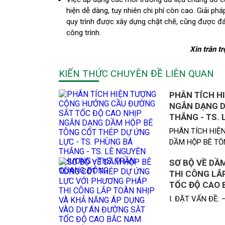
hiện dễ dàng, tuy nhiên chi phí còn cao. Giải p
quy trình được xây dựng chặt chẽ, cũng được đánh
công trình.
Xin trân 
KIẾN THỨC CHUYÊN ĐỀ LIÊN QUAN
PHÂN TÍCH H
NGẮN DẠNG D
THẮNG - TS.
PHÂN TÍCH HIỆ
DẦM HỘP BÊ TÔN
SƠ BỘ VỀ DẦ
THI CÔNG LẮ
TỐC ĐỘ CAO 
I. ĐẶT VẤN ĐỀ: –