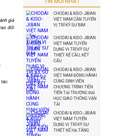
TIN MỚI NHẤT
CHODAI & KISO-JIBAN
VIỆT NAM CẦN TUYỂN
ánh giá
VỊ TRÍ KỸ SƯ BIM
rao đổi
CHODAI & KISO-JIBAN
VIỆT NAM TUYỂN
DỤNG VỊ TRÍ KỸ SƯ
THIẾT KẾ CẦU, KẾT
CẤU
e
CHODAI & KISO-JIBAN
VIỆT NAM ĐỒNG HÀNH
CÙNG SINH VIÊN
 tác
CHƯƠNG TRÌNH TIÊN
TIẾN TẠI TRƯỜNG ĐẠI
HỌC GIAO THÔNG VẬN
TẢI
CHODAI & KISO-JIBAN
VIỆT NAM TUYỂN
DỤNG VỊ TRÍ KỸ SƯ
THIẾT KẾ HẠ TẦNG