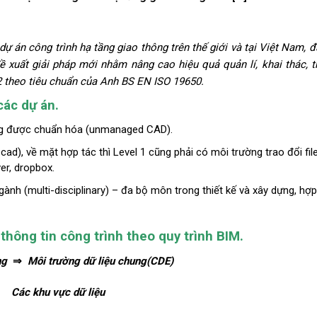
dự án công trình hạ tầng giao thông trên thế giới
và
tại Việt Nam, đ
ề xuất giải pháp mới nhằm nâng cao hiệu quả quản lí, khai thác, t
 theo tiêu chuẩn của Anh
BS EN ISO 19650
.
các
dự
án.
ng được chuẩn hóa (unmanaged CAD).
ad), về mặt hợp tác thì Level 1 cũng phải có môi trường trao đổi fil
ver, dropbox.
ngành (multi-disciplinary) – đa bộ môn trong thiết kế và xây dựng, hợp
thông
tin
công
trình
theo
quy
trình
BIM.
ng
⇒
Môi trường dữ liệu chung(CDE)
Các khu vực dữ liệu