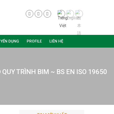
UYỂN DỤNG
PROFILE
LIÊN HỆ
 QUY TRÌNH BIM ~ BS EN ISO 19650