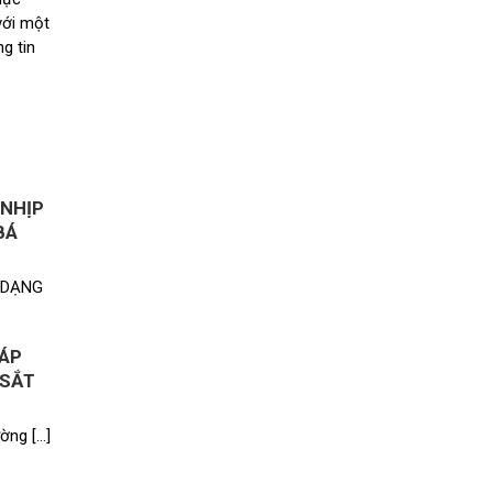
với một
g tin
 NHỊP
BÁ
 DẠNG
HÁP
 SẮT
ờng […]