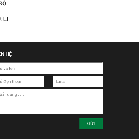
 ĐỘ
 […]
ÊN HỆ
GỬI