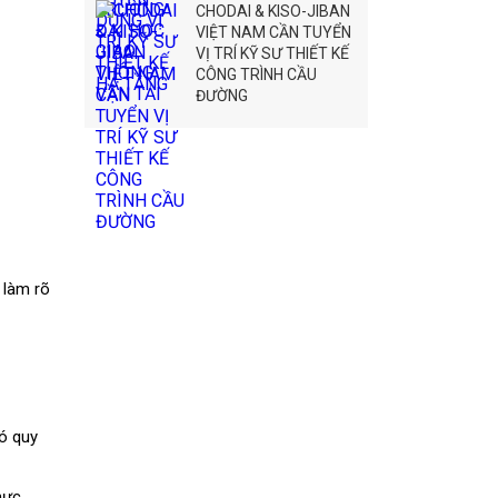
CHODAI & KISO-JIBAN
VIỆT NAM CẦN TUYỂN
VỊ TRÍ KỸ SƯ THIẾT KẾ
CÔNG TRÌNH CẦU
ĐƯỜNG
 làm rõ
đó quy
hực