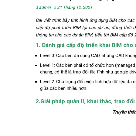
admin
21 Tháng 12, 2021
Bài viết trình bày tình hình ứng dụng BIM cho các 
cấp độ phát triển BIM tại các dự án, đồng thời đ
thông tin cho các dự án BIM, tiến tới BIM
cấp
độ
2
1. Đánh
giá
cấp
độ
triển
khai
BIM
cho
Level 0: Các bên đã dùng CAD, nhưng CAD khô
Level 1: Các bên phải có tổ chức hơn (managed c
chung, có thể là trao đổi file tĩnh như google dri
Level 2: Chú trọng đến việc tích hợp dữ liệu đa 
giữa các bên nhiều hơn.
2.Giải
pháp
quản
lí
,
khai
thác
,
trao
đổi
Truyền thố