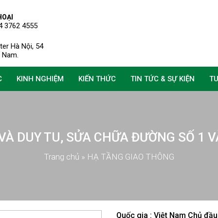
HOẠI
4 3762 4555
er Hà Nội, 54
ệt Nam.
C
KINH NGHIỆM
KIẾN THỨC
TIN TỨC & SỰ KIỆN
T
VÀ DUY TU, SỬA CHỮA ĐƯỜNG SỐ 1 
Trang chủ
»
HẠ TẦNG GIAO THÔNG
Quốc gia : Việt Nam Chủ đầu