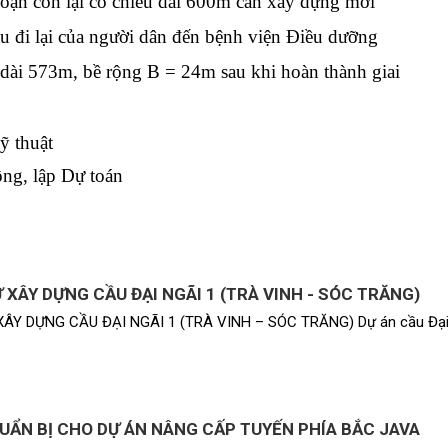
Đoạn còn lại có chiều dài 600m cần xây dựng mới
 đi lại của người dân đến bệnh viện Điều dưỡng
ài 573m, bề rộng B = 24m sau khi hoàn thành giai
ỹ thuật
ông, lập Dự toán
 XÂY DỰNG CẦU ĐẠI NGÃI 1 (TRÀ VINH - SÓC TRĂNG)
ÂY DỰNG CẦU ĐẠI NGÃI 1 (TRÀ VINH – SÓC TRĂNG) Dự án cầu Đại 
UẨN BỊ CHO DỰ ÁN NÂNG CẤP TUYẾN PHÍA BẮC JAVA