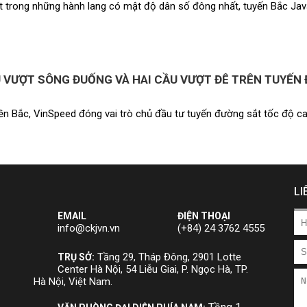
ột trong những hành lang có mật độ dân số đông nhất, tuyến Bắc Java
U VƯỢT SÔNG ĐUỐNG VÀ HAI CẦU VƯỢT ĐÊ TRÊN TUYẾN
miền Bắc, VinSpeed đóng vai trò chủ đầu tư tuyến đường sắt tốc độ ca
LI
EMAIL
ĐIỆN THOẠI
info@ckjvn.vn
(+84) 24 3762 4555
Tầng 29, Tháp Đông, 2901 Lotte
TRỤ SỞ:
Center Hà Nội, 54 Liễu Giai, P. Ngọc Hà, TP.
Hà Nội, Việt Nam.