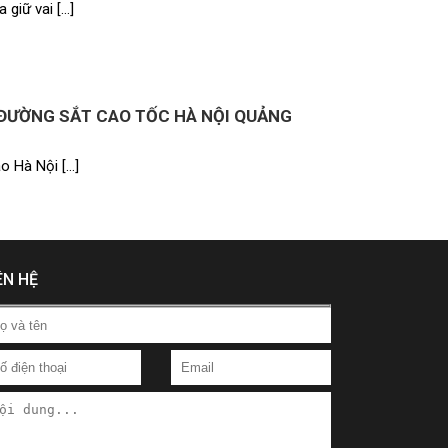
 giữ vai […]
 ĐƯỜNG SẮT CAO TỐC HÀ NỘI QUẢNG
o Hà Nội […]
ÊN HỆ