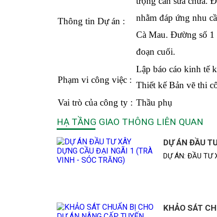
trọng cần sửa chữa. 
nhằm đáp ứng nhu cầu
Thông tin Dự án :
Cà Mau. Đường số 1 d
đoạn cuối.
Lập báo cáo kinh tế k
Phạm vi công việc :
Thiết kế Bản vẽ thi c
Vai trò của công ty :
Thầu phụ
HẠ TẦNG GIAO THÔNG LIÊN QUAN
DỰ ÁN ĐẦU TƯ
DỰ ÁN: ĐẦU TƯ X
KHẢO SÁT CH