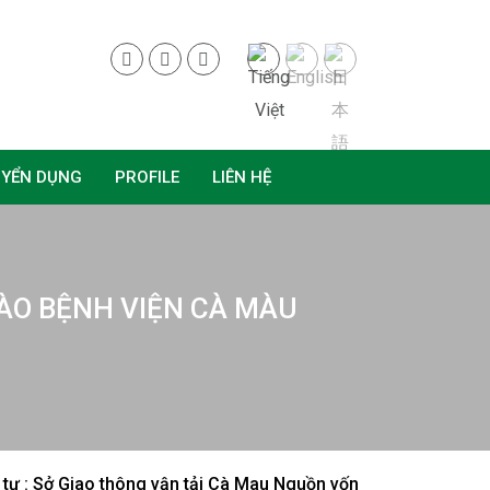
UYỂN DỤNG
PROFILE
LIÊN HỆ
VÀO BỆNH VIỆN CÀ MÀU
 tư : Sở Giao thông vận tải Cà Mau Nguồn vốn