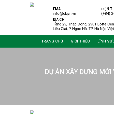
EMAIL
ĐIỆN T
info@ckjvn.vn
(+84) 2
ĐỊA CHỈ
Tầng 29, Tháp Đông, 2901 Lotte Cent
Liễu Giai, P. Ngọc Hà, TP. Hà Nội, Vi
TRANG CHỦ
GIỚI THIỆU
LĨNH VỰ
DỰ ÁN XÂY DỰNG MỚI 