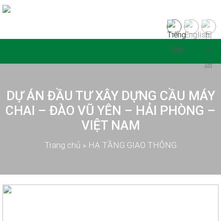
DỰ ÁN ĐẦU TƯ XÂY DỰNG CẦU MÁY
CHAI – ĐÀO VŨ YÊN – HẢI PHÒNG –
VIỆT NAM
Trang chủ
»
HẠ TẦNG GIAO THÔNG