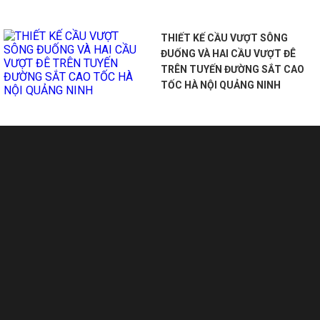
THIẾT KẾ CẦU VƯỢT SÔNG
ĐUỐNG VÀ HAI CẦU VƯỢT ĐÊ
TRÊN TUYẾN ĐƯỜNG SẮT CAO
TỐC HÀ NỘI QUẢNG NINH