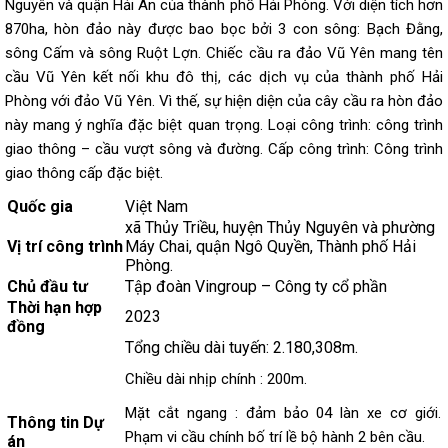
Nguyên và quận Hải An của thành phố Hải Phòng. Với diện tích hơn
870ha, hòn đảo này được bao bọc bởi 3 con sông: Bạch Đằng,
sông Cấm và sông Ruột Lợn. Chiếc cầu ra đảo Vũ Yên mang tên
cầu Vũ Yên kết nối khu đô thị, các dịch vụ của thành phố Hải
Phòng với đảo Vũ Yên. Vì thế, sự hiện diện của cây cầu ra hòn đảo
này mang ý nghĩa đặc biệt quan trọng. Loại công trình: công trình
giao thông – cầu vượt sông và đường. Cấp công trình: Công trình
giao thông cấp đặc biệt.
Quốc gia
Việt Nam
xã Thủy Triều, huyện Thủy Nguyên và phường
Vị trí công trình
Máy Chai, quận Ngô Quyền, Thành phố Hải
Phòng.
Chủ đầu tư
Tập đoàn Vingroup – Công ty cổ phần
Thời hạn hợp
2023
đồng
Tổng chiều dài tuyến: 2.180,308m.
Chiều dài nhịp chính : 200m.
Mặt cắt ngang : đảm bảo 04 làn xe cơ giới.
Thông tin Dự
Phạm vi cầu chính bố trí lề bộ hành 2 bên cầu.
án