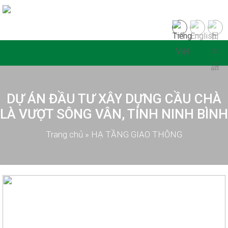
DỰ ÁN ĐẦU TƯ XÂY DỰNG CẦU CHÀ
LÀ VƯỢT SÔNG VÂN, TỈNH NINH BÌNH
Trang chủ
»
HẠ TẦNG GIAO THÔNG