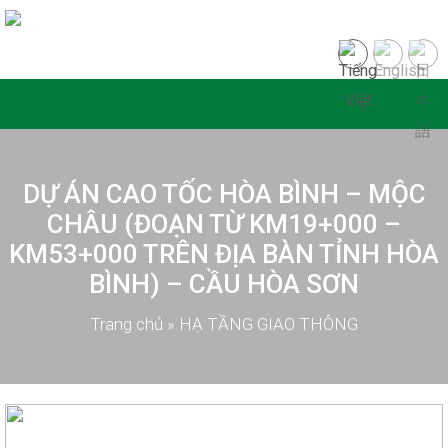
DỰ ÁN CAO TỐC HÒA BÌNH – MỘC
CHÂU (ĐOẠN TỪ KM19+000 –
KM53+000 TRÊN ĐỊA BÀN TỈNH HÒA
BÌNH) – CẦU HÒA SƠN
Trang chủ
»
HẠ TẦNG GIAO THÔNG