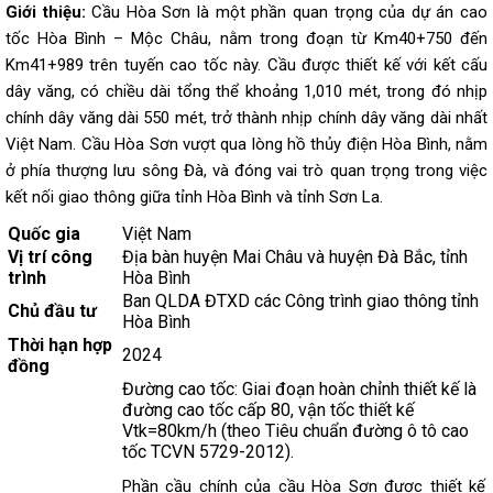
Giới thiệu:
Cầu Hòa Sơn là một phần quan trọng của dự án cao
tốc Hòa Bình – Mộc Châu, nằm trong đoạn từ Km40+750 đến
Km41+989 trên tuyến cao tốc này. Cầu được thiết kế với kết cấu
dây văng, có chiều dài tổng thể khoảng 1,010 mét, trong đó nhịp
chính dây văng dài 550 mét, trở thành nhịp chính dây văng dài nhất
Việt Nam. Cầu Hòa Sơn vượt qua lòng hồ thủy điện Hòa Bình, nằm
ở phía thượng lưu sông Đà, và đóng vai trò quan trọng trong việc
kết nối giao thông giữa tỉnh Hòa Bình và tỉnh Sơn La.
Quốc gia
Việt Nam
Vị trí công
Địa bàn huyện Mai Châu và huyện Đà Bắc, tỉnh
trình
Hòa Bình
Ban QLDA ĐTXD các Công trình giao thông tỉnh
Chủ đầu tư
Hòa Bình
Thời hạn hợp
2024
đồng
Đường cao tốc: Giai đoạn hoàn chỉnh thiết kế là
đường cao tốc cấp 80, vận tốc thiết kế
Vtk=80km/h (theo Tiêu chuẩn đường ô tô cao
tốc TCVN 5729-2012).
Phần cầu chính của cầu Hòa Sơn được thiết kế