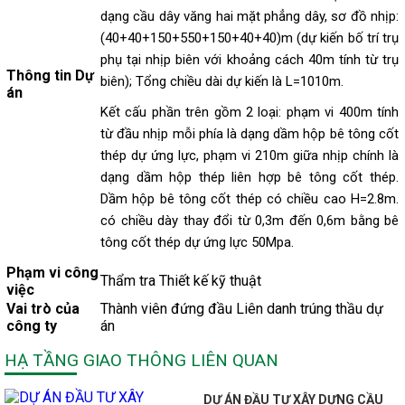
dạng cầu dây văng hai mặt phẳng dây, sơ đồ nhịp:
(40+40+150+550+150+40+40)m (dự kiến bố trí trụ
phụ tại nhịp biên với khoảng cách 40m tính từ trụ
Thông tin Dự
biên); Tổng chiều dài dự kiến là L=1010m.
án
Kết cấu phần trên gồm 2 loại: phạm vi 400m tính
từ đầu nhịp mỗi phía là dạng dầm hộp bê tông cốt
thép dự ứng lực, phạm vi 210m giữa nhịp chính là
dạng dầm hộp thép liên hợp bê tông cốt thép.
Dầm hộp bê tông cốt thép có chiều cao H=2.8m.
có chiều dày thay đổi từ 0,3m đến 0,6m bằng bê
tông cốt thép dự ứng lực 50Mpa.
Phạm vi công
Thẩm tra Thiết kế kỹ thuật
việc
Vai trò của
Thành viên đứng đầu Liên danh trúng thầu dự
công ty
án
HẠ TẦNG GIAO THÔNG LIÊN QUAN
DỰ ÁN ĐẦU TƯ XÂY DỰNG CẦU