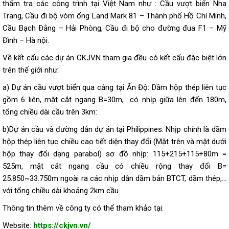
thẩm tra các công trình tại Việt Nam như : Cầu vượt biển Nha
Trang, Cầu đi bộ vòm ống Land Mark 81 – Thành phố Hồ Chí Minh,
Cầu Bạch Đằng – Hải Phòng, Cầu đi bộ cho đường đua F1 – Mỹ
Đình – Hà nội.
Về kết cấu các dự án CKJVN tham gia đều có kết cấu đặc biệt lớn
trên thế giới như:
a) Dự án cầu vượt biển qua cảng tại Ấn Độ: Dầm hộp thép liên tục
gồm 6 liên, mặt cắt ngang B=30m, có nhịp giữa lên đến 180m,
tổng chiều dài cầu trên 3km:
b)Dự án cầu và đường dẫn dự án tại Philippines: Nhịp chính là dầm
hộp thép liên tục chiều cao tiết diện thay đổi (Mặt trên và mặt dưới
hộp thay đổi dạng parabol) sơ đồ nhịp: 115+215+115+80m =
525m, mặt cắt ngang cầu có chiều rộng thay đổi B=
25.850~33.750m ngoài ra các nhịp dẫn dầm bản BTCT, dầm thép,…
với tổng chiều dài khoảng 2km cầu.
Thông tin thêm về công ty có thể tham khảo tại:
Website:
https://ckjvn.vn/