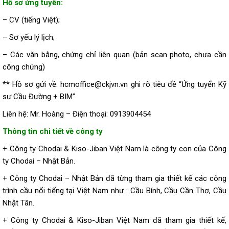
Hồ sơ ứng tuyển:
– CV (tiếng Việt);
– Sơ yếu lý lịch;
– Các văn bằng, chứng chỉ liên quan (bản scan photo, chưa cần
công chứng)
** Hồ sơ gửi về: hcmoffice@ckjvn.vn ghi rõ tiêu đề “Ứng tuyển Kỹ
sư Cầu Đường + BIM”
Liên hệ: Mr. Hoàng –
Điện thoại: 0913904454
Thông tin chi tiết về công ty
+ Công ty Chodai & Kiso-Jiban Việt Nam là công ty con của Công
ty Chodai – Nhật Bản.
+ Công ty Chodai – Nhật Bản đã từng tham gia thiết kế các công
trình cầu nổi tiếng tại Việt Nam như : Cầu Bính, Cầu Cần Thơ, Cầu
Nhật Tân.
+ Công ty Chodai & Kiso-Jiban Việt Nam đã tham gia thiết kế,