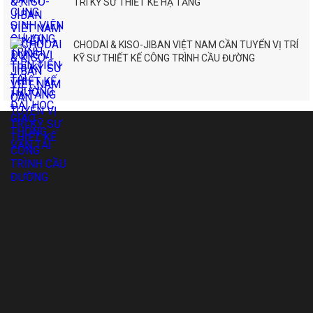
TRÍ KỸ SƯ THIẾT KẾ HẠ TẦNG
CHODAI & KISO-JIBAN VIỆT NAM CẦN TUYỂN VỊ TRÍ
KỸ SƯ THIẾT KẾ CÔNG TRÌNH CẦU ĐƯỜNG