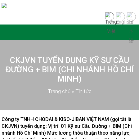
CKJVN TUYỂN DỤNG KỸ SƯ CẦU
ĐƯỜNG + BIM (CHI NHÁNH HỒ CHÍ
MINH)
Trang chủ
»
Tin tức
Công ty TNHH CHODAI & KISO-JIBAN VIỆT NAM (gọi tắt là
CKJVN) tuyển dụng: Vị trí: 01 Kỹ sư Cầu Đường + BIM (Chi
nhánh Hồ Chí Minh) Mức lương thỏa thuận theo năng lực,