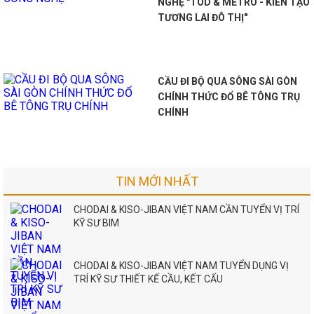
NGHỆ "TOD & METRO - KIẾN TẠO
TƯƠNG LAI ĐÔ THỊ"
CẦU ĐI BỘ QUA SÔNG SÀI GÒN
CHÍNH THỨC ĐỔ BÊ TÔNG TRỤ
CHÍNH
TIN MỚI NHẤT
CHODAI & KISO-JIBAN VIỆT NAM CẦN TUYỂN VỊ TRÍ
KỸ SƯ BIM
CHODAI & KISO-JIBAN VIỆT NAM TUYỂN DỤNG VỊ
TRÍ KỸ SƯ THIẾT KẾ CẦU, KẾT CẤU