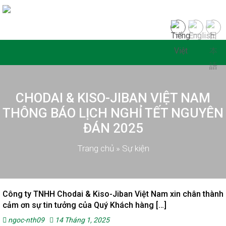
CHODAI & KISO-JIBAN VIỆT NAM
THÔNG BÁO LỊCH NGHỈ TẾT NGUYÊN
ĐÁN 2025
Trang chủ
»
Sự kiện
Công ty TNHH Chodai & Kiso-Jiban Việt Nam xin chân thành
cảm ơn sự tin tưởng của Quý Khách hàng […]
ngoc-nth09
14 Tháng 1, 2025