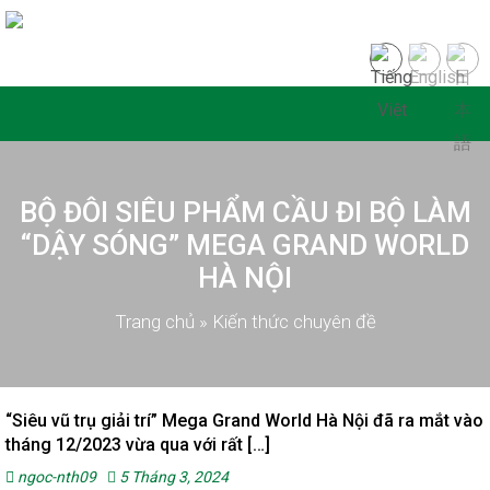
BỘ ĐÔI SIÊU PHẨM CẦU ĐI BỘ LÀM
“DẬY SÓNG” MEGA GRAND WORLD
HÀ NỘI
Trang chủ
»
Kiến thức chuyên đề
“Siêu vũ trụ giải trí” Mega Grand World Hà Nội đã ra mắt vào
tháng 12/2023 vừa qua với rất […]
ngoc-nth09
5 Tháng 3, 2024