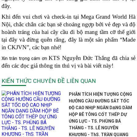
đây.
Khi đến vui chơi và check-in tại Mega Grand World Hà
Nội, chắc chắn các bạn sẽ choáng ngợp bởi vẻ đẹp và độ
hoành tráng của hai cây cầu đi bộ mang tầm cỡ thế giới
tại đây và đừng quên rằng, đây là một sản phẩm “Made
in CKJVN”, các bạn nhé!
KTS Nguyễn Đức Thắng đã chia sẻ
Xin trân trọng cám ơn
đến các đọc giả thông tin thú vị và bài viết này!
KIẾN THỨC CHUYÊN ĐỀ LIÊN QUAN
PHÂN TÍCH HIỆN TƯỢNG CỘNG
HƯỞNG CẦU ĐƯỜNG SẮT TỐC
ĐỘ CAO NHỊP NGẮN DẠNG DẦM
HỘP BÊ TÔNG CỐT THÉP DỰ
ỨNG LỰC - TS. PHÙNG BÁ
THẮNG - TS. LÊ NGUYÊN
KHƯƠNG - ThS. TRẦN QUANG