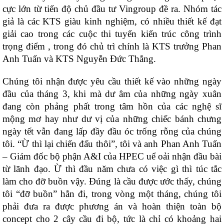
cực lớn từ tiến độ chủ đầu tư Vingroup đề ra. Nhóm tác
giả là các KTS giàu kinh nghiệm, có nhiều thiết kế đạt
giải cao trong các cuộc thi tuyển kiến trúc công trình
trọng điểm , trong đó chủ trì chính là KTS trưởng Phan
Anh Tuấn và KTS Nguyễn Đức Thắng.
Chúng tôi nhận được yêu cầu thiết kế vào những ngày
đầu của tháng 3, khi mà dư âm của những ngày xuân
đang còn phảng phất trong tâm hồn của các nghệ sĩ
mộng mơ hay như dư vị của những chiếc bánh chưng
ngày tết vẫn đang lấp đầy đầu óc trống rỗng của chúng
tôi. “Ừ thì lại chiến đấu thôi”, tôi và anh Phan Anh Tuấn
– Giám đốc bộ phận A&I
của HPEC
uể oải nhận đầu bài
từ lãnh đạo. Ừ thì đầu năm chưa có việc gì thì túc tắc
làm cho đỡ buồn vậy. Đúng là cầu được ước thấy, chúng
tôi “đỡ buồn” hẳn đi, trong vòng một tháng, chúng tôi
phải đưa ra được phương án và hoàn thiện toàn bộ
concept cho 2 cây cầu đi bộ, tức là chỉ có khoảng hai