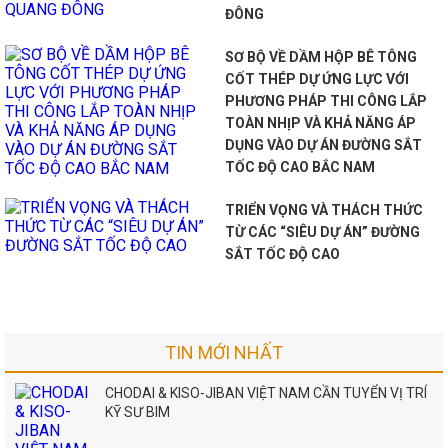
ĐÔNG
SƠ BỘ VỀ DẦM HỘP BÊ TÔNG
CỐT THÉP DỰ ỨNG LỰC VỚI
PHƯƠNG PHÁP THI CÔNG LẮP
TOÀN NHỊP VÀ KHẢ NĂNG ÁP
DỤNG VÀO DỰ ÁN ĐƯỜNG SẮT
TỐC ĐỘ CAO BẮC NAM
TRIỂN VỌNG VÀ THÁCH THỨC
TỪ CÁC “SIÊU DỰ ÁN” ĐƯỜNG
SẮT TỐC ĐỘ CAO
TIN MỚI NHẤT
CHODAI & KISO-JIBAN VIỆT NAM CẦN TUYỂN VỊ TRÍ
KỸ SƯ BIM