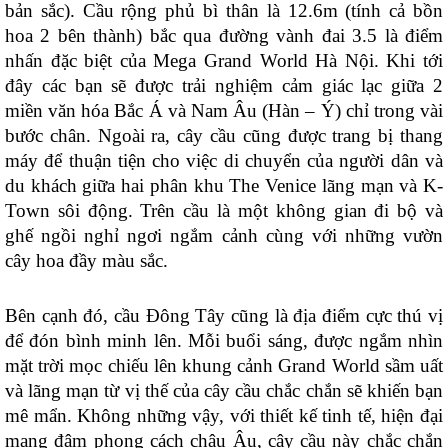
bản sắc). Cầu rộng phủ bì thân là 12.6m (tính cả bồn
hoa 2 bên thành) bắc qua đường vành đai 3.5 là điểm
nhấn đặc biệt của Mega Grand World Hà Nội. Khi tới
đây các bạn sẽ được trải nghiệm cảm giác lạc giữa 2
miền văn hóa Bắc Á và Nam Âu (Hàn – Ý) chỉ trong vài
bước chân
.
Ngoài ra, cây cầu cũng được trang bị thang
máy để thuận tiện cho việc di chuyển của người dân và
du khách giữa hai phân khu The Venice lãng mạn và K-
Town sôi động. Trên cầu là một không gian đi bộ và
ghế ngồi nghỉ ngơi ngắm cảnh cùng với những vườn
cây hoa đầy màu sắc
.
Bên cạnh đó, cầu Đông Tây cũng là địa điểm cực thú vị
để đón bình minh lên. Mỗi buổi sáng, được ngắm nhìn
mặt trời mọc chiếu lên khung cảnh Grand World sầm uất
và lãng mạn từ vị thế của cây cầu chắc chắn sẽ khiến bạn
mê mẩn. Không những vậy, với thiết kế tinh tế, hiện đại
mang đậm phong cách châu Âu, cây cầu này chắc chắn