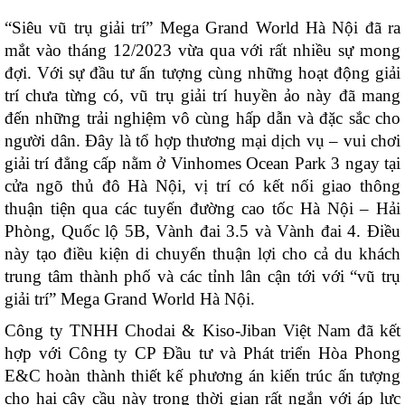
“Siêu vũ trụ giải trí” Mega Grand World Hà Nội đã ra
mắt vào tháng 12/2023 vừa qua với rất nhiều sự mong
đợi. Với sự đầu tư ấn tượng cùng những hoạt động giải
trí chưa từng có, vũ trụ giải trí huyền ảo này đã mang
đến những trải nghiệm vô cùng hấp dẫn và đặc sắc cho
người dân. Đây là tổ hợp thương mại dịch vụ – vui chơi
giải trí đẳng cấp nằm ở Vinhomes Ocean Park 3 ngay tại
cửa ngõ thủ đô Hà Nội, vị trí có kết nối giao thông
thuận tiện qua các tuyến đường cao tốc Hà Nội – Hải
Phòng, Quốc lộ 5B, Vành đai 3.5 và Vành đai 4. Điều
này tạo điều kiện di chuyển thuận lợi cho cả du khách
trung tâm thành phố và các tỉnh lân cận tới với “vũ trụ
giải trí” Mega Grand World Hà Nội.
Công ty TNHH Chodai & Kiso-Jiban Việt Nam đã kết
hợp với Công ty CP Đầu tư và Phát triển Hòa Phong
E&C hoàn thành thiết kế phương án kiến trúc ấn tượng
cho hai cây cầu này trong thời gian rất ngắn với áp lực