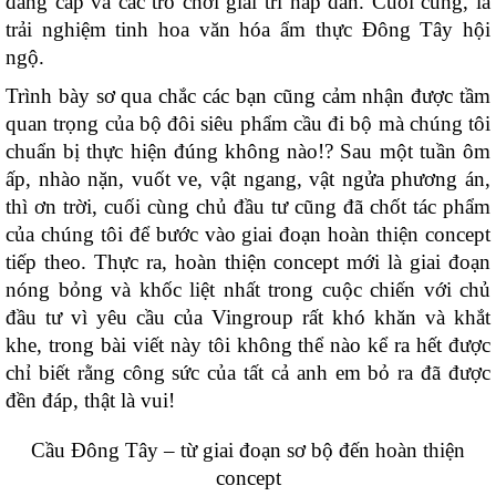
đẳng cấp và các trò chơi giải trí hấp dẫn. Cuối cùng, là
trải nghiệm tinh hoa văn hóa ẩm thực Đông Tây hội
ngộ.
Trình bày sơ qua chắc các bạn cũng cảm nhận được tầm
quan trọng của bộ đôi siêu phẩm cầu đi bộ mà chúng tôi
chuẩn bị thực hiện đúng không nào!? Sau một tuần ôm
ấp, nhào nặn, vuốt ve, vật ngang, vật ngửa phương án,
thì ơn trời, cuối cùng chủ đầu tư cũng đã chốt tác phẩm
của chúng tôi để bước vào giai đoạn hoàn thiện concept
tiếp theo. Thực ra, hoàn thiện concept mới là giai đoạn
nóng bỏng và khốc liệt nhất trong cuộc chiến với chủ
đầu tư vì yêu cầu của Vingroup rất khó khăn và khắt
khe, trong bài viết này tôi không thể nào kể ra hết được
chỉ biết rằng công sức của tất cả anh em bỏ ra đã được
đền đáp, thật là vui!
Cầu Đông Tây – từ giai đoạn sơ bộ đến hoàn thiện
concept