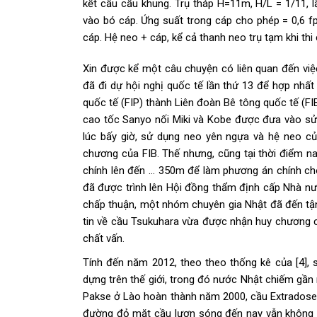
kết cấu cầu khung. Trụ tháp H=11m, H/L = 1/11,
vào bó cáp. Ứng suất trong cáp cho phép = 0,6 f
cáp. Hệ neo + cáp, kể cả thanh neo trụ tạm khi thi
Xin được kể một câu chuyện có liên quan đến vi
đã đi dự hội nghị quốc tế lần thứ 13 để hợp nhấ
quốc tế (FIP) thành Liên đoàn Bê tông quốc tế (FI
cao tốc Sanyo nối Miki và Kobe được đưa vào sử 
lúc bấy giờ, sử dụng neo yên ngựa và hệ neo củ
chương của FIB. Thế nhưng, cũng tại thời điểm n
chính lên đến … 350m để làm phương án chính cho 
đã được trình lên Hội đồng thẩm định cấp Nhà n
chấp thuận, một nhóm chuyên gia Nhật đã đến tận 
tin về cầu Tsukuhara vừa được nhận huy chương 
chất vấn.
Tính đến năm 2012, theo theo thống kê của [4],
dựng trên thế giới, trong đó nước Nhật chiếm gần
Pakse ở Lào hoàn thành năm 2000, cầu Extradosed
đường đỏ mặt cầu lượn sóng đến nay vẫn không k