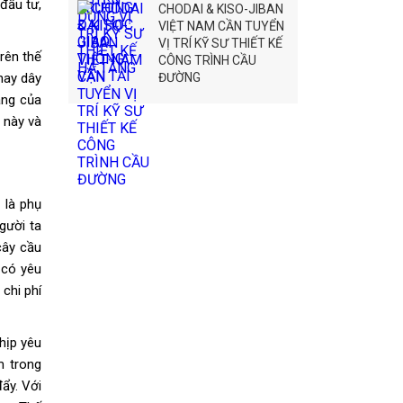
đầu tư,
CHODAI & KISO-JIBAN
VIỆT NAM CẦN TUYỂN
VỊ TRÍ KỸ SƯ THIẾT KẾ
trên thế
CÔNG TRÌNH CẦU
 hay dây
ĐƯỜNG
ang của
 này và
 là phụ
gười ta
cây cầu
 có yêu
 chi phí
hịp yêu
m trong
ẩy. Với