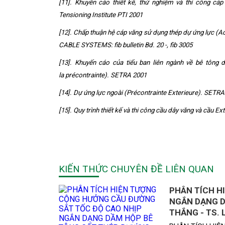
[11]. Khuyến cáo thiết kế, thử nghiệm và thi công cá
Tensioning Institute PTI 2001
[12]. Chấp thuận hệ cáp văng sử dụng thép dự ứng lực (
CABLE SYSTEMS: fib bulletin Bd. 20 -, fib 3005
[13]. Khuyến cáo của tiểu ban liên ngành về bê tông
la précontrainte). SETRA 2001
[14]. Dự ứng lực ngoài (Précontrainte Exterieure). SETR
[15]. Quy trình thiết kế và thi công cầu dây văng và cầu 
KIẾN THỨC CHUYÊN ĐỀ LIÊN QUAN
PHÂN TÍCH H
NGẮN DẠNG D
THẮNG - TS.