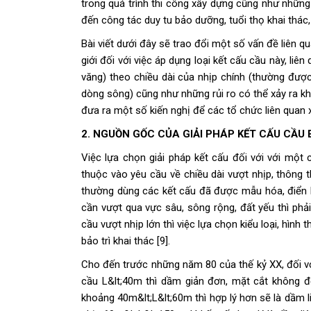
trong quá trình thi công xây dựng cũng như những 
đến công tác duy tu bảo dưỡng, tuổi thọ khai thác, 
Bài viết dưới đây sẽ trao đổi một số vấn đề liên q
giới đối với việc áp dụng loại kết cấu cầu này, li
văng) theo chiều dài của nhịp chính (thường được
dòng sông) cũng như những rủi ro có thể xảy ra kh
đưa ra một số kiến nghị để các tổ chức liên quan 
2. NGUỒN GỐC CỦA GIẢI PHÁP KẾT CẤU CẦU
Việc lựa chọn giải pháp kết cấu đối với với một
thuộc vào yêu cầu về chiều dài vượt nhịp, thông 
thường dùng các kết cấu đã được mẫu hóa, điển hì
cần vượt qua vực sâu, sông rộng, đất yếu thì phả
cầu vượt nhịp lớn thì việc lựa chọn kiểu loại, hình
bảo trì khai thác [9].
Cho đến trước những năm 80 của thế kỷ XX, đối với 
cầu L&lt;40m thì dầm giản đơn, mặt cắt không đổ
khoảng 40m&lt;L&lt;60m thì hợp lý hơn sẽ là dầm 