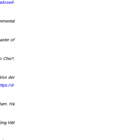
radosed-
onmental
aster of
o Chio*,
Von der
ttps://d-
 Nam. Hà
ờng Việt