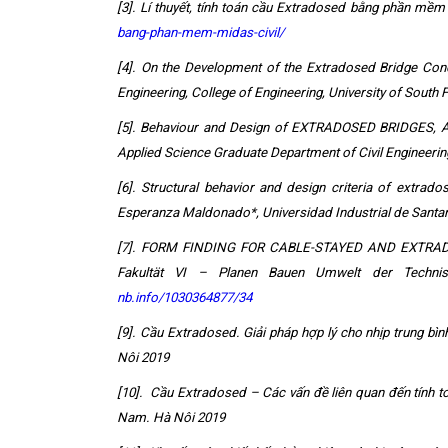
[3]. Lí thuyết, tính toán cầu Extradosed bằng phần mềm
bang-phan-mem-midas-civil/
[4]. On the Development of the Extradosed Bridge Conc
Engineering, College of Engineering, University of South 
[5]. Behaviour and Design of EXTRADOSED BRIDGES, A t
Applied Science Graduate Department of Civil Engineerin
[6]. Structural behavior and design criteria of extrad
Esperanza Maldonado*, Universidad Industrial de San
[7]. FORM FINDING FOR CABLE-STAYED AND EXTRADOSE
Fakultät VI – Planen Bauen Umwelt der Technis
nb.info/1030364877/34
[9]. Cầu Extradosed. Giải pháp hợp lý cho nhịp trung b
Nôi 2019
[10]. Cầu Extradosed – Các vấn đề liên quan đến tính t
Nam. Hà Nôi 2019