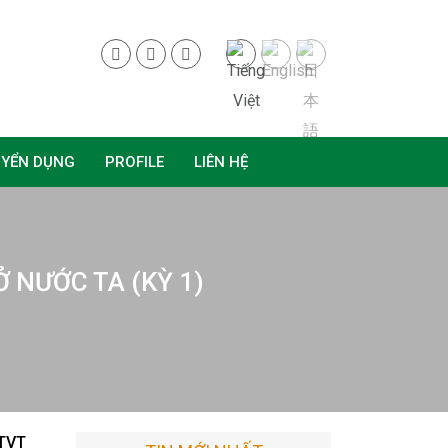
UYỂN DỤNG
PROFILE
LIÊN HỆ
 NƯỚC TA (KỲ 1)
GTVT