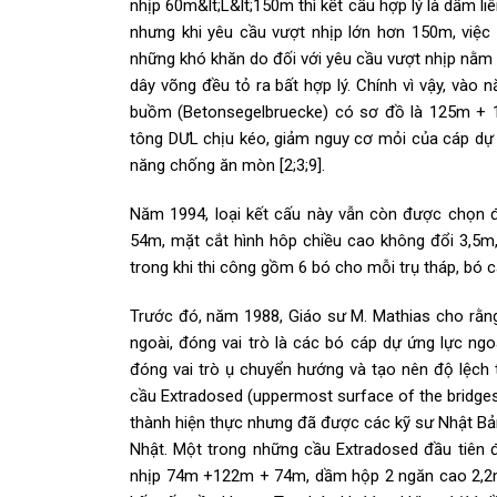
nhịp 60m&lt;L&lt;150m thì kết cấu hợp lý là dầm li
nhưng khi yêu cầu vượt nhịp lớn hơn 150m, việc
những khó khăn do đối với yêu cầu vượt nhịp nằm 
dây võng đều tỏ ra bất hợp lý. Chính vì vậy, vào
buồm (Betonsegelbruecke) có sơ đồ là 125m + 
tông DƯL chịu kéo, giảm nguy cơ mỏi của cáp dự 
năng chống ăn mòn [2;3;9].
Năm 1994, loại kết cấu này vẫn còn được chọn 
54m, mặt cắt hình hôp chiều cao không đổi 3,5m
trong khi thi công gồm 6 bó cho mỗi trụ tháp, bó
Trước đó, năm 1988, Giáo sư M. Mathias cho rằng
ngoài, đóng vai trò là các bó cáp dự ứng lực ng
đóng vai trò ụ chuyển hướng và tạo nên độ lệch 
cầu Extradosed (uppermost surface of the bridges
thành hiện thực nhưng đã được các kỹ sư Nhật B
Nhật. Một trong những cầu Extradosed đầu tiên
nhịp 74m +122m + 74m, dầm hộp 2 ngăn cao 2,2m (