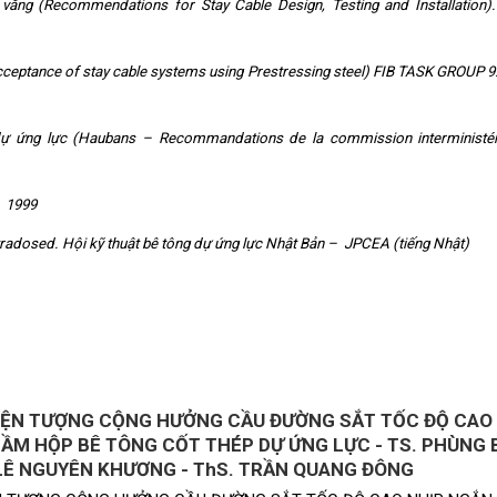
p văng (Recommendations for Stay Cable Design, Testing and Installation)
Acceptance of stay cable systems using Prestressing steel) FIB TASK GROUP 9
 dự ứng lực (Haubans – Recommandations de la commission interministér
A 1999
Extradosed. Hội kỹ thuật bê tông dự ứng lực Nhật Bản – JPCEA (tiếng Nhật)
IỆN TƯỢNG CỘNG HƯỞNG CẦU ĐƯỜNG SẮT TỐC ĐỘ CAO
ẦM HỘP BÊ TÔNG CỐT THÉP DỰ ỨNG LỰC - TS. PHÙNG 
 LÊ NGUYÊN KHƯƠNG - ThS. TRẦN QUANG ĐÔNG