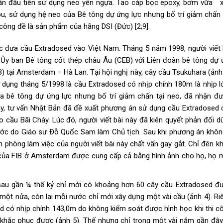
 lần đầu tiên sử dụng neo yên ngựa. Tao cáp bọc epoxy, bơm vữa 
pu, sử dụng hệ neo của Bê tông dự ứng lực nhưng bố trí giảm chấn 
 công đề là sản phẩm của hãng DSI (Đức) [2;9].
ệc đưa cầu Extradosed vào Việt Nam. Tháng 5 năm 1998
, người viết
t Ủy ban Bê tông cốt thép châu Âu (CEB) với Liên đoàn bê tông dự 
B) tại Amsterdam – Hà Lan. Tại hội nghị này, cây cầu Tsukuhara (ảnh 
dụng tháng 5/1998 là cầu Extradosed có nhịp chính 180m là nhịp l
a bê tông dự ứng lực nhưng bố trí giảm chấn tại neo, đã nhận đ
ay, tư vấn Nhật Bản đã đề xuất phương án sử dụng cầu Extradosed 
cầu Bãi Cháy. Lúc đó, người viết bài này đã kiên quyết phản đối d
ước do Giáo sư Đỗ Quốc Sam làm Chủ tịch. Sau khi phương án khô
phòng làm việc của người viết bài này chất vấn gay gắt. Chỉ đên kh
của FIB ở Amsterdam được cung cấp cả bằng hình ảnh cho họ, họ m
 sau gần ¼ thế kỷ chỉ mới có khoảng hơn 60 cây cầu Extradosed đ
 một nửa, còn lại mỗi nước chỉ mới xây dựng một vài cầu (ảnh 4). Ri
 có nhịp chính 143,0m do không kiểm soát được hình học khi thi c
hắc phục được (ảnh 5). Thế nhưng chỉ trong một vài năm gần đây,