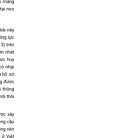
xi măng
tại neo
 bài này
ứng lực
3) trên
ớn nhât
ược huy
có nhịp
ù hồ sơ
ng được
i thông
ới thôi
ược xây
êng cầu
ông nên
 ở Việt