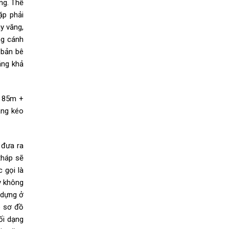
ng. Thế
ặp phải
y văng,
ng cánh
 bản bê
ăng khả
+ 85m +
ăng kéo
 đưa ra
tháp sẽ
 gọi là
y không
 dựng ở
ó sơ đồ
ối dạng