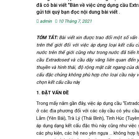
đã có bài viết "Bàn về việc ứng dụng cầu Ext
gửi tới quý bạn đọc nội dung bài viết .
admin
10 Tháng 7, 2021
TÓM TẮT:
Bài viết xin được trao đổi một số vấn 
trên thế giới đối với việc áp dụng loại kết cấu
nước trên thế giới cũng như trong nước đã tiến h
cầu Extradosed và cầu dây văng liên quan đến y
thuyền và hình thái, độ rộng mặt cắt ngang của d
cấu đặc chủng không phù hợp cho loại cầu này và
chọn kết cấu cầu nà
y
1. ĐẶT VẤN ĐỀ
Trong mấy năm gần đây, việc áp dụng cầu “Extrado
ở các địa phương đối với các cây cầu có yêu cầu
Lẫm (Yên Bái), Trà Lý (Thái Bình), Tình Húc (Tuy
áp dụng dạng kết cấu đặc thù này cũng như việc 
các phụ kiện, các hệ neo yên ngựa … không hợp lý