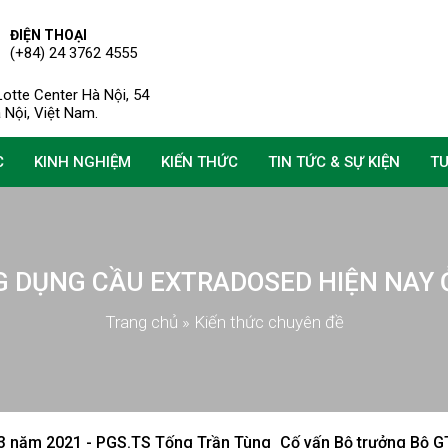
ĐIỆN THOẠI
(+84) 24 3762 4555
otte Center Hà Nội, 54
à Nội, Việt Nam.
C
KINH NGHIỆM
KIẾN THỨC
TIN TỨC & SỰ KIỆN
T
G DỤNG CẦU EXTRADOSED HIỆN NAY Ở
Trang chủ
»
Kiến thức chuyên đề
3 năm 2021 - PGS.TS Tống Trần Tùng_Cố vấn Bộ trưởng Bộ 