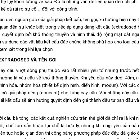
hệ lụy khôn lường về sau. Đó là những vấn đề liên quan đến chi phí 
kể cả rủi ro sự cố … đối với công trình.
uan đến nguồn gốc của giải pháp kết cấu, tên gọi, xu hướng hiện nay 
ên quan đến sự khác biệt trong việc áp dụng dạng kết cấu (extradosed
 quyết định bởi khổ thông thuyền và hình thái, độ rộng mặt cắt ng
i sử dụng các vật liệu kết cấu đặc chủng không phù hợp cho loại cầu
xem xét trong khi lựa chọn.
 EXTRADOSED VÀ TÊN GỌI
 cây cầu vượt sông phụ thuộc vào rất nhiều yếu tố nhưng trước hết
thường là yêu cầu về khổ thông thuyền. Khi yêu cầu này dưới 40m, n
nh hóa, nhóm hóa (thiết kế định hình, điển hình, modun). Với các 
i có giải pháp riêng (concept) cho từng cây cầu. Với những cây cầu
 thái kết cấu sẽ ảnh hưởng quyết định đến giá thành đầu tư ban đầu và
cầu bê tông, các kết quả nghiên cứu trên thế giới đã chỉ ra là khi n
i, chế tạo sẵn hoặc tại chỗ là hợp lý, nhưng khi nhịp yêu cầu nằ
liên tục hoặc giản đơn thi công bằng phương pháp đúc đẩy, đà giáo đ