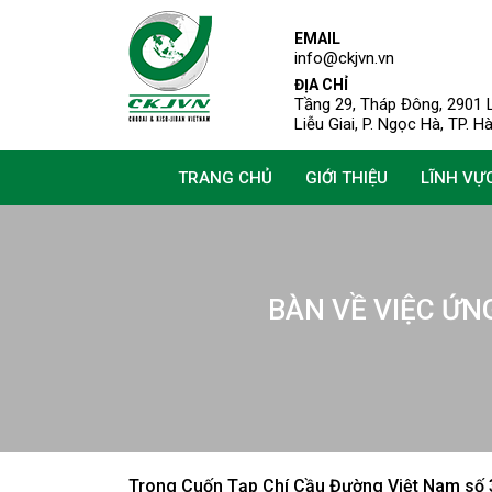
EMAIL
info@ckjvn.vn
ĐỊA CHỈ
Tầng 29, Tháp Đông, 2901 L
Liễu Giai, P. Ngọc Hà, TP. H
TRANG CHỦ
GIỚI THIỆU
LĨNH VỰ
BÀN VỀ VIỆC ỨN
Trong Cuốn Tạp Chí Cầu Đường Việt Nam số 