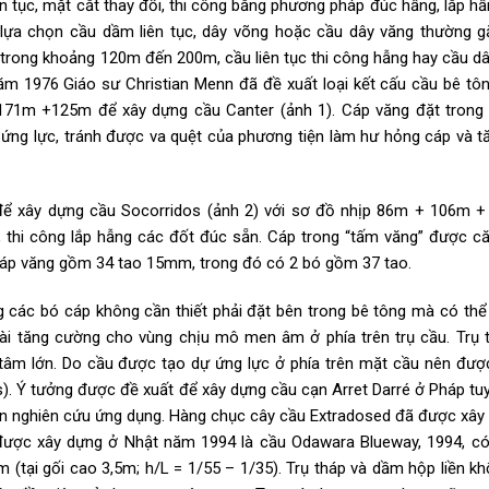
ên tục, mặt cắt thay đổi, thi công bằng phương pháp đúc hẫng, lắp hẫ
 lựa chọn cầu dầm liên tục, dây võng hoặc cầu dây văng thường g
trong khoảng 120m đến 200m, cầu liên tục thi công hẫng hay cầu dâ
 năm 1976 Giáo sư Christian Menn đã đề xuất loại kết cấu cầu bê tô
171m +125m để xây dựng cầu Canter (ảnh 1). Cáp văng đặt trong
ứng lực, tránh được va quệt của phương tiện làm hư hỏng cáp và t
để xây dựng cầu Socorridos (ảnh 2) với sơ đồ nhịp 86m + 106m 
, thi công lắp hẫng các đốt đúc sẵn. Cáp trong “tấm văng” được c
 cáp văng gồm 34 tao 15mm, trong đó có 2 bó gồm 37 tao.
 các bó cáp không cần thiết phải đặt bên trong
bê tông mà có thể
oài tăng cường cho vùng chịu mô men âm ở phía trên trụ cầu. Trụ 
tâm lớn. Do cầu được tạo dự ứng lực ở phía trên mặt cầu nên được
). Ý tưởng được đề xuất để xây dựng cầu cạn Arret Darré ở Pháp tu
ản nghiên cứu ứng dụng. Hàng chục cây cầu Extradosed đã được xây
 được xây dựng ở Nhật năm 1994 là cầu Odawara Blueway, 1994, c
tại gối cao 3,5m; h/L = 1/55 – 1/35). Trụ tháp và dầm hộp liền kh