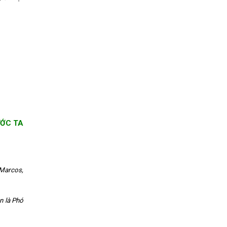
ƯỚC TA
 Marcos,
n là Phó