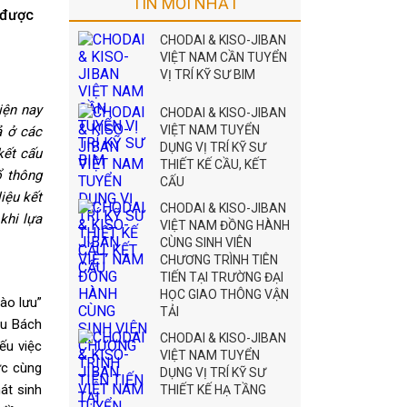
TIN MỚI NHẤT
 được
CHODAI & KISO-JIBAN
VIỆT NAM CẦN TUYỂN
VỊ TRÍ KỸ SƯ BIM
iện nay
CHODAI & KISO-JIBAN
VIỆT NAM TUYỂN
ả ở các
DỤNG VỊ TRÍ KỸ SƯ
kết cấu
THIẾT KẾ CẦU, KẾT
ổ thông
CẤU
iệu kết
CHODAI & KISO-JIBAN
khi lựa
VIỆT NAM ĐỒNG HÀNH
CÙNG SINH VIÊN
CHƯƠNG TRÌNH TIÊN
TIẾN TẠI TRƯỜNG ĐẠI
HỌC GIAO THÔNG VẬN
ào lưu”
TẢI
ầu Bách
CHODAI & KISO-JIBAN
ếu việc
VIỆT NAM TUYỂN
ực cùng
DỤNG VỊ TRÍ KỸ SƯ
át sinh
THIẾT KẾ HẠ TẦNG