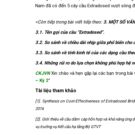
Nam đã có đến 5 cây cầu Extradosed vượt sông 
<Còn tiếp trong bài viết tiếp theo:
3. MỘT SỐ VẤ
3.1. Tên gọi của cầu “Extradosed”.
3.2. So sánh về chiều dài nhịp giữa phổ biến cho 
3.3. So sánh về tính kinh tế của các dạng cầu theo
3.4. Những rủi ro do lựa chọn không phù hợp hệ n
CKJVN
Xin chào và hẹn gặp lại các bạn trong bài v
– Kỳ 2
”
Tài liệu tham khảo
[1]. Synthesis on Cost-Effectiveness of Extradosed Bri
2016
[2]. Giới thiệu về cầu dầm cáp hỗn hợp và khả năng ứng
vụ trưởng vụ Kết cấu hạ tầng Bộ GTVT