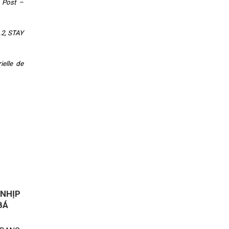
. Post –
.2, STAY
ielle de
 NHỊP
BÁ