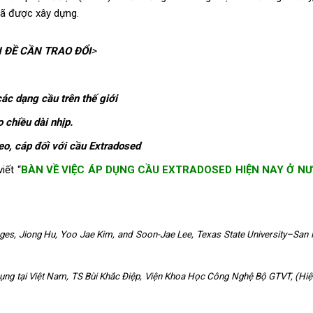
đã được xây dựng.
N ĐỀ CẦN TRAO ĐỔI
>
các dạng cầu trên thế giới
 chiều dài nhịp.
eo, cáp đối với cầu Extradosed
iết “
BÀN VỀ VIỆC ÁP DỤNG CẦU EXTRADOSED HIỆN NAY Ở N
dges, Jiong Hu, Yoo Jae Kim, and Soon-Jae Lee, Texas State University–San
 dụng tại Việt Nam, TS Bùi Khắc Điệp, Viện Khoa Học Công Nghệ Bộ GTVT, (Hiệ