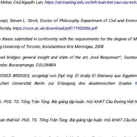
 Midas Civil,Nguyễn Lan,
https://utctraining.edu.vn/tinh-toan-ket-cau-cau-ext
ept, Steven L. Stroh, Doctor of Philosophy, Department of Civil and Envir
Florida,
https://core.ac.uk/download/pdf/71952066.pdf
hesis submitted in conformity with the requirements for the degree of M
g University of Toronto, Konstantinos Kris Mermigas, 2008
osed bridges: general insight and state of the art, José Benjumea*¹, Gustav
tander, Bucaramanga. COLOMBIA
D BRIDGES, vorgelegt von Dipl.-Ing. El Araby El Shenawy aus Ägypten
chen Universität Berlin zur Erlangung des akademischen Grades
h
ình. PGS. TS. Tống Trần Tùng. Bài giảng tập huấn. Hội KHKT Cầu Đường Việt
oán thiết kế. PGS. TS. Tống Trần Tùng. Bài giảng tập huấn. Hội KHKT Cầu Đư