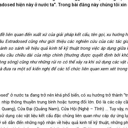
radosed hiện này ở nước ta". Trong bài đăng này chúng tôi xin
đề liên quan đến xuất xứ của giải pháp kết cấu, tên gọi, xu hướng h
 cầu Extradosed cũng như giới thiệu các nghiên cứu của các tác gi
ành so sánh về hiệu quả kinh tế kỹ thuật trong việc áp dụng giữa 
êu cầu chiều dài của nhịp chính (thường được quyết định bởi kh
òng sông) cũng như những rủi ro có thể xảy ra khi sử dụng các vật l
 đưa ra một số kiến nghị để các tổ chức liên quan xem xét trong 
sed” ở nước ta đang trở nên khá phổ biến, có xu hướng trở thành “tr
 nhịp thông thuyền trung bình hoặc tương đối lớn. Đó là các cây c
ên Quang), Cửa Đại (Quảng Nam), Cửa Hội (Nghệ – Tĩnh) … Tuy vậy, n
sử dụng các vật liệu kết cấu đặc chủng liên quan như cáp dự ứng l
 sẽ dẫn đến những ngộ nhận về hiệu quả kinh tế kỹ thuật, những ph