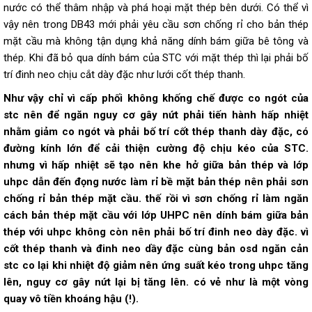
nước có thể thâm nhập và phá hoại mặt thép bên dưới. Có thể vì
vậy nên trong DB43 mới phải yêu cầu sơn chống rỉ cho bản thép
mặt cầu mà không tận dụng khả năng dính bám giữa bê tông và
thép. Khi đã bỏ qua dính bám của STC với mặt thép thì lại phải bố
trí đinh neo chịu cắt dày đặc như lưới cốt thép thanh.
Như vậy chỉ vì cấp phối không khống chế được co ngót của
stc nên để ngăn nguy cơ gây nứt phải tiến hành hấp nhiệt
nhằm giảm co ngót và phải bố trí cốt thép thanh dày đặc, có
đường kính lớn để cải thiện cường độ chịu kéo của STC.
nhưng vì hấp nhiệt sẽ tạo nên khe hở giữa bản thép và lớp
uhpc dẫn đến đọng nước làm rỉ bề mặt bản thép nên phải sơn
chống rỉ bản thép mặt cầu. thế rồi vì sơn chống rỉ làm ngăn
cách bản thép mặt cầu với lớp UHPC nên dính bám giữa bản
thép với uhpc không còn nên phải bố trí đinh neo dày đặc. vì
cốt thép thanh và đinh neo dầy đặc cùng bản osd ngăn cản
stc co lại khi nhiệt độ giảm nên ứng suất kéo trong uhpc tăng
lên, nguy cơ gây nứt lại bị tăng lên. có vẻ như là một vòng
quay vô tiền khoáng hậu (!).