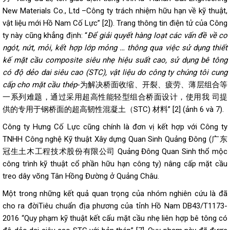
New Materials Co., Ltd –Công ty trách nhiệm hữu hạn về kỹ thuật,
vật liệu mới Hồ Nam Cố Lực” [2]). Trang thông tin điện tử của Công
ty này cũng khẳng định: “
Để giải quyết hàng loạt các vấn đề về co
ngót, nứt, mỏi, kết hợp lớp mỏng … thông qua việc sử dụng thiết
kế mặt cầu composite siêu nhẹ hiệu suất cao, sử dụng bê tông
có độ dẻo dai siêu cao (STC), vật liệu do công ty chúng tôi cung
cấp cho mặt cầu thép
-为解决桥面收缩、开裂、疲劳、薄层组合等
一系列难题，通过采用超高性能轻型组合桥面设计，使用我 司提
供的专用于钢桥面的超高韧性混凝土（STC) 材料” [2] (ảnh 6 và 7).
Công ty Hưng Cố Lực cũng chính là đơn vị kết hợp với Công ty
TNHH Công nghệ Kỹ thuật Xây dựng Quan Sinh Quảng Đông (广东
冠生土木工程技术股份有限公司 Quảng Đông Quan Sinh thổ mộc
công trình kỹ thuật cổ phần hữu hạn công ty) nâng cấp mặt cầu
treo dây võng Tân Hồng Đường ở Quảng Châu.
Một trong những kết quả quan trọng của nhóm nghiên cứu là đã
cho ra đờiTiêu chuẩn địa phương của tỉnh Hồ Nam DB43/T1173-
2016 “Quy phạm kỹ thuật kết cấu mặt cầu nhẹ liên hợp bê tông có