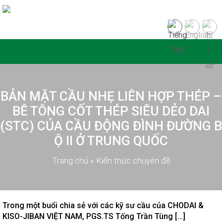
BẢN MẶT CẦU NHẸ LIÊN HỢP THÉP –
BÊ TÔNG CỐT THÉP SIÊU DẺO DAI
(STC) CỦA CẦU ĐỘNG ĐÌNH ĐƯỜNG B
Ộ II Ở TRUNG QUỐC
Trang chủ
»
Kiến thức chuyên đề
Trong một buổi chia sẻ với các kỹ sư cầu của CHODAI &
KISO-JIBAN VIỆT NAM, PGS.TS Tống Trần Tùng […]