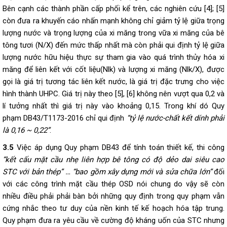
Bên cạnh các thành phần cấp phối kể trên, các nghiên cứu [4]; [5]
còn đưa ra khuyến cáo nhấn mạnh không chỉ giảm tỷ lệ giữa trọng
lượng nước và trọng lượng của xi măng trong vữa xi măng của bê
tông tươi (N/X) đến mức thấp nhất mà còn phải qui định tỷ lệ giữa
lượng nước hữu hiệu thực sự tham gia vào quá trình thủy hóa xi
măng để liên kết với cốt liệu(Nlk) và lượng xi măng (Nlk/X), được
gọi là giá trị tương tác liên kết nước, là giá trị đặc trưng cho việc
hình thành UHPC. Giá trị này theo [5], [6] không nên vượt qua 0,2 và
lí tưởng nhất thì giá trị này vào khoảng 0,15. Trong khí dó Quy
phạm DB43/T1173-2016 chỉ qui định
“tỷ lệ nước-chất kết dính phải
là 0,16 ~ 0,22”
.
3.5
Việc áp dụng Quy phạm DB43 để tính toán thiết kế, thi công
“kết cấu mặt cầu nhẹ liên hợp bê tông có độ dẻo dai siêu cao
STC với bản thép” … “bao gồm xây dựng mới và sửa chữa lớn”
đối
với các công trình mặt cầu thép OSD nói chung do vậy sẽ còn
nhiều điều phải phải bàn bởi những quy định trong quy phạm vẫn
cứng nhắc theo tư duy của nền kinh tế kế hoạch hóa tập trung.
Quy phạm đưa ra yêu cầu về cường độ kháng uốn của STC nhưng