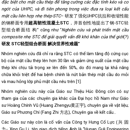
đặc biệt cho mặt cầu thép để tăng cường các đặc tính kéo và co
ngót của UHPC, và đi tiên phong trong việc đưa ra loại kết cấu
mặt cầu liên hợp nhẹ thép-STC
– 研发了强化UHPC抗拉和收缩性能
的钢桥面专用
超高韧性混凝土STC
，并首创性地提出了钢-STC轻
型组合桥面结 构” cũng như “
Nghiên cứu và phát triển mặt cầu
composite nhẹ STC để giải quyết vấn đề khó khăn của thế giới
(?)
研发 STC轻型组合桥面 解决世界性难题”
Nhóm nghiên cứu đã chỉ ra rằng STC có thể làm tăng độ cứng cục
bộ của mặt cầu thép lên hơn 30 lần và giảm ứng suất của mặt cầu
thép khi chịu tải trọng xe lên đến 50%, do đó mang lại khả năng
chữa khỏi triệt để hai bệnh chính là nứt bản thép mặt cầu do mỏi
và mau hỏng lớp phủ mặt cầu nêu trên [1].
Nhóm nghiên cứu này của Giáo sư Thiệu Húc Đông còn có sự
tham gia của các chuyên gia khác của Đại học hồ Nam như Giáo
sư Hoàng Chính Vũ (Huang Zhengyu黄正宇), chuyên gia về vật liệu;
Giáo sư Phương Chí (Fang Zhi 方志), Chuyên gia về kết cấu…
Các Giáo sư này còn là cố vấn của Công ty Hưng Cố Lực (兴 固
力- Xing Gu Li, tên giao dịch tiếng Anh là “Hunan Guli Engineering