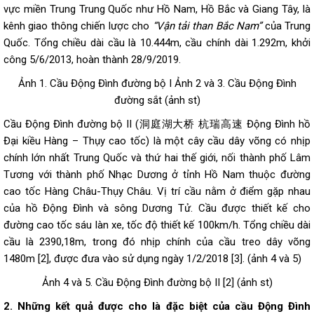
vực miền Trung Trung Quốc như Hồ Nam, Hồ Bắc và Giang Tây, là
kênh giao thông chiến lược cho
“Vận tải than Bắc Nam”
của Trung
Quốc. Tổng chiều dài cầu là 10.444m, cầu chính dài 1.292m, khởi
công 5/6/2013, hoàn thành 28/9/2019.
Ảnh 1. Cầu Động Đình đường bộ I Ảnh 2 và 3. Cầu Động Đình
đường sắt (ảnh st)
Cầu Động Đình đường bộ II (洞庭湖大桥 杭瑞高速 Động Đình hồ
Đại kiều Hàng – Thụy cao tốc) là một cây cầu dây võng có nhịp
chính lớn nhất Trung Quốc và thứ hai thế giới, nối thành phố Lâm
Tương với thành phố Nhạc Dương ở tỉnh Hồ Nam thuộc đường
cao tốc Hàng Châu-Thụy Châu. Vị trí cầu nằm ở điểm gặp nhau
của hồ Động Đình và sông Dương Tử. Cầu được thiết kế cho
đường cao tốc sáu làn xe, tốc độ thiết kế 100km/h. Tổng chiều dài
cầu là 2390,18m, trong đó nhịp chính của cầu treo dây võng
1480m [2], được đưa vào sử dụng ngày 1/2/2018 [3]. (ảnh 4 và 5)
Ảnh 4 và 5. Cầu Động Đình đường bộ II [2] (ảnh st)
2. Những kết quả được cho là đặc biệt của cầu Động Đình