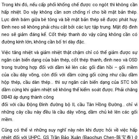
Trong khi đó, nếu cấp phối khống chế được co ngót thì không cần
hấp nhiệt. Do vậy không cần sơn chống rỉ cho bề mặt bản thép.
Lực dính bám giữa bê tông và bề mặt bản thép sẽ được phát huy.
Đinh neo sẽ không phải chịu cắt bởi các lực tập trung. Mật độ đinh
neo sẽ giảm đáng kể. Cốt thép thanh do vậy cũng không cần có
đường kính lớn, không cần bố trí dày đặc.
Việc tăng nhiệt và giảm nhiệt thật chậm chỉ có thể giảm được sự
ngăn cản biến dạng của bản thép, cốt thép thanh, đinh neo và OSD
trong trường hợp đối với dầm kê lên các gối đàn hồi – gối mềm
của cầu dây võng, còn đối với dầm cứng gối cứng như cầu dầm
hộp thép, cầu dàn thép… thì sự ngăn cản biến dạng của STC bởi
dầm cứng khi giảm nhiệt sẽ không thể kiểm soát được. Phải chăng
DB43 áp dụng thành công
đối với cầu Động Đình đường bộ II, cầu Tân Hồng Đường… chỉ vì
những cây cầu này đều là cầu dây võng, dầm chủ kê lên các gối
mềm.
Cũng có thể vì những suy nghĩ này nên khi được hỏi về việc hấp
nhiệt đối với UHPC, GS Trần Bảo Xuân (Baochun Chen-陈宝春) ở