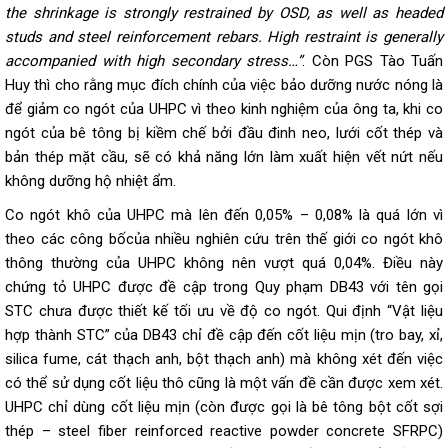
the shrinkage is strongly restrained by OSD, as well as headed
studs and steel reinforcement rebars. High restraint is generally
accompanied with high secondary stress…”
. Còn PGS Tào Tuấn
Huy thì cho rằng mục đích chính của việc bảo dưỡng nước nóng là
để giảm co ngót của UHPC vì theo kinh nghiệm của ông ta, khi co
ngót của bê tông bị kiềm chế bởi đầu đinh neo, lưới cốt thép và
bản thép mặt cầu, sẽ có khả năng lớn làm xuất hiện vết nứt nếu
không dưỡng hộ nhiệt ẩm.
Co ngót khô của UHPC mà lên đến 0,05% – 0,08% là quá lớn vì
theo các công bốcủa nhiều nghiên cứu trên thế giới co ngót khô
thông thường của UHPC không nên vượt quá 0,04%. Điều này
chứng tỏ UHPC được đề cập trong Quy phạm DB43 với tên gọi
STC chưa được thiết kế tối ưu về độ co ngót. Qui định “Vật liệu
hợp thành STC” của DB43 chỉ đề cập đến cốt liệu mịn (tro bay, xỉ,
silica fume, cát thạch anh, bột thạch anh) mà không xét đến việc
có thể sử dụng cốt liệu thô cũng là một vấn đề cần được xem xét.
UHPC chỉ dùng cốt liệu mịn (còn được gọi là bê tông bột cốt sợi
thép – steel fiber reinforced reactive powder concrete SFRPC)