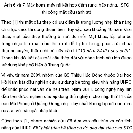
Ảnh 6 và 7. Máy bơm, máy rải kết hợp đầm rung, hấp nóng… STC
thi công mặt cầu (ảnh st)
Theo [1] thì mặt cầu thép có ưu điểm là trọng lượng nhẹ, khả năng
chịu lực cao, thi công thuận tiện. Tuy vậy, sau khoảng 10 năm khai
thác, mặt cầu thép thường bị nứt do mỏi. Mặt khác, lớp phủ bê
tông nhựa lên mặt cầu thép rất dễ bị hư hỏng, phải sửa chữa
thường xuyên, thậm chí có cây cầu bị “
10 năm 24 lần sửa chữa
”.
Trong khi đó, kết cấu mặt cầu thép đối với công trình cầu lớn được
sử dụng khá phổ biến ở Trung Quốc.
Vì vậy, từ năm 2009, nhóm của GS Thiệu Húc Đông thuộc Đại học
Hồ Nam bắt đầu nghiên cứu sử dụng bê tông siêu tính năng UHPC
để khắc phục hai vấn đề nêu trên. Năm 2011, công nghệ này lần
đầu tiên được nghiên cứu áp dụng thử nghiệm cho nhịp thứ 11 của
cầu Mã Phòng ở Quảng Đông, nhịp duy nhất không bị nứt cho đến
nay so với các giải pháp khác.
Cũng theo [1], nhóm nghiên cứu đã dựa vào cấu trúc và các tính
năng của UHPC để “
phát triển bê tông có độ dẻo dai siêu cao STC