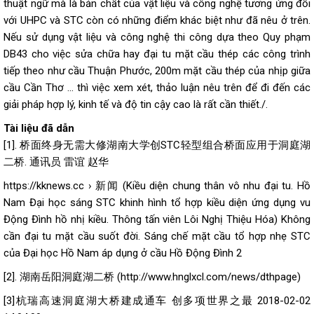
thuật ngữ mà là bản chất của vật liệu và công nghệ tương ứng đối
với UHPC và STC còn có những điểm khác biệt như đã nêu ở trên.
Nếu sử dụng vật liệu và công nghệ thi công dựa theo Quy phạm
DB43 cho việc sửa chữa hay đại tu mặt cầu thép các công trình
tiếp theo như cầu Thuận Phước, 200m mặt cầu thép của nhịp giữa
cầu Cần Thơ … thì việc xem xét, thảo luận nêu trên để đi đến các
giải pháp hợp lý, kinh tế và độ tin cậy cao là rất cần thiết./.
Tài liệu đã dẫn
[1]. 桥面终身无需大修湖南大学创STC轻型组合桥面应用于洞庭湖
二桥. 通讯员 雷谊 赵华
https://kknews.cc › 新闻 (Kiều diện chung thân vô nhu đại tu. Hồ
Nam Đại học sáng STC khinh hình tổ hợp kiều diện ứng dụng vu
Động Đình hồ nhị kiều. Thông tấn viên Lôi Nghị Thiệu Hóa) Không
cần đại tu mặt cầu suốt đời. Sáng chế mặt cầu tổ hợp nhẹ STC
của Đại học Hồ Nam áp dụng ở cầu Hồ Động Đình 2
[2]. 湖南岳阳洞庭湖二桥 (http://www.hnglxcl.com/news/dthpage)
[3]杭瑞高速洞庭湖大桥建成通车 创多项世界之最 2018-02-02