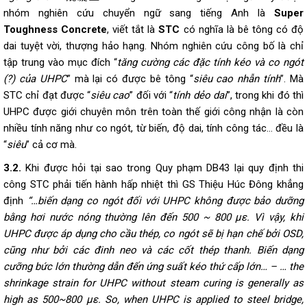
nhóm nghiên cứu chuyển ngữ sang tiếng Anh là
Super
Toughness Concrete
, viết tắt là
STC
có nghĩa là bê tông có độ
dai tuyệt vời, thượng hảo hạng. Nhóm nghiên cứu công bố là chỉ
tập trung vào mục đích “
tăng cường các đặc tính kéo và co ngót
(?) của UHPC
” mà lại có được bê tông “
siêu cao nhẫn tính
”. Mà
STC chỉ đạt được “
siêu cao
” đối với “
tính dẻo dai
”, trong khi đó thì
UHPC được giới chuyên môn trên toàn thế giới công nhận là còn
nhiều tính năng như co ngót, từ biến, độ dai, tính công tác… đều là
“
siêu
” cả cơ mà.
3.2.
Khi được hỏi tại sao trong Quy phạm DB43 lại quy định thi
công STC phải tiến hành hấp nhiệt thì GS Thiệu Húc Đông khẳng
định
“…biến dạng co ngót đối với UHPC không được bảo dưỡng
bằng hơi nước nóng thường lên đến 500 ~ 800 με. Vì vậy, khi
UHPC được áp dụng cho cầu thép, co ngót sẽ bị hạn chế bởi OSD,
cũng như bởi các đinh neo và các cốt thép thanh. Biến dạng
cưỡng bức lớn thường dẫn đến ứng suất kéo thứ cấp lớn… – … the
shrinkage strain for UHPC without steam curing is generally as
high as 500~800 με. So, when UHPC is applied to steel bridge,