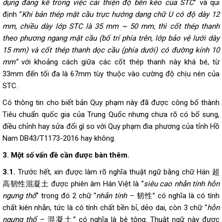
dụng đáng kể trong việc cải thiện độ bền kéo của STC
” và qui
định “
Khi bản thép mặt cầu trực hướng dạng chữ U có độ dày 12
mm, chiều dày lớp STC là 35 mm ~ 50 mm, thì cốt thép thanh
theo phương ngang mặt cầu (bố trí phía trên, lớp bảo vệ lưới dày
15 mm) và cốt thép thanh dọc cầu (phía dưới) có đường kính 10
mm”
với khoảng cách giữa các cốt thép thanh này khá bé, từ
33mm đến tối đa là 67mm tùy thuộc vào cường độ chịu nén của
STC.
Có thông tin cho biết bản Quy phạm này đã được công bố thành
Tiêu chuẩn quốc gia của Trung Quốc nhưng chưa rõ có bổ sung,
điều chỉnh hay sửa đổi gì so với Quy phạm đia phương của tỉnh Hồ
Nam DB43/T1173-2016 hay không.
3. Một số vấn đề cần được bàn thêm.
3.1.
Trước hết, xin được làm rõ nghĩa thuật ngữ bằng chữ Hán 超
高韧性混凝土 được phiên âm Hán Việt là “
siêu cao nhẫn tính hỗn
ngưng thổ
” trong đó 2 chữ “
nhẫn tính
– 韧性” có nghĩa là có tính
chất kiên nhẫn, tức là có tính chất bền bỉ, dẻo dai, còn 3 chữ “
hỗn
ngưng thổ
– 混凝土” có nghĩa là bê tông. Thuật ngữ này được