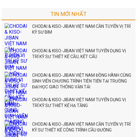
TIN MỚI NHẤT
CHODAI & KISO-JIBAN VIỆT NAM CẦN TUYỂN VỊ TRÍ
KỸ SƯ BIM
CHODAI & KISO-JIBAN VIỆT NAM TUYỂN DỤNG VỊ
TRÍ KỸ SƯ THIẾT KẾ CẦU, KẾT CẤU
CHODAI & KISO-JIBAN VIỆT NAM ĐỒNG HÀNH CÙNG
SINH VIÊN CHƯƠNG TRÌNH TIÊN TIẾN TẠI TRƯỜNG
ĐẠI HỌC GIAO THÔNG VẬN TẢI
CHODAI & KISO-JIBAN VIỆT NAM TUYỂN DỤNG VỊ
TRÍ KỸ SƯ THIẾT KẾ HẠ TẦNG
CHODAI & KISO-JIBAN VIỆT NAM CẦN TUYỂN VỊ TRÍ
KỸ SƯ THIẾT KẾ CÔNG TRÌNH CẦU ĐƯỜNG