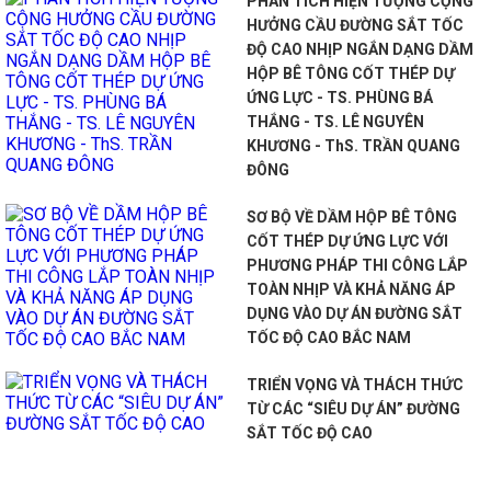
PHÂN TÍCH HIỆN TƯỢNG CỘNG
HƯỞNG CẦU ĐƯỜNG SẮT TỐC
ĐỘ CAO NHỊP NGẮN DẠNG DẦM
HỘP BÊ TÔNG CỐT THÉP DỰ
ỨNG LỰC - TS. PHÙNG BÁ
THẮNG - TS. LÊ NGUYÊN
KHƯƠNG - ThS. TRẦN QUANG
ĐÔNG
SƠ BỘ VỀ DẦM HỘP BÊ TÔNG
CỐT THÉP DỰ ỨNG LỰC VỚI
PHƯƠNG PHÁP THI CÔNG LẮP
TOÀN NHỊP VÀ KHẢ NĂNG ÁP
DỤNG VÀO DỰ ÁN ĐƯỜNG SẮT
TỐC ĐỘ CAO BẮC NAM
TRIỂN VỌNG VÀ THÁCH THỨC
TỪ CÁC “SIÊU DỰ ÁN” ĐƯỜNG
SẮT TỐC ĐỘ CAO