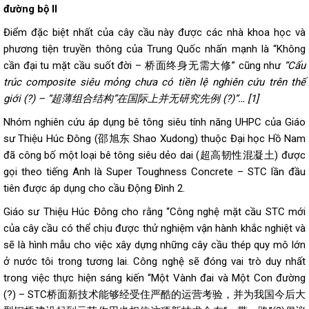
đường bộ II
Điểm đặc biệt nhất của cây cầu này được các nhà khoa học và
phương tiện truyền thông của Trung Quốc nhấn mạnh là “Không
cần đại tu mặt cầu suốt đời – 桥面终身无需大修” cũng như
“Cấu
trúc composite siêu mỏng chưa có tiền lệ nghiên cứu trên thế
giới (?) – “超薄组合结构”在国际上并无研究先例 (?)”… [1]
Nhóm nghiên cứu áp dụng bê tông siêu tính năng UHPC của Giáo
sư Thiệu Húc Đông (邵旭东 Shao Xudong) thuộc Đại học Hồ Nam
đã công bố một loại bê tông siêu dẻo dai (超高韧性混凝土) được
gọi theo tiếng Anh là Super Toughness Concrete – STC lần đầu
tiên được áp dụng cho cầu Động Đình 2.
Giáo sư Thiệu Húc Đông cho rằng “Công nghệ mặt cầu STC mới
của cây cầu có thể chịu được thử nghiệm vận hành khắc nghiệt và
sẽ là hình mẫu cho việc xây dựng những cây cầu thép quy mô lớn
ở nước tôi trong tương lai. Công nghệ sẽ đóng vai trò duy nhất
trong việc thực hiện sáng kiến “Một Vành đai và Một Con đường
(?) – STC桥面新技术能够经受住严酷的运营考验，并为我国今后大