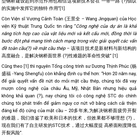
型钢桥建设起到示范作用也相信这项新技术会在“一带一路”(?)倡议
的实施中发挥它的独特 作用”[1].
Còn Viện sĩ Vương Cảnh Toàn (王景全 – Wang Jingquan) của Học
viện Kỹ thuật Trung Quốc tin rằng “
Công nghệ của dự án là khả
năng tích hợp cao của vật liệu mới và kết cấu mới, đồng thời là
bước đột phá mang tính cách mạng trong việc giải quyết các vấn
đề toàn cầu(?) về mặt cầu thép
– 该项目技术是新材料与新结构的
高度融合，是解决钢桥面世界 (?)性难题的革命性突破” [1].
Cũng theo [1] thì nguyên Tổng công trình sư Dương Thịnh Phúc (杨
盛福 -Yang Shengfu) còn khẳng định cụ thể hơn: “Hơn 20 năm nay,
để giải quyết vấn đề nứt do mỏi mặt cầu thép, chúng tôi đã vay
mượn công nghệ của châu Âu, Mỹ, Nhật Bản nhưng hiệu quả
không khả quan (?), nay chúng tôi có công nghệ STC do chính
chúng tôi phát triển để giảm nguy cơ nứt vỡ bằng cách cải thiện
đáng kể độ cứng của mặt cầu – 20多年来,为解决钢桥面疲劳开裂
的难题，我们借鉴了欧美和日本的技术，但效果都不够理想 (?)，
现在我们有了自主研发的STC技术，通过大幅度提 高桥面刚度降低
开裂风险”.