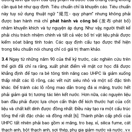
cần quá bé như quy định. Tiêu chuẩn chỉ là khuyến cáo. Tiêu chuẩn
này tuy sử dụng thuật ngữ “规范- quy phạm” nhưng không phải
được ban hành mà chỉ
phát hành và công bố
(发布-phát bố)
nhằm khuyến khích và tự nguyện áp dụng. Như vậy, người thiết kế
phải chịu trách nhiệm chính và tất cả việc bố trí vật liệu phải được
kiểm sóat bằng tính toán. Các quy định cấu tạo được thể hiện
trong tiêu chuẩn nói chung chỉ có giá trị tham khảo.
3.4
Ngay từ những năm 90 của thế kỷ trước, các nghiên cứu trên
thế giới đã chỉ ra rằng, xuất phát điểm về mặt cơ học đã được
khẳng định để tạo ra bê tông tính năng cao UHPC là giảm xuống
thấp nhất các lỗ rỗng, các vết nứt siêu nhỏ và một số đặc tính
khác. Để tránh các lỗ rỗng mao dẫn trong đá xi măng, trước hết
phải giảm giá trị tương tác liên kết nước. Hơn nữa, các nguyên liệu
ban đầu phải được lựa chọn cẩn thận để kích thước hạt của cốt
liệu và chất kết dính được đồng nhất. Điều này tạo ra một cấu trúc
tổng thể rất đặc chắc và đồng nhất [6]. Thành phần cấp phối của
UHPC tất nhiên phải bao gồm xi măng, tro bay, xỉ, silica fume, cát
thạch anh, bột thạch anh, sợi thép, phụ gia giảm nước và nước…v.v.