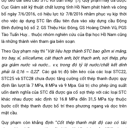
độ dẻo dai siêu cao STC với bản thép” [7]. Quy phạm này đã được
Cục Giám sát kỹ thuật chất lượng tỉnh Hồ Nam phát hành và công
bố ngày 7/6/2016, có hiệu lực từ 7/8/2016 nhằm phục vụ kịp thời
cho việc áp dụng STC lần đầu tiên đưa vào xây dựng cầu Động
Đình đường bộ số 2. GS Thiệu Húc Đông, GS Hoàng Chính Vũ, PGS
Tào Tuấn Huy…. thuộc nhóm nghiên cứu của Đại học Hồ Nam cũng
là những thành viên tham gia biên soạn.
Theo Quy phạm này thì “
Vật liệu hợp thành STC bao gồm xi măng,
tro bay, xỉ, silicafume, cát thạch anh, bột thạch anh, sợi thép, phụ
gia giảm nước và nước… v.v, trong đó tỷ lệ nước/chất kết dính
phải là 0,16 ~ 0,22
”. Các giá trị độ bền kéo của các loại STC22,
STC25 và STC28 chưa được tăng cường cốt thép thanh được quy
định lần lượt là 7 MPa, 8 MPa và 9 Mpa. Giá trị cho phép ứng suất
uốn danh nghĩa của STC đã được gia cố sợi thép với các loại STC
khác nhau được xác định từ 16.8 MPa đến 31,5 MPa tùy thuộc
bước cốt thép thanh được bố trí theo phương ngang và dọc trên
mặt cầu.
Quy phạm còn khẳng định “
Cốt thép thanh mật độ cao có tác