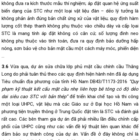
không đưa ra kích thước mẫu thí nghiệm; áp đặt quan hệ ứng suất
biến dạng của STC như một loại vật liệu đàn – dẻo lý tưởng là
không phản ảnh đúng bản chất ứng xử của vật liệu; quy định hàm
lượng cốt thép thanh không phụ thuộc vào chiều dày và cấp lọai
STC là mang tính áp đặt không có căn cứ; số lượng đinh neo
không phụ thuộc vào tính toán, đưa ra quy định bảo dưỡng hấp
nóng, sơn bảo vệ cho bản mặt cầu một cách máy móc, phiến diện
…
3.6
Vừa qua, dự án sửa chữa lớp phủ mặt cầu chính cầu Thăng
Long do phải tuân thủ theo các quy định hiện hành nên đã áp dụng
Tiêu chuẩn địa phương của tỉnh Hồ Nam DB43/T1173-2016
“Quy
phạm kỹ thuật kết cấu mặt cầu nhẹ liên hợp bê tông có độ dẻo
dai siêu cao STC với bản thép”
để triển khai chế tạo và thi công
một loại UHPC, vật liệu mà các Giáo sư ở Đại học Hồ Nam và
phương tiện truyền thông ở Trung Quốc đặt tên là STC và đánh giá
rất cao. Các bên tham gia dự án đã phải nhiều lần điều chỉnh cấp
phối của UHPC cũng như các vấn đề kỹ thuật liên quan khác để
đảm bảo sự thành công của dự án. Vấn đề ở đây không chỉ là