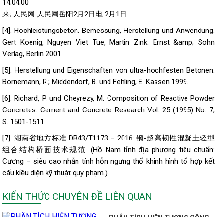
14:04:00
来; 人民网 人民网岳阳2月2日电 2月1日
[4]. Hochleistungsbeton. Bemessung, Herstellung und Anwendung.
Gert Koenig, Nguyen Viet Tue, Martin Zink. Ernst &amp; Sohn
Verlag, Berlin 2001.
[5]. Herstellung und Eigenschaften von ultra-hochfesten Betonen.
Bornemann, R.; Middendorf, B. und Fehling, E. Kassen 1999.
[6]. Richard, P. und Cheyrezy, M. Composition of Reactive Powder
Concretes. Cement and Concrete Research Vol. 25 (1995) No. 7,
S. 1501-1511.
[7]. 湖南省地方标准 DB43/T1173 – 2016: 钢-超高韧性混凝土轻型
组合结构桥面技术规范. (Hồ Nam tỉnh địa phương tiêu chuẩn:
Cương – siêu cao nhẫn tính hỗn ngưng thổ khinh hình tổ hợp kết
cấu kiều diện kỹ thuật quy phạm.)
KIẾN THỨC CHUYÊN ĐỀ LIÊN QUAN