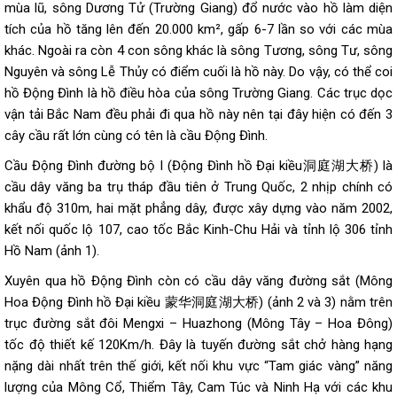
mùa lũ, sông Dương Tử (Trường Giang) đổ nước vào hồ làm diện
tích của hồ tăng lên đến 20.000 km², gấp 6-7 lần so với các mùa
khác. Ngoài ra còn 4 con sông khác là sông Tương, sông Tư, sông
Nguyên và sông Lễ Thủy có điểm cuối là hồ này. Do vậy, có thể coi
hồ Động Đình là hồ điều hòa của sông Trường Giang. Các trục dọc
vận tải Bắc Nam đều phải đi qua hồ này nên tại đây hiện có đến 3
cây cầu rất lớn cùng có tên là cầu Động Đình.
Cầu Động Đình đường bộ I (Động Đình hồ Đại kiều洞庭湖大桥) là
cầu dây văng ba trụ tháp đầu tiên ở Trung Quốc, 2 nhịp chính có
khẩu độ 310m, hai mặt phẳng dây, được xây dựng vào năm 2002,
kết nối quốc lộ 107, cao tốc Bắc Kinh-Chu Hải và tỉnh lộ 306 tỉnh
Hồ Nam (ảnh 1).
Xuyên qua hồ Động Đình còn có cầu dây văng đường sắt (Mông
Hoa Động Đình hồ Đại kiều 蒙华洞庭湖大桥) (ảnh 2 và 3) nằm trên
trục đường sắt đôi Mengxi – Huazhong (Mông Tây – Hoa Đông)
tốc độ thiết kế 120Km/h. Đây là tuyến đường sắt chở hàng hạng
nặng dài nhất trên thế giới, kết nối khu vực “Tam giác vàng” năng
lượng của Mông Cổ, Thiểm Tây, Cam Túc và Ninh Hạ với các khu