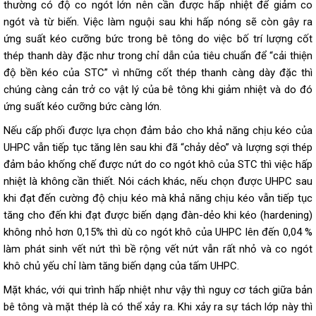
thường có độ co ngót lớn nên cần được hấp nhiệt để giảm co
ngót và từ biến. Việc làm nguội sau khi hấp nóng sẽ còn gây ra
ứng suất kéo cưỡng bức trong bê tông do việc bố trí lượng cốt
thép thanh dày đặc như trong chỉ dẫn của tiêu chuẩn để “cải thiện
độ bền kéo của STC” vì những cốt thép thanh càng dày đặc thì
chúng càng cản trở co vật lý của bê tông khi giảm nhiệt và do đó
ứng suất kéo cưỡng bức càng lớn.
Nếu cấp phối được lựa chọn đảm bảo cho khả năng chịu kéo của
UHPC vẫn tiếp tục tăng lên sau khi đã “chảy dẻo” và lượng sợi thép
đảm bảo khống chế được nứt do co ngót khô của STC thì việc hấp
nhiệt là không cần thiết. Nói cách khác, nếu chọn được UHPC sau
khi đạt đến cường độ chịu kéo mà khả năng chịu kéo vẫn tiếp tục
tăng cho đến khi đạt được biến dạng đàn-dẻo khi kéo (hardening)
không nhỏ hơn 0,15% thì dù co ngót khô của UHPC lên đến 0,04 %
làm phát sinh vết nứt thì bề rộng vết nứt vẫn rất nhỏ và co ngót
khô chủ yếu chỉ làm tăng biến dạng của tấm UHPC.
Mặt khác, với qui trình hấp nhiệt như vậy thì nguy cơ tách giữa bản
bê tông và mặt thép là có thể xảy ra. Khi xảy ra sự tách lớp này thì