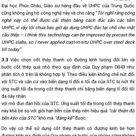
Đại học Phúc Châu, Giáo sư hàng đầu về UHPC của Trung Quốc
cũng không ủng hộ công nghệ này và cho rằng “
Tôi nghĩ rằng công
nghệ này có thể được cải thiện bằng cách đúc sẵn các tấm
UHPC, vì vậy tôi chưa bao giờ áp dụng UHPC đúc tại chỗ cho mặt
cầu thép – I think this technology can be improved by precast the
UHPC slabs, so I never applied cast-in-situ UHPC over steel deck
till today”
.
3.3
Việc chọn cốt thép thanh có đường kính tương đối lớn và
bước cốt thép quá nhỏ theo quy định của Quy phạm DB43 như
phân tích ở trên là không hợp lý. Theo điều kiện khống chế nứt đối
với STC và căn cứ vào biến dạng tỉ đối ε tối đa của STC bị nứt thì
ứng suất tối đa trong cốt thép thanh chỉ bằng biến dạng tỉ đối tối
đa này nhân
với mô đun đàn hồi của STC. Ứng suất tối đa trong cốt thép thanh
này khá bé so với giới hạn bền của thép nên hiệu quả
“cải thiện độ
bền kéo của STC”
khó mà
“đáng kể”
được.
Do vậy có thể sử dụng cốt thép thanh có đường kính bé hơn
đường kính qui định của Quy phạm và bước của chúng cũng không