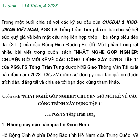
admin
14 Tháng 4, 2023
Trong một buổi chia sẻ với các kỹ sư cầu của
CHODAI & KISO-
JIBAN VIỆT NAM,
PGS.TS Tống Trần Tùng
đã có bài chia sẻ hết
sức quý giá về bản mặt cầu nhẹ liên hợp thép – bê tông siêu dẻo
dai (STC) của cầu Động Đình Đường Bộ (II). Một phần trong rất
nhiều bài viết trong cuốn sách “
NHẶT NGHỀ GÓP NGHIỆP:
CHUYỆN GIỜ MỚI KỂ VỀ CÁC CÔNG TRÌNH XÂY DỰNG TẬP 1
”
của
PGS.TS Tống Trần
Tùn
g được NXB Giao Thông Vận Tải xuất
bản đầu năm 2023.
CKJVN
được sự đồng ý của tác giả xin được
trích dẫn, đăng tải và chia sẻ tới bạn đọc cùng tham khảo.
NHẶT NGHỀ GÓP NGHIỆP: CHUYỆN GIỜ MỚI KỂ VỀ CÁC
Cuốn sách “
CÔNG TRÌNH XÂY DỰNG TẬP 1
”
PGS.TS Tống Trần
Tùn
của
g
1. Những cây cầu bắc qua hồ Động Đình.
Hồ Động Đình ở phía Đông Bắc tỉnh Hồ Nam của Trung Quốc. Về