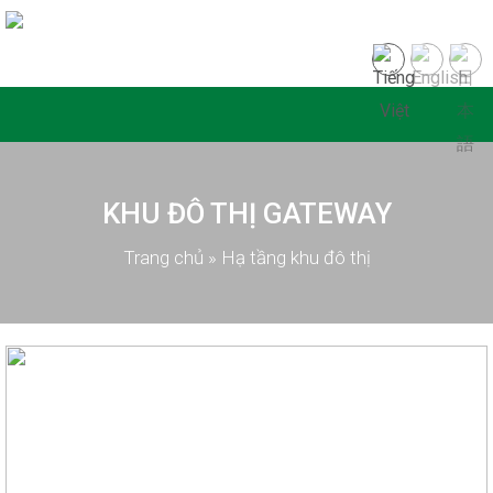
KHU ĐÔ THỊ GATEWAY
Trang chủ
»
Hạ tầng khu đô thị