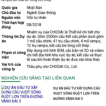
Quốc gia
Nhật Bản
Chủ đầu tư
Ngành Giao thông
Nguồn vốn
Vốn tư nhân
Thời hạn hợp
08/2018
đồng
Nhiệm vụ của CHODAI là Thiết kế chi tiết cho
Thông tin Dự
dự án. Gồm 2000m cầu Kết cấu phần dưới gồm
án
1 mố cầu chính, 41 trụ cầu chính, 4 mố ramps,
12 trụ ramps, kết cấu bê tông cốt thép.
Xây dựng mô hình BIM, các bản vẽ 3D và video
Phạm vi công
chi tiết địa hình khu vực dự án, kết cấu và thực
việc
tế sau khi hoàn thiện dự án đưa vào khai thác
Vai trò của
Thầu phụ cho CHODAI Co., Ltd
công ty
NGHIÊN CỨU SÁNG TẠO LIÊN QUAN
DỰ ÁN ĐẦU TƯ XÂY DỰNG CẦU
VƯỢT SÔNG RUỘT LỢN TRÊN
ĐƯỜNG VÀNH ĐAI 3