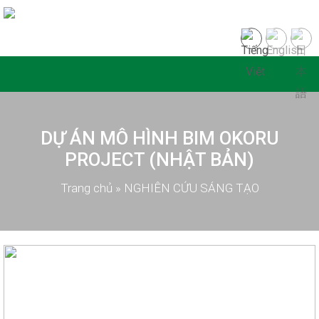
DỰ ÁN MÔ HÌNH BIM OKORU
PROJECT (NHẬT BẢN)
Trang chủ
»
NGHIÊN CỨU SÁNG TẠO