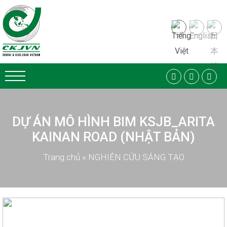
DỰ ÁN MÔ HÌNH BIM KSJB_ARITA
KAINAN ROAD (NHẬT BẢN)
Trang chủ
»
NGHIÊN CỨU SÁNG TẠO