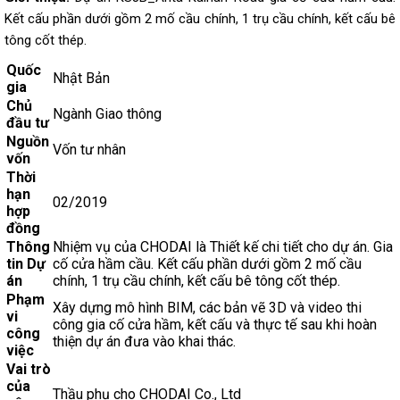
Kết cấu phần dưới gồm 2 mố cầu chính, 1 trụ cầu chính, kết cấu bê
tông cốt thép.
Quốc
Nhật Bản
gia
Chủ
Ngành Giao thông
đầu tư
Nguồn
Vốn tư nhân
vốn
Thời
hạn
02/2019
hợp
đồng
Thông
Nhiệm vụ của CHODAI là Thiết kế chi tiết cho dự án. Gia
tin Dự
cố cửa hầm cầu. Kết cấu phần dưới gồm 2 mố cầu
án
chính, 1 trụ cầu chính, kết cấu bê tông cốt thép.
Phạm
Xây dựng mô hình BIM, các bản vẽ 3D và video thi
vi
công gia cố cửa hầm, kết cấu và thực tế sau khi hoàn
công
thiện dự án đưa vào khai thác.
việc
Vai trò
của
Thầu phụ cho CHODAI Co., Ltd