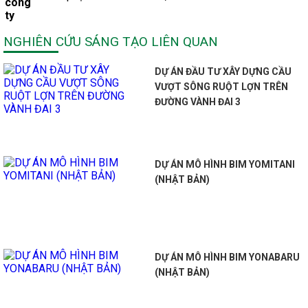
công
ty
NGHIÊN CỨU SÁNG TẠO LIÊN QUAN
DỰ ÁN ĐẦU TƯ XÂY DỰNG CẦU
VƯỢT SÔNG RUỘT LỢN TRÊN
ĐƯỜNG VÀNH ĐAI 3
DỰ ÁN MÔ HÌNH BIM YOMITANI
(NHẬT BẢN)
DỰ ÁN MÔ HÌNH BIM YONABARU
(NHẬT BẢN)