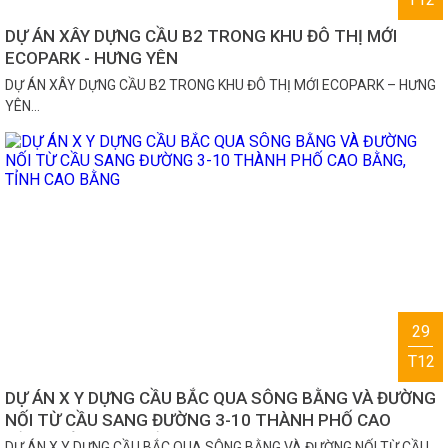
DỰ ÁN XÂY DỰNG CẦU B2 TRONG KHU ĐÔ THỊ MỚI
ECOPARK - HƯNG YÊN
DỰ ÁN XÂY DỰNG CẦU B2 TRONG KHU ĐÔ THỊ MỚI ECOPARK – HƯNG
YÊN…
29
T12
DỰ ÁN X Y DỰNG CẦU BẮC QUA SÔNG BẰNG VÀ ĐƯỜNG
NỐI TỪ CẦU SANG ĐƯỜNG 3-10 THÀNH PHỐ CAO
BẰNG, TỈNH CAO BẰNG
DỰ ÁN X Y DỰNG CẦU BẮC QUA SÔNG BẰNG VÀ ĐƯỜNG NỐI TỪ CẦU…