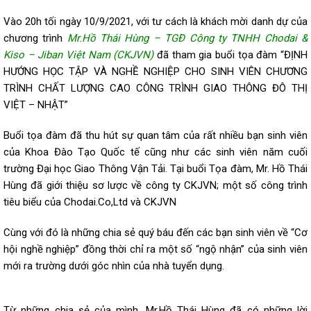
Vào 20h tối ngày 10/9/2021, với tư cách là khách mời danh dự của
chương trình
Mr
.
Hồ Thái Hùng – TGĐ Công ty TNHH Chodai &
Kiso – Jiban Việt Nam
(CKJVN)
đã tham gia buổi tọa đàm “ĐỊNH
HƯỚNG HỌC TẬP VÀ NGHỀ NGHIỆP CHO SINH VIÊN CHƯƠNG
TRÌNH CHẤT LƯỢNG CAO CÔNG TRÌNH GIAO THÔNG ĐÔ THỊ
VIỆT – NHẬT”
Buổi tọa đàm đã thu hút sự quan tâm của rất nhiều bạn sinh viên
của Khoa Đào Tạo Quốc tế cũng như các sinh viên năm cuối
trường Đại học Giao Thông Vận Tải. Tại buổi Tọa đàm, Mr. Hồ Thái
Hùng đã giới thiệu sơ lược về công ty CKJVN; một số công trình
tiêu biểu của Chodai.Co,Ltd và CKJVN
Cùng với đó là những chia sẻ quý báu đến các bạn sinh viên về “Cơ
hội nghề nghiệp” đồng thời chỉ ra một số “ngộ nhận” của sinh viên
mới ra trường dưới góc nhìn của nhà tuyển dụng.
Từ những chia sẻ của mình, Mr.Hồ Thái Hùng đã có những lời