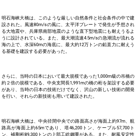
明石海峡大橋は、このような厳しい自然条件と社会条件の中で建
設された。風速80m/sの風に、太平洋プレートで発生が予想され
る大地震や、兵庫県南部地震のような直下型地震にも耐えうるよ
うに設計されている。また、最大潮流速4.5m/sの急潮流が流れる
海の上で、水深60mの海底に、最大約12万トンの鉛直力に耐えう
る基礎を建設する必要があった。
さらに、当時の日本において最大規模であった1,000m級の吊橋の
約２倍の規模である、中央支間長1,991mの橋の桁を架設する必要
があり、当時の日本の技術だけでなく、沢山の新しい技術の開発
を行い、それらの新技術も用いて建設された。
明石海峡大橋は、中央径間中央での路面高さが海面上約97m、航
路高が海面上約65mであり、塔46,200トン、ケーブル57,700ト
ン、補剛桁89,300トンの上部工総鋼重がある。また、耐風安定性