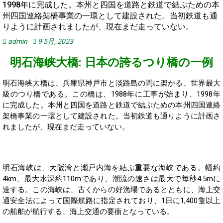
1998年に完成した。本州と四国を道路と鉄道で結ぶための本
州四国連絡架橋事業の一環として建設された。当初鉄道も通
りように計画されましたが、現在まだ走っていない。
admin
9 5月, 2023
明石海峡大橋: 日本の誇るつり橋の一例
明石海峡大橋は、兵庫県神戸市と淡路島の間に架かる、世界最大
級のつり橋である。この橋は、1988年に工事が始まり、1998年
に完成した。本州と四国を道路と鉄道で結ぶための本州四国連絡
架橋事業の一環として建設された。当初鉄道も通りように計画さ
れましたが、現在まだ走っていない。
明石海峡は、大阪湾と瀬戸内海を結ぶ重要な海峡である。幅約
4km、最大水深約110mであり、潮流の速さは最大で毎秒4.5mに
達する。この海峡は、古くからの好漁場であるとともに、海上交
通安全法によって国際航路に指定されており、1日に1,400隻以上
の船舶が航行する、海上交通の要衝となっている。