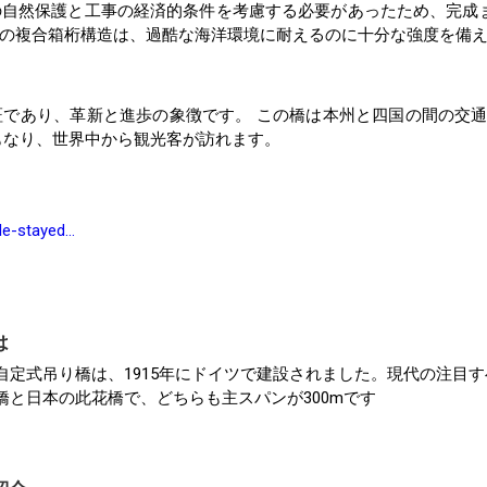
自然保護と工事の経済的条件を考慮する必要があったため、完成
の複合箱桁構造は、過酷な海洋環境に耐えるのに十分な強度を備
であり、革新と進歩の象徴です。 この橋は本州と四国の間の交
もなり、世界中から観光客が訪れます。
ble-stayed…
は
自定式吊り橋は、1915年にドイツで建設されました。現代の注目す
橋と日本の此花橋で、どちらも主スパンが300mです