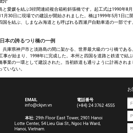
紹介
と愛媛を結ぶ3径間連続複合箱桁斜張橋です。起工式は1990年8月
年11月30日に現場での建設が開始されました。橋は1999年5月1日に
四国を結ぶ、しまなみ海道とも呼ばれる西瀬戸自動車道の一部です
 日本の誇るつり橋の一例
、兵庫県神戸市と淡路島の間に架かる、世界最大級のつり橋である
に工事が始まり、1998年に完成した。本州と四国を道路と鉄道で結
橋事業の一環として建設された。当初鉄道も通りように計画されま
っていない。
お
EMAIL
電話番号
info@ckjvn.vn
(+84) 24 3762 4555
29th Floor East Tower, 2901 Hanoi
本社:
Lotte Center, 54 Lieu Giai St., Ngoc Ha Ward,
Hanoi, Vietnam.