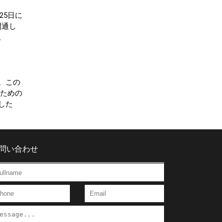
25日に
開通し
。
。この
ぶための
した
問い合わせ