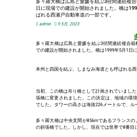
多々羅大橋は広島と愛媛を結ぶ3径間連続複合箱桁
日に現場での建設が開始されました。橋は19
ばれる西瀬戸自動車道の一部です。
admin
9 5月, 2023
多々羅大橋は広島と愛媛を結ぶ3径間連続複合箱桁斜
での建設が開始されました。橋は1999年5月1日
本州と四国を結ぶ、しまなみ海道とも呼ばれる西
当初、この橋は吊り橋として計画されていました
張橋に変更されました。この決定は、地域の環境
でした。タワーの高さは海抜226メートルで、
多々羅大橋は中央支間が856mであるフランス
の斜張橋でした。しかし、現在では世界で8番目に