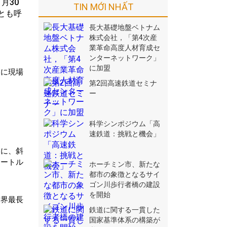
月30
TIN MỚI NHẤT
とも呼
長大基礎地盤ベトナム
株式会社，「第4次産
業革命高度人材育成セ
ンターネットワーク」
に加盟
日に現場
第2回高速鉄道セミナ
ー
科学シンポジウム「高
速鉄道：挑戦と機会」
めに、斜
メートル
ホーチミン市、新たな
都市の象徴となるサイ
ゴン川歩行者橋の建設
を開始
世界最長
鉄道に関する一貫した
国家基準体系の構築が