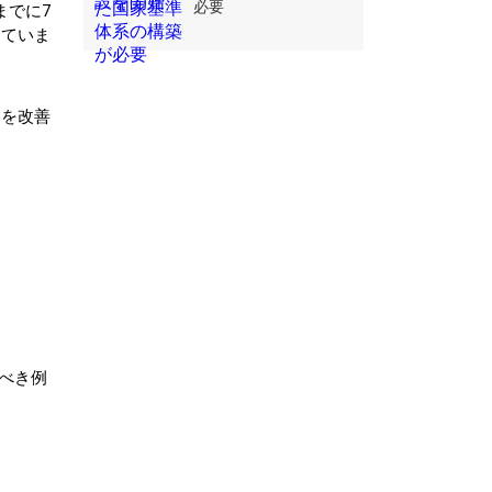
必要
までに7
えていま
通を改善
べき例