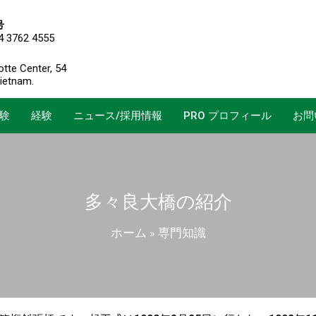
号
4 3762 4555
otte Center, 54
Vietnam.
験
経験
ニュース/採用情報
PRO プロフィール
お問
多々良大橋の紹介
ホーム
»
専門知識