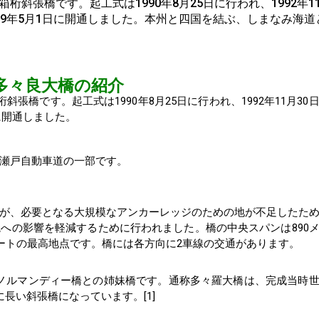
斜張橋です。起工式は1990年8月25日に行われ、1992年11
99年5月1日に開通しました。本州と四国を結ぶ、しまなみ海道
多々良大橋の紹介
張橋です。起工式は1990年8月25日に行われ、1992年11月30
に開通しました。
瀬戸自動車道の一部です。
が、必要となる大規模なアンカーレッジのための地が不足したた
への影響を軽減するために行われました。橋の中央スパンは890
ルートの最高地点です。橋には各方向に2車線の交通があります。
のノルマンディー橋との姉妹橋です。通称多々羅大橋は、完成当時
長い斜張橋になっています。[1]