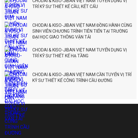
CHODAI & KISO-JIBAN VIỆT NAM TUYỂN DỤNG VỊ
TRÍ KỸ SƯ THIẾT KẾ CẦU, KẾT CẤU
CHODAI & KISO-JIBAN VIỆT NAM ĐỒNG HÀNH CÙNG
SINH VIÊN CHƯƠNG TRÌNH TIÊN TIẾN TẠI TRƯỜNG
ĐẠI HỌC GIAO THÔNG VẬN TẢI
CHODAI & KISO-JIBAN VIỆT NAM TUYỂN DỤNG VỊ
TRÍ KỸ SƯ THIẾT KẾ HẠ TẦNG
CHODAI & KISO-JIBAN VIỆT NAM CẦN TUYỂN VỊ TRÍ
KỸ SƯ THIẾT KẾ CÔNG TRÌNH CẦU ĐƯỜNG