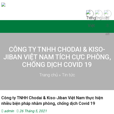
CÔNG TY TNHH CHODAI & KISO-
JIBAN VIỆT NAM TÍCH CỰC PHÒNG,
CHỐNG DỊCH COVID 19
Trang chủ
»
Tin tức
Công ty TNHH Chodai & Kiso-Jiban Việt Nam thực hiện
nhiều biện pháp nhằm phòng, chống dịch Covid 19
admin
26 Tháng 5, 2021